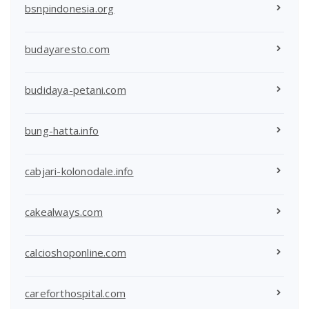
bsnpindonesia.org
budayaresto.com
budidaya-petani.com
bung-hatta.info
cabjari-kolonodale.info
cakealways.com
calcioshoponline.com
careforthospital.com