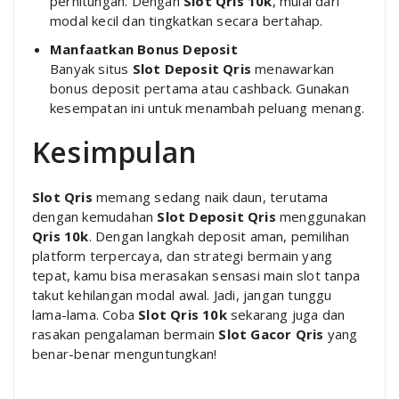
perhitungan. Dengan
Slot Qris 10k
, mulai dari
modal kecil dan tingkatkan secara bertahap.
Manfaatkan Bonus Deposit
Banyak situs
Slot Deposit Qris
menawarkan
bonus deposit pertama atau cashback. Gunakan
kesempatan ini untuk menambah peluang menang.
Kesimpulan
Slot Qris
memang sedang naik daun, terutama
dengan kemudahan
Slot Deposit Qris
menggunakan
Qris 10k
. Dengan langkah deposit aman, pemilihan
platform terpercaya, dan strategi bermain yang
tepat, kamu bisa merasakan sensasi main slot tanpa
takut kehilangan modal awal. Jadi, jangan tunggu
lama-lama. Coba
Slot Qris 10k
sekarang juga dan
rasakan pengalaman bermain
Slot Gacor Qris
yang
benar-benar menguntungkan!