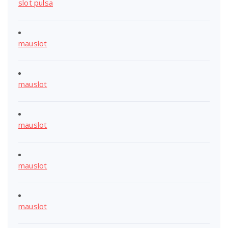
slot pulsa
mauslot
mauslot
mauslot
mauslot
mauslot