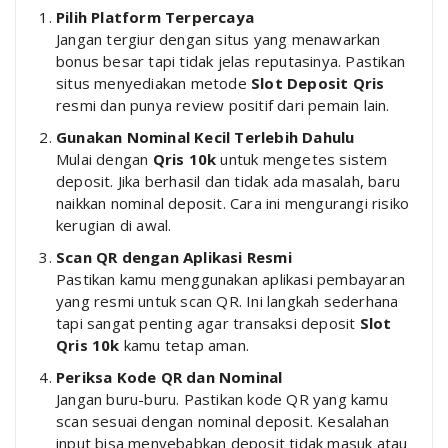
Pilih Platform Terpercaya
Jangan tergiur dengan situs yang menawarkan
bonus besar tapi tidak jelas reputasinya. Pastikan
situs menyediakan metode
Slot Deposit Qris
resmi dan punya review positif dari pemain lain.
Gunakan Nominal Kecil Terlebih Dahulu
Mulai dengan
Qris 10k
untuk mengetes sistem
deposit. Jika berhasil dan tidak ada masalah, baru
naikkan nominal deposit. Cara ini mengurangi risiko
kerugian di awal.
Scan QR dengan Aplikasi Resmi
Pastikan kamu menggunakan aplikasi pembayaran
yang resmi untuk scan QR. Ini langkah sederhana
tapi sangat penting agar transaksi deposit
Slot
Qris 10k
kamu tetap aman.
Periksa Kode QR dan Nominal
Jangan buru-buru. Pastikan kode QR yang kamu
scan sesuai dengan nominal deposit. Kesalahan
input bisa menyebabkan deposit tidak masuk atau