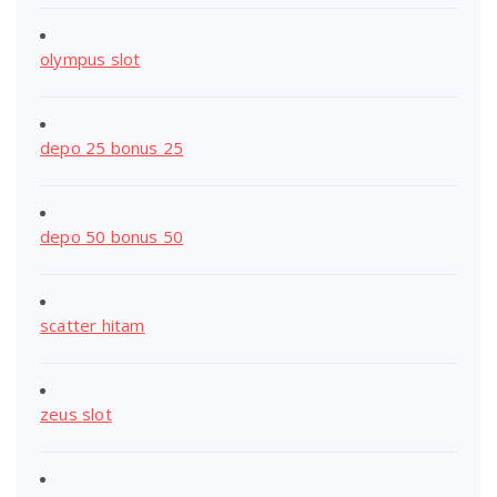
olympus slot
depo 25 bonus 25
depo 50 bonus 50
scatter hitam
zeus slot