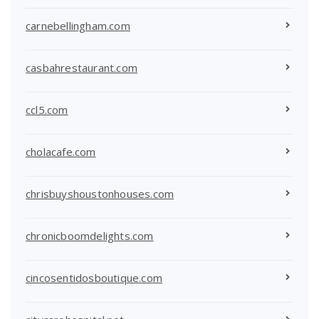
carnebellingham.com
casbahrestaurant.com
ccl5.com
cholacafe.com
chrisbuyshoustonhouses.com
chronicboomdelights.com
cincosentidosboutique.com