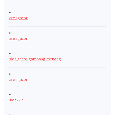
aresgacor
aresgacor
slot gacor gampang menang
aresgacor
slot777