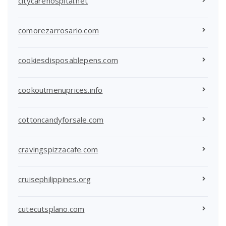
citycarehospital.net
comorezarrosario.com
cookiesdisposablepens.com
cookoutmenuprices.info
cottoncandyforsale.com
cravingspizzacafe.com
cruisephilippines.org
cutecutsplano.com