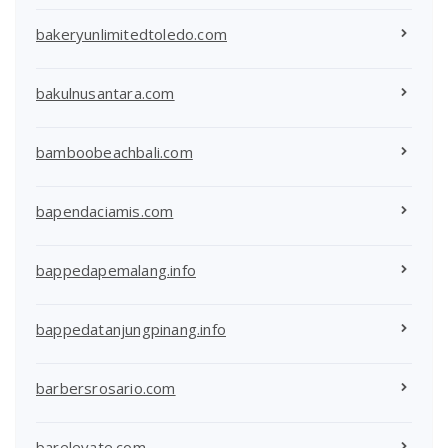
bakeryunlimitedtoledo.com
bakulnusantara.com
bamboobeachbali.com
bapendaciamis.com
bappedapemalang.info
bappedatanjungpinang.info
barbersrosario.com
barelevate.com