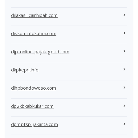
dilakasi-cairhibah.com
diskominfokutim.com
djp-online-pajak-go-id.com
dkpkepri.info
dlhpbondowoso.com
dp2kbkabkukar.com
dpmptsp-jakarta.com