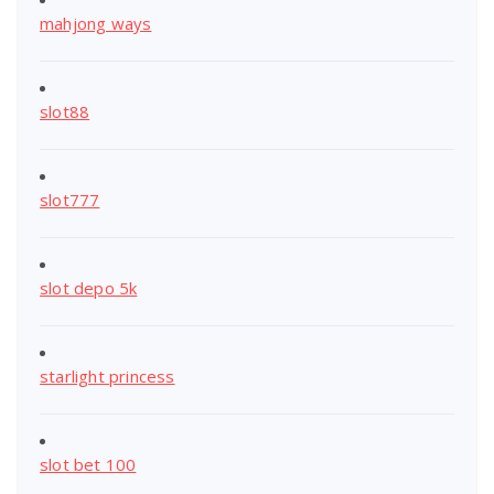
mahjong ways
slot88
slot777
slot depo 5k
starlight princess
slot bet 100