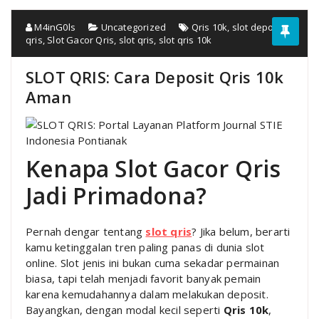
M4inG0ls
Uncategorized
Qris 10k
,
slot deposit
qris
,
Slot Gacor Qris
,
slot qris
,
slot qris 10k
SLOT QRIS: Cara Deposit Qris 10k
Aman
Kenapa Slot Gacor Qris
Jadi Primadona?
Pernah dengar tentang
slot qris
? Jika belum, berarti
kamu ketinggalan tren paling panas di dunia slot
online. Slot jenis ini bukan cuma sekadar permainan
biasa, tapi telah menjadi favorit banyak pemain
karena kemudahannya dalam melakukan deposit.
Bayangkan, dengan modal kecil seperti
Qris 10k
,