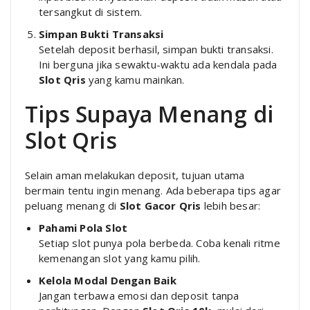
tersangkut di sistem.
Simpan Bukti Transaksi
Setelah deposit berhasil, simpan bukti transaksi.
Ini berguna jika sewaktu-waktu ada kendala pada
Slot Qris
yang kamu mainkan.
Tips Supaya Menang di
Slot Qris
Selain aman melakukan deposit, tujuan utama
bermain tentu ingin menang. Ada beberapa tips agar
peluang menang di
Slot Gacor Qris
lebih besar:
Pahami Pola Slot
Setiap slot punya pola berbeda. Coba kenali ritme
kemenangan slot yang kamu pilih.
Kelola Modal Dengan Baik
Jangan terbawa emosi dan deposit tanpa