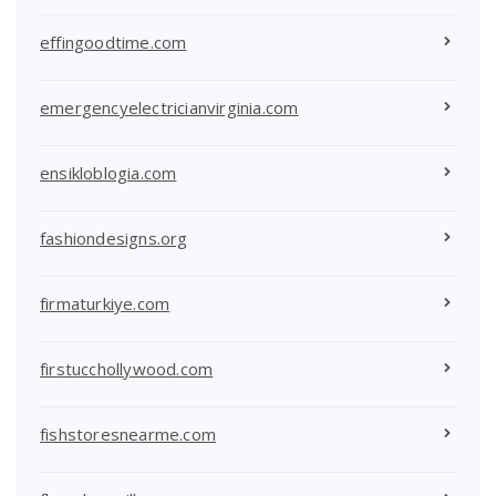
effingoodtime.com
emergencyelectricianvirginia.com
ensikloblogia.com
fashiondesigns.org
firmaturkiye.com
firstucchollywood.com
fishstoresnearme.com