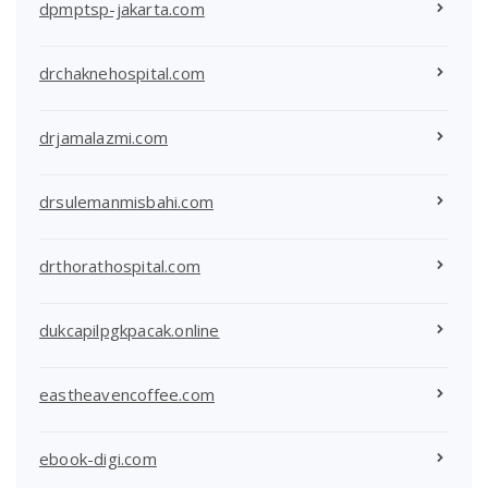
dpmptsp-jakarta.com
drchaknehospital.com
drjamalazmi.com
drsulemanmisbahi.com
drthorathospital.com
dukcapilpgkpacak.online
eastheavencoffee.com
ebook-digi.com