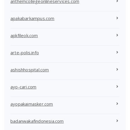
anthemcollegeonlineservices.com
apakabarkampus.com
apkfileok.com
arte-polis.info
ashishhospital.com
ayo-cari.com
ayopakaimasker.com
badanwakafindonesia.com