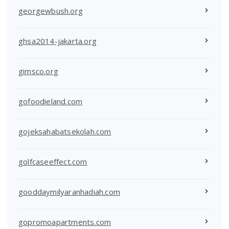
georgewbush.org
ghsa2014-jakarta.org
gimsco.org
gofoodieland.com
gojeksahabatsekolah.com
golfcaseeffect.com
gooddaymilyaranhadiah.com
gopromoapartments.com