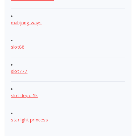
mahjong ways
slot88
slot777
slot depo 5k
starlight princess