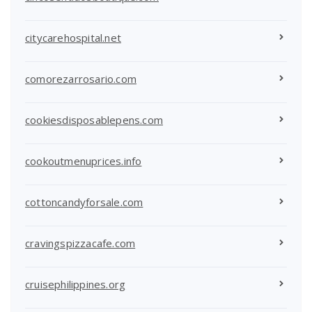
citycarehospital.net
comorezarrosario.com
cookiesdisposablepens.com
cookoutmenuprices.info
cottoncandyforsale.com
cravingspizzacafe.com
cruisephilippines.org