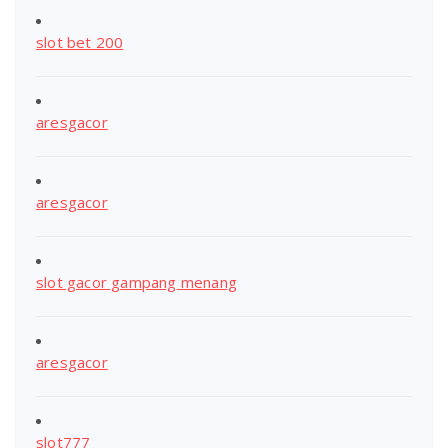
slot bet 200
aresgacor
aresgacor
slot gacor gampang menang
aresgacor
slot777