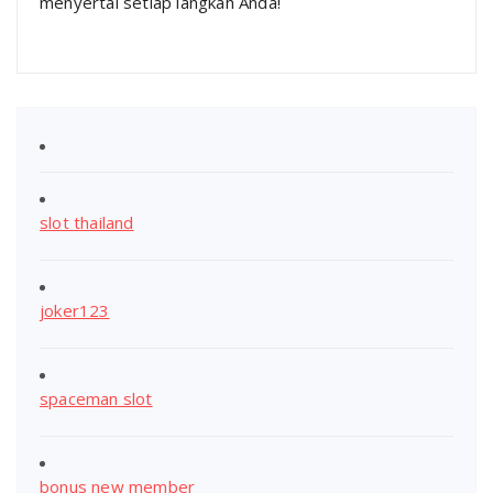
menyertai setiap langkah Anda!
slot thailand
joker123
spaceman slot
bonus new member