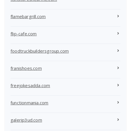
flamebargrill.com
flip-cafe.com
foodtruckbuildersgroup.com
franishoes.com
freejokesadda.com
functionmania.com
galerip3ud.com