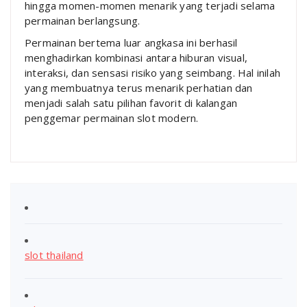
hingga momen-momen menarik yang terjadi selama
permainan berlangsung.
Permainan bertema luar angkasa ini berhasil
menghadirkan kombinasi antara hiburan visual,
interaksi, dan sensasi risiko yang seimbang. Hal inilah
yang membuatnya terus menarik perhatian dan
menjadi salah satu pilihan favorit di kalangan
penggemar permainan slot modern.
slot thailand