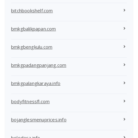
bitchbookshelf.com
bmkgbalikpapan.com
bmkgbengkulu.com
bmkgpadangpanjang.com
bmkgpalangkaraya.info
bodyfitnessfl.com
bojanglesmenuprices.info
bolodesa.info