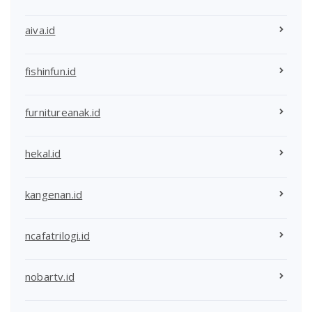
aiva.id
fishinfun.id
furnitureanak.id
hekal.id
kangenan.id
ncafatrilogi.id
nobartv.id