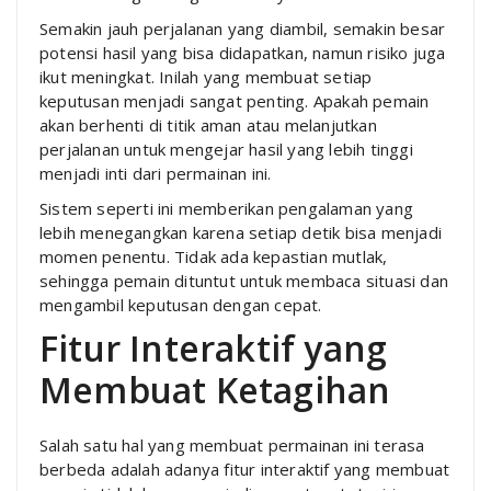
Semakin jauh perjalanan yang diambil, semakin besar
potensi hasil yang bisa didapatkan, namun risiko juga
ikut meningkat. Inilah yang membuat setiap
keputusan menjadi sangat penting. Apakah pemain
akan berhenti di titik aman atau melanjutkan
perjalanan untuk mengejar hasil yang lebih tinggi
menjadi inti dari permainan ini.
Sistem seperti ini memberikan pengalaman yang
lebih menegangkan karena setiap detik bisa menjadi
momen penentu. Tidak ada kepastian mutlak,
sehingga pemain dituntut untuk membaca situasi dan
mengambil keputusan dengan cepat.
Fitur Interaktif yang
Membuat Ketagihan
Salah satu hal yang membuat permainan ini terasa
berbeda adalah adanya fitur interaktif yang membuat