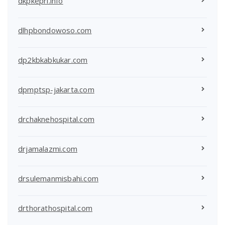
dkpkepri.info
dlhpbondowoso.com
dp2kbkabkukar.com
dpmptsp-jakarta.com
drchaknehospital.com
drjamalazmi.com
drsulemanmisbahi.com
drthorathospital.com