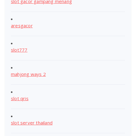
slot gacor gampang menang
aresgacor
slot777
mahjong ways 2
slot qris
slot server thailand