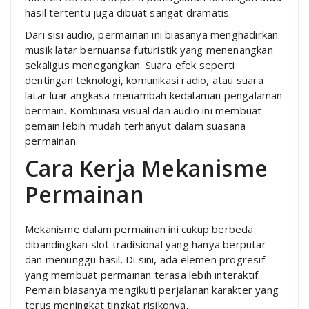
hasil tertentu juga dibuat sangat dramatis.
Dari sisi audio, permainan ini biasanya menghadirkan
musik latar bernuansa futuristik yang menenangkan
sekaligus menegangkan. Suara efek seperti
dentingan teknologi, komunikasi radio, atau suara
latar luar angkasa menambah kedalaman pengalaman
bermain. Kombinasi visual dan audio ini membuat
pemain lebih mudah terhanyut dalam suasana
permainan.
Cara Kerja Mekanisme
Permainan
Mekanisme dalam permainan ini cukup berbeda
dibandingkan slot tradisional yang hanya berputar
dan menunggu hasil. Di sini, ada elemen progresif
yang membuat permainan terasa lebih interaktif.
Pemain biasanya mengikuti perjalanan karakter yang
terus meningkat tingkat risikonya.