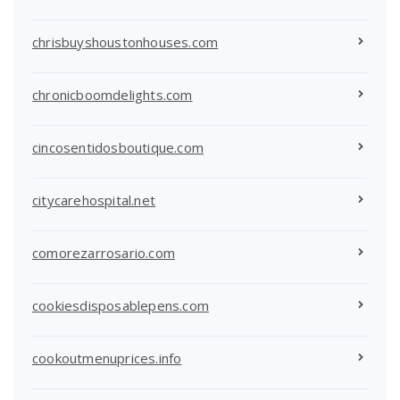
chrisbuyshoustonhouses.com
chronicboomdelights.com
cincosentidosboutique.com
citycarehospital.net
comorezarrosario.com
cookiesdisposablepens.com
cookoutmenuprices.info