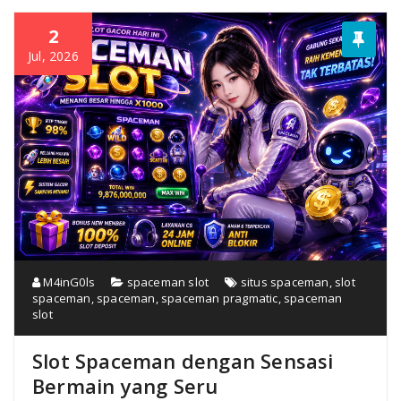
2
Jul, 2026
M4inG0ls
spaceman slot
situs spaceman
,
slot
spaceman
,
spaceman
,
spaceman pragmatic
,
spaceman
slot
Slot Spaceman dengan Sensasi
Bermain yang Seru