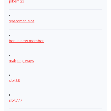
joker123
spaceman slot
bonus new member
mahjong ways
slot88
slot777