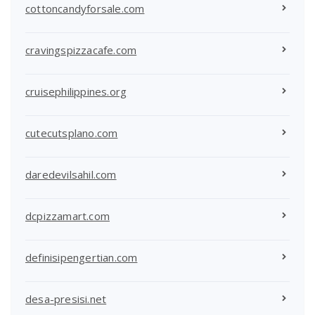
cottoncandyforsale.com
cravingspizzacafe.com
cruisephilippines.org
cutecutsplano.com
daredevilsahil.com
dcpizzamart.com
definisipengertian.com
desa-presisi.net