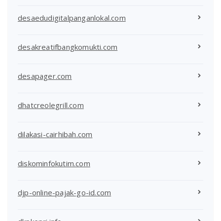
desaedudigitalpanganlokal.com
desakreatifbangkomukti.com
desapager.com
dhatcreolegrill.com
dilakasi-cairhibah.com
diskominfokutim.com
djp-online-pajak-go-id.com