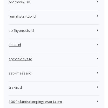
promosiku.id
rumahstartup.id
selfhypnosis.id
shiza.id
specialdays.id
ssb-maesa.id
trakin.id
1000islandscampingresort.com