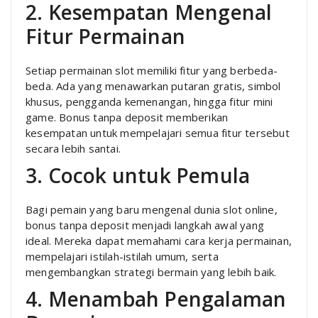
2. Kesempatan Mengenal
Fitur Permainan
Setiap permainan slot memiliki fitur yang berbeda-
beda. Ada yang menawarkan putaran gratis, simbol
khusus, pengganda kemenangan, hingga fitur mini
game. Bonus tanpa deposit memberikan
kesempatan untuk mempelajari semua fitur tersebut
secara lebih santai.
3. Cocok untuk Pemula
Bagi pemain yang baru mengenal dunia slot online,
bonus tanpa deposit menjadi langkah awal yang
ideal. Mereka dapat memahami cara kerja permainan,
mempelajari istilah-istilah umum, serta
mengembangkan strategi bermain yang lebih baik.
4. Menambah Pengalaman