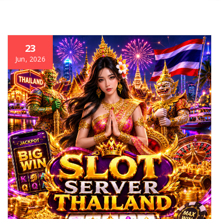
23
Jun, 2026