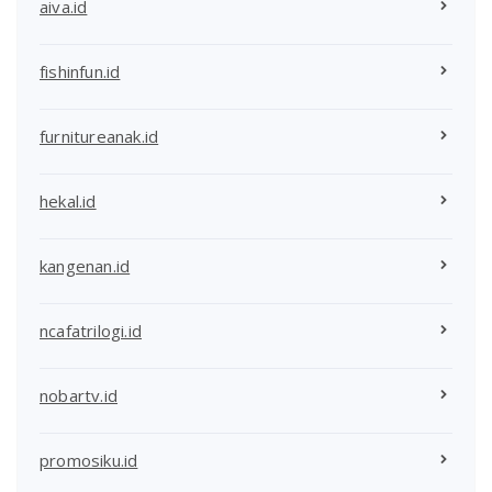
aiva.id
fishinfun.id
furnitureanak.id
hekal.id
kangenan.id
ncafatrilogi.id
nobartv.id
promosiku.id