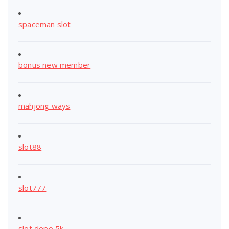
spaceman slot
bonus new member
mahjong ways
slot88
slot777
slot depo 5k