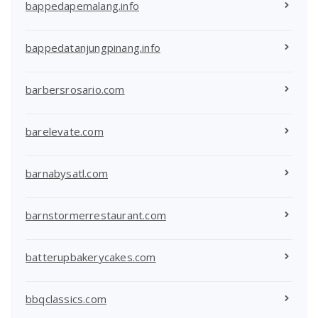
bappedapemalang.info
bappedatanjungpinang.info
barbersrosario.com
barelevate.com
barnabysatl.com
barnstormerrestaurant.com
batterupbakerycakes.com
bbqclassics.com