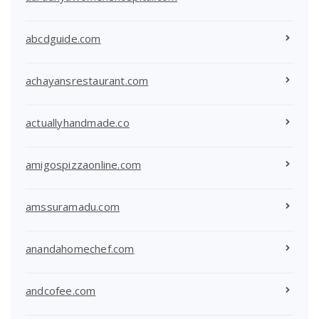
abcdguide.com
achayansrestaurant.com
actuallyhandmade.co
amigospizzaonline.com
amssuramadu.com
anandahomechef.com
andcofee.com