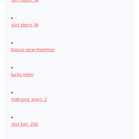
slot depo 5k
bonus new member
lucky neko
mahjong ways 2
slot bet 200