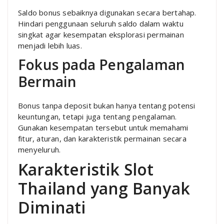
Saldo bonus sebaiknya digunakan secara bertahap.
Hindari penggunaan seluruh saldo dalam waktu
singkat agar kesempatan eksplorasi permainan
menjadi lebih luas.
Fokus pada Pengalaman
Bermain
Bonus tanpa deposit bukan hanya tentang potensi
keuntungan, tetapi juga tentang pengalaman.
Gunakan kesempatan tersebut untuk memahami
fitur, aturan, dan karakteristik permainan secara
menyeluruh.
Karakteristik Slot
Thailand yang Banyak
Diminati