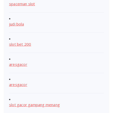
spaceman slot
judi bola
slot bet 200
aresgacor
aresgacor
slot gacor gampang menang