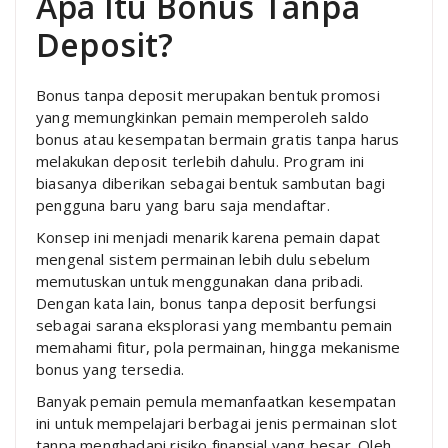
Apa Itu Bonus Tanpa
Deposit?
Bonus tanpa deposit merupakan bentuk promosi
yang memungkinkan pemain memperoleh saldo
bonus atau kesempatan bermain gratis tanpa harus
melakukan deposit terlebih dahulu. Program ini
biasanya diberikan sebagai bentuk sambutan bagi
pengguna baru yang baru saja mendaftar.
Konsep ini menjadi menarik karena pemain dapat
mengenal sistem permainan lebih dulu sebelum
memutuskan untuk menggunakan dana pribadi.
Dengan kata lain, bonus tanpa deposit berfungsi
sebagai sarana eksplorasi yang membantu pemain
memahami fitur, pola permainan, hingga mekanisme
bonus yang tersedia.
Banyak pemain pemula memanfaatkan kesempatan
ini untuk mempelajari berbagai jenis permainan slot
tanpa menghadapi risiko finansial yang besar. Oleh