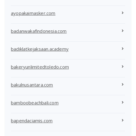
ayopakaimasker.com
badanwakafindonesia.com
badiklatkejaksaan.academy
bakeryunlimitedtoledo.com
bakulnusantara.com
bamboobeachbali.com
bapendaciamis.com