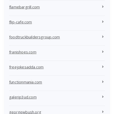
flamebargrill.com
flip-cafe.com
foodtruckbuildersgroup.com
franishoes.com
freejokesadda.com
functionmania.com
galerip3ud.com
georgewbush.org