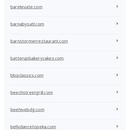
barelevate.com
barnabysatl.com
barnstormerrestaurant.com
batterupbakerycakes.com
bbqclassics.com
beechstreetgrill.com
beehivebdg.com
bellydancetopeka.com