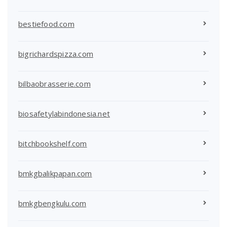
bestiefood.com
bigrichardspizza.com
bilbaobrasserie.com
biosafetylabindonesia.net
bitchbookshelf.com
bmkgbalikpapan.com
bmkgbengkulu.com