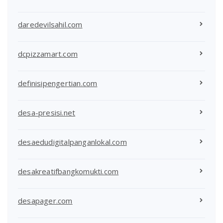
daredevilsahil.com
dcpizzamart.com
definisipengertian.com
desa-presisi.net
desaedudigitalpanganlokal.com
desakreatifbangkomukti.com
desapager.com