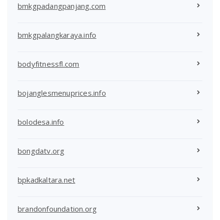
bmkgpadangpanjang.com
bmkgpalangkaraya.info
bodyfitnessfl.com
bojanglesmenuprices.info
bolodesa.info
bongdatv.org
bpkadkaltara.net
brandonfoundation.org