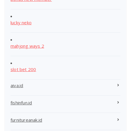
lucky neko
mahjong ways 2
slot bet 200
aiva.id
fishinfun.id
furnitureanak.id