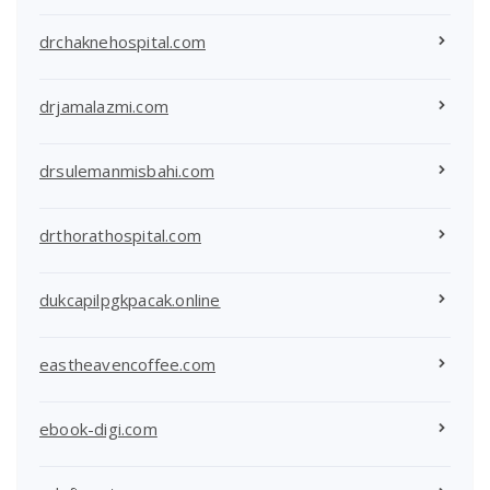
drchaknehospital.com
drjamalazmi.com
drsulemanmisbahi.com
drthorathospital.com
dukcapilpgkpacak.online
eastheavencoffee.com
ebook-digi.com