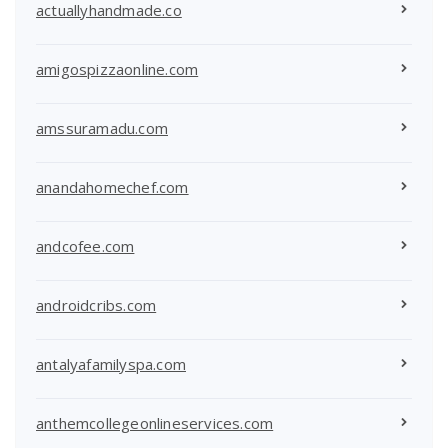
actuallyhandmade.co
amigospizzaonline.com
amssuramadu.com
anandahomechef.com
andcofee.com
androidcribs.com
antalyafamilyspa.com
anthemcollegeonlineservices.com