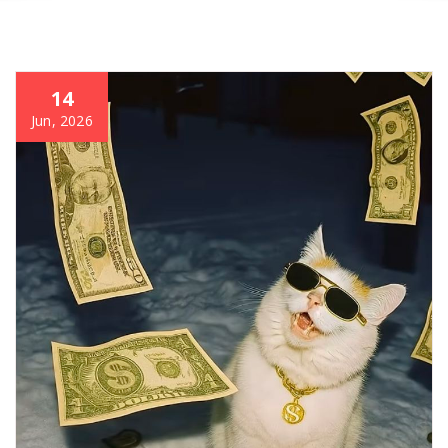
14
Jun, 2026