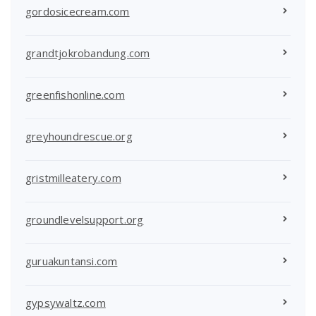
gordosicecream.com
grandtjokrobandung.com
greenfishonline.com
greyhoundrescue.org
gristmilleatery.com
groundlevelsupport.org
guruakuntansi.com
gypsywaltz.com