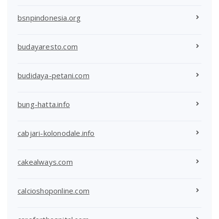
bsnpindonesia.org
budayaresto.com
budidaya-petani.com
bung-hatta.info
cabjari-kolonodale.info
cakealways.com
calcioshoponline.com