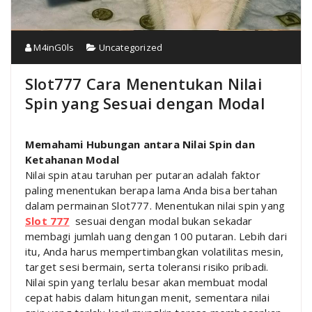
M4inG0ls
Uncategorized
Slot777 Cara Menentukan Nilai
Spin yang Sesuai dengan Modal
Memahami Hubungan antara Nilai Spin dan
Ketahanan Modal
Nilai spin atau taruhan per putaran adalah faktor
paling menentukan berapa lama Anda bisa bertahan
dalam permainan Slot777. Menentukan nilai spin yang
Slot 777
sesuai dengan modal bukan sekadar
membagi jumlah uang dengan 100 putaran. Lebih dari
itu, Anda harus mempertimbangkan volatilitas mesin,
target sesi bermain, serta toleransi risiko pribadi.
Nilai spin yang terlalu besar akan membuat modal
cepat habis dalam hitungan menit, sementara nilai