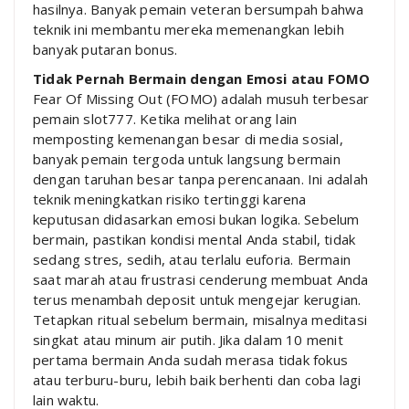
hasilnya. Banyak pemain veteran bersumpah bahwa
teknik ini membantu mereka memenangkan lebih
banyak putaran bonus.
Tidak Pernah Bermain dengan Emosi atau FOMO
Fear Of Missing Out (FOMO) adalah musuh terbesar
pemain slot777. Ketika melihat orang lain
memposting kemenangan besar di media sosial,
banyak pemain tergoda untuk langsung bermain
dengan taruhan besar tanpa perencanaan. Ini adalah
teknik meningkatkan risiko tertinggi karena
keputusan didasarkan emosi bukan logika. Sebelum
bermain, pastikan kondisi mental Anda stabil, tidak
sedang stres, sedih, atau terlalu euforia. Bermain
saat marah atau frustrasi cenderung membuat Anda
terus menambah deposit untuk mengejar kerugian.
Tetapkan ritual sebelum bermain, misalnya meditasi
singkat atau minum air putih. Jika dalam 10 menit
pertama bermain Anda sudah merasa tidak fokus
atau terburu-buru, lebih baik berhenti dan coba lagi
lain waktu.