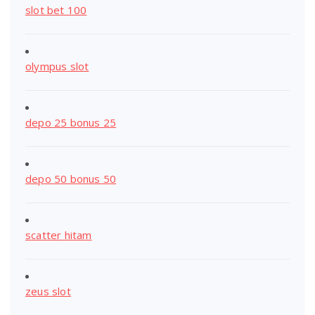
slot bet 100
olympus slot
depo 25 bonus 25
depo 50 bonus 50
scatter hitam
zeus slot