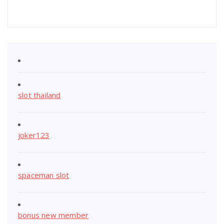
slot thailand
joker123
spaceman slot
bonus new member