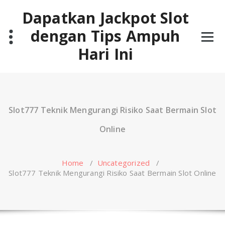
Skip
Dapatkan Jackpot Slot
to
content
dengan Tips Ampuh
Hari Ini
Slot777 Teknik Mengurangi Risiko Saat Bermain Slot
Online
Home
/
Uncategorized
/
Slot777 Teknik Mengurangi Risiko Saat Bermain Slot Online