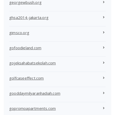
georgewbush.org
ghsa2014-jakarta.org
gimsco.org
gofoodieland.com
gojeksahabatsekolah.com
golfcaseeffect.com
gooddaymilyaranhadiah.com
gopromoapartments.com