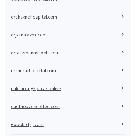
drchaknehospital.com
drjamalazmi.com
drsulemanmisbahi.com
drthorathospital.com
dukcapilpgkpacak.online
eastheavencoffee.com
ebook-digi.com