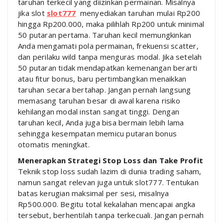
taruhan terkecil yang diizinkan permainan. Misalnya
jika slot
slot777
menyediakan taruhan mulai Rp200
hingga Rp200.000, maka pilihlah Rp200 untuk minimal
50 putaran pertama. Taruhan kecil memungkinkan
Anda mengamati pola permainan, frekuensi scatter,
dan perilaku wild tanpa menguras modal. Jika setelah
50 putaran tidak mendapatkan kemenangan berarti
atau fitur bonus, baru pertimbangkan menaikkan
taruhan secara bertahap. Jangan pernah langsung
memasang taruhan besar di awal karena risiko
kehilangan modal instan sangat tinggi. Dengan
taruhan kecil, Anda juga bisa bermain lebih lama
sehingga kesempatan memicu putaran bonus
otomatis meningkat.
Menerapkan Strategi Stop Loss dan Take Profit
Teknik stop loss sudah lazim di dunia trading saham,
namun sangat relevan juga untuk slot777. Tentukan
batas kerugian maksimal per sesi, misalnya
Rp500.000. Begitu total kekalahan mencapai angka
tersebut, berhentilah tanpa terkecuali. Jangan pernah