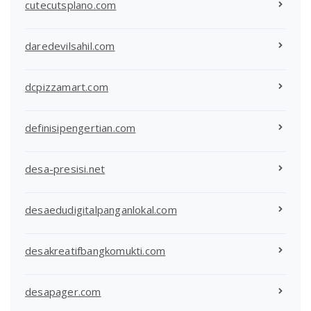
cutecutsplano.com
daredevilsahil.com
dcpizzamart.com
definisipengertian.com
desa-presisi.net
desaedudigitalpanganlokal.com
desakreatifbangkomukti.com
desapager.com