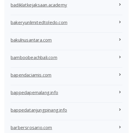
badiklatkejaksaan.academy
bakeryunlimitedtoledo.com
bakulnusantara.com
bamboobeachbali.com
bapendaciamis.com
bappedapemalang.info
bappedatanjungpinang.info
barbersrosario.com