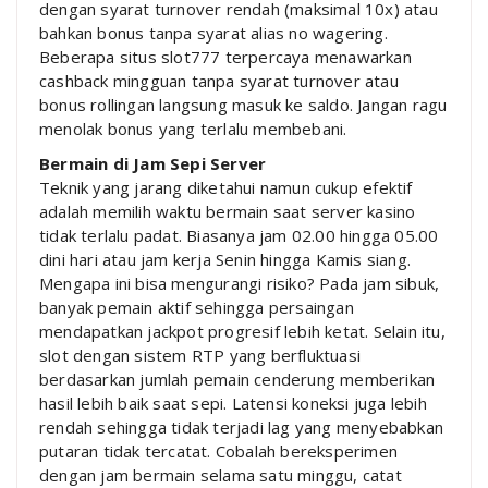
dengan syarat turnover rendah (maksimal 10x) atau
bahkan bonus tanpa syarat alias no wagering.
Beberapa situs slot777 terpercaya menawarkan
cashback mingguan tanpa syarat turnover atau
bonus rollingan langsung masuk ke saldo. Jangan ragu
menolak bonus yang terlalu membebani.
Bermain di Jam Sepi Server
Teknik yang jarang diketahui namun cukup efektif
adalah memilih waktu bermain saat server kasino
tidak terlalu padat. Biasanya jam 02.00 hingga 05.00
dini hari atau jam kerja Senin hingga Kamis siang.
Mengapa ini bisa mengurangi risiko? Pada jam sibuk,
banyak pemain aktif sehingga persaingan
mendapatkan jackpot progresif lebih ketat. Selain itu,
slot dengan sistem RTP yang berfluktuasi
berdasarkan jumlah pemain cenderung memberikan
hasil lebih baik saat sepi. Latensi koneksi juga lebih
rendah sehingga tidak terjadi lag yang menyebabkan
putaran tidak tercatat. Cobalah bereksperimen
dengan jam bermain selama satu minggu, catat