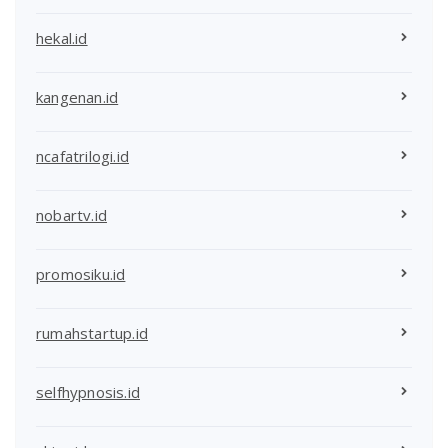
hekal.id
kangenan.id
ncafatrilogi.id
nobartv.id
promosiku.id
rumahstartup.id
selfhypnosis.id