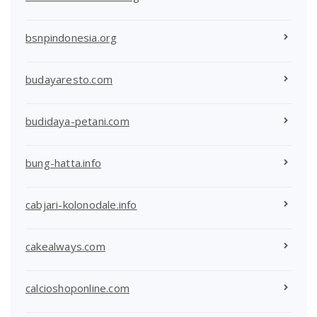
bsnpindonesia.org
budayaresto.com
budidaya-petani.com
bung-hatta.info
cabjari-kolonodale.info
cakealways.com
calcioshoponline.com