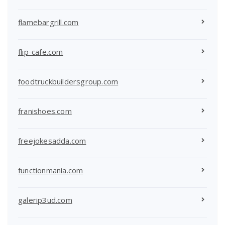
flamebargrill.com
flip-cafe.com
foodtruckbuildersgroup.com
franishoes.com
freejokesadda.com
functionmania.com
galerip3ud.com