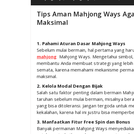
Tips Aman Mahjong Ways Aga
Maksimal
1. Pahami Aturan Dasar Mahjong Ways
Sebelum mulai bermain, hal pertama yang har
mahjong
Mahjong Ways. Mengetahui simbol,
membantu Anda membuat strategi yang lebih 
semata, karena memahami mekanisme permaina
maksimal.
2. Kelola Modal Dengan Bijak
Salah satu faktor penting dalam bermain Ma
taruhan sebelum mulai bermain, misalnya ber
yang bisa ditoleransi. Jangan tergoda untuk 
kekalahan, karena hal ini justru bisa memperbe
3. Manfaatkan Fitur Free Spin dan Bonus
Banyak permainan Mahjong Ways menyediakan f