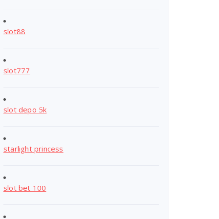
slot88
slot777
slot depo 5k
starlight princess
slot bet 100