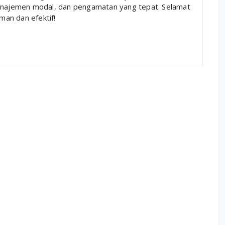
manajemen modal, dan pengamatan yang tepat. Selamat
an dan efektif!