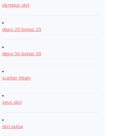
olympus slot
depo 25 bonus 25
depo 50 bonus 50
scatter hitam
zeus slot
slot pulsa