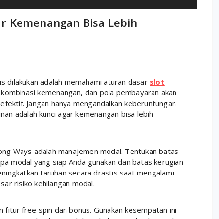
r Kemenangan Bisa Lebih
us dilakukan adalah memahami aturan dasar
slot
 kombinasi kemenangan, dan pola pembayaran akan
efektif. Jangan hanya mengandalkan keberuntungan
n adalah kunci agar kemenangan bisa lebih
hjong Ways adalah manajemen modal. Tentukan batas
apa modal yang siap Anda gunakan dan batas kerugian
meningkatkan taruhan secara drastis saat mengalami
sar risiko kehilangan modal.
itur free spin dan bonus. Gunakan kesempatan ini