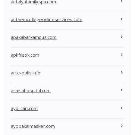
antalyafamilyspa.com
anthemcollegeonlineservices.com
apakabarkampus.com
apkfileok.com
arte-polis.info
ashishhospital.com
ayo-cari.com
ayopakaimasker.com