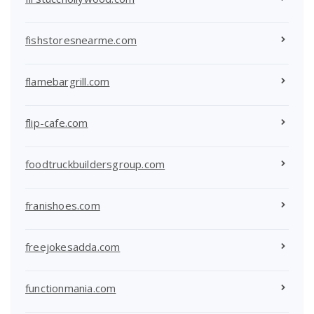
fishstoresnearme.com
flamebargrill.com
flip-cafe.com
foodtruckbuildersgroup.com
franishoes.com
freejokesadda.com
functionmania.com