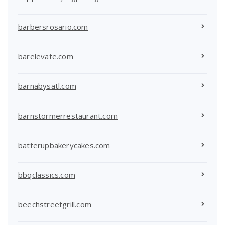
barbersrosario.com
barelevate.com
barnabysatl.com
barnstormerrestaurant.com
batterupbakerycakes.com
bbqclassics.com
beechstreetgrill.com