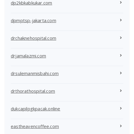
dp2kbkabkukar.com
dpmptsp-jakarta.com
drchaknehospital.com
drjamalazmi.com
drsulemanmisbahi.com
drthorathospital.com
dukcapilpgkpacak.online
eastheavencoffee.com