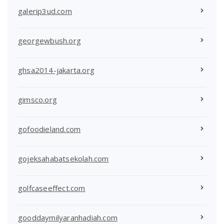
galerip3ud.com
georgewbush.org
ghsa2014-jakarta.org
gimsco.org
gofoodieland.com
gojeksahabatsekolah.com
golfcaseeffect.com
gooddaymilyaranhadiah.com