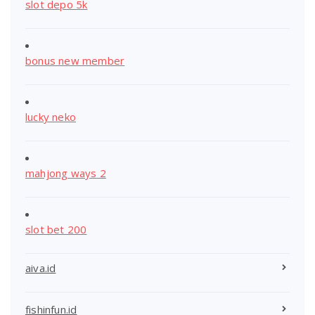
slot depo 5k
bonus new member
lucky neko
mahjong ways 2
slot bet 200
aiva.id
fishinfun.id