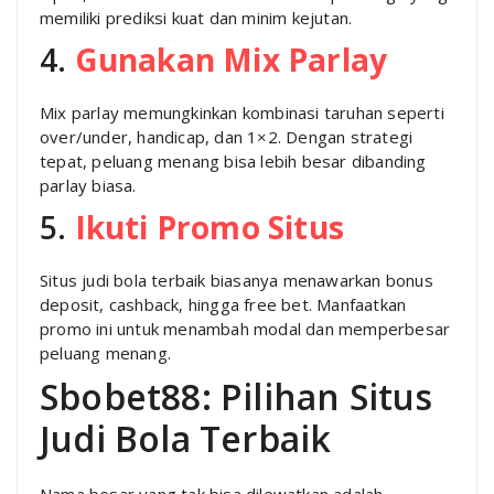
memiliki prediksi kuat dan minim kejutan.
4.
Gunakan Mix Parlay
Mix parlay memungkinkan kombinasi taruhan seperti
over/under, handicap, dan 1×2. Dengan strategi
tepat, peluang menang bisa lebih besar dibanding
parlay biasa.
5.
Ikuti Promo Situs
Situs judi bola terbaik biasanya menawarkan bonus
deposit, cashback, hingga free bet. Manfaatkan
promo ini untuk menambah modal dan memperbesar
peluang menang.
Sbobet88: Pilihan Situs
Judi Bola Terbaik