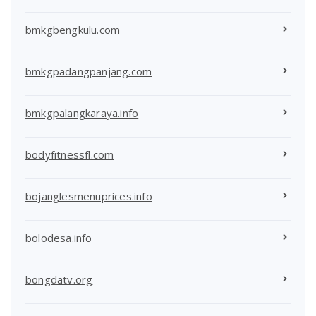
bmkgbengkulu.com
bmkgpadangpanjang.com
bmkgpalangkaraya.info
bodyfitnessfl.com
bojanglesmenuprices.info
bolodesa.info
bongdatv.org