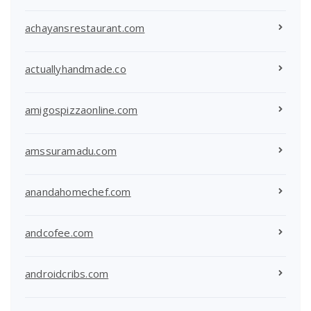
achayansrestaurant.com
actuallyhandmade.co
amigospizzaonline.com
amssuramadu.com
anandahomechef.com
andcofee.com
androidcribs.com