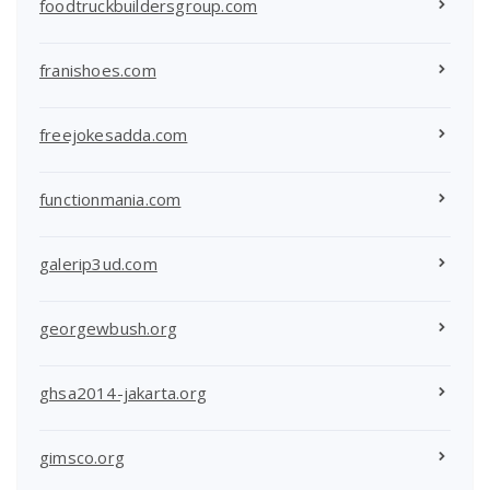
foodtruckbuildersgroup.com
franishoes.com
freejokesadda.com
functionmania.com
galerip3ud.com
georgewbush.org
ghsa2014-jakarta.org
gimsco.org