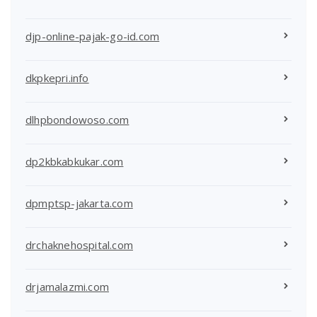
djp-online-pajak-go-id.com
dkpkepri.info
dlhpbondowoso.com
dp2kbkabkukar.com
dpmptsp-jakarta.com
drchaknehospital.com
drjamalazmi.com