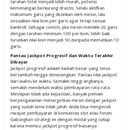
taruhan total menjadi lebih murah, potensi
kemenangan berkurang drastis. Selalu aktifkan
maksimum garis yang diizinkan oleh mesin, lalu
sesuaikan nilai koin per garis agar tetap sesuai
bankroll. Sebagai contoh, jika mesin memiliki 20 garis
dengan taruhan minimum 100 per koin, lebih baik
turunkan nilai koin menjadi 50 daripada mematikan 10
garis.
Pantau Jackpot Progresif dan Waktu Terakhir
Dibayar
Jackpot progresif adalah hadiah besar yang terus
bertambah hingga dimenangkan. Pantau nilai jackpot
dari waktu ke waktu. Semakin tinggi angkanya,
semakin mendekati waktu pembayaran rata-rata.
Meskipun tidak ada kepastian, banyak pemain
berpengalaman menargetkan mesin dengan jackpot
yang sudah lama tidak jatuh. Anda bisa mengecek
riwayat pembayaran di komunitas slot atau forum.
Gabungkan strategi ini dengan modal yang cukup
karena memicu jackpot progresif biasanya