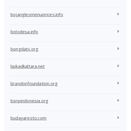
bojanglesmenuprices.info
bolodesa.info
bongdatv.org
bpkadkaltara.net
brandonfoundation.org
bsnpindonesia.org
budayaresto.com