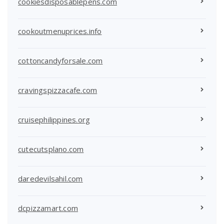
cookiesdisposablepens.com
cookoutmenuprices.info
cottoncandyforsale.com
cravingspizzacafe.com
cruisephilippines.org
cutecutsplano.com
daredevilsahil.com
dcpizzamart.com