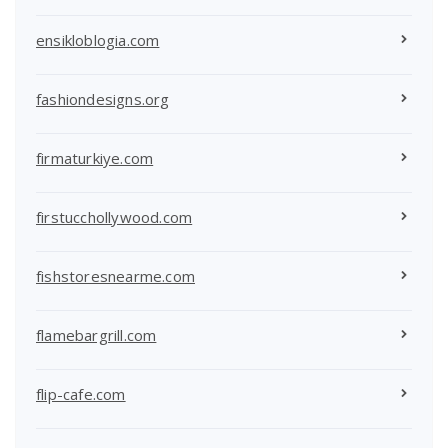
ensikloblogia.com
fashiondesigns.org
firmaturkiye.com
firstucchollywood.com
fishstoresnearme.com
flamebargrill.com
flip-cafe.com