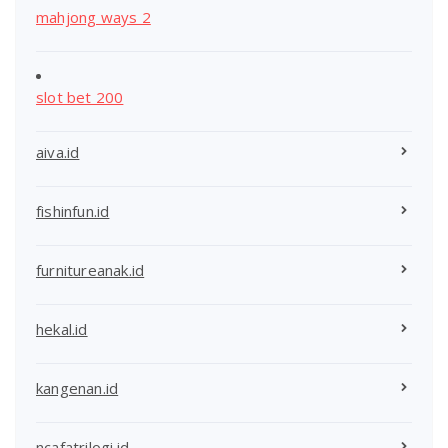
mahjong ways 2
slot bet 200
aiva.id
fishinfun.id
furnitureanak.id
hekal.id
kangenan.id
ncafatrilogi.id