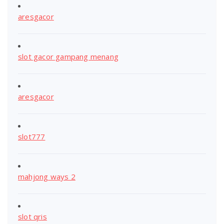
aresgacor
slot gacor gampang menang
aresgacor
slot777
mahjong ways 2
slot qris