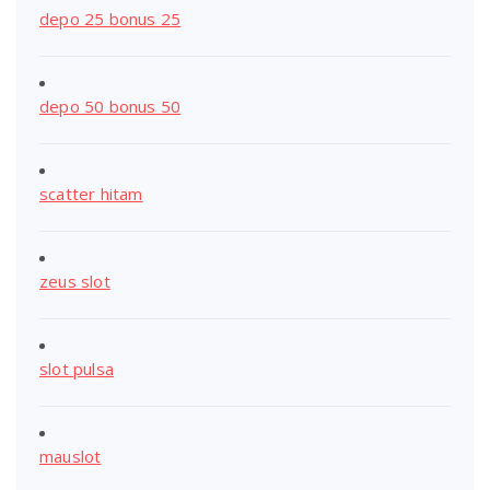
depo 25 bonus 25
depo 50 bonus 50
scatter hitam
zeus slot
slot pulsa
mauslot