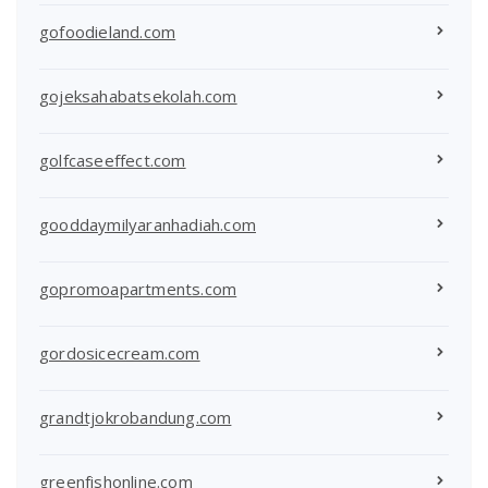
gofoodieland.com
gojeksahabatsekolah.com
golfcaseeffect.com
gooddaymilyaranhadiah.com
gopromoapartments.com
gordosicecream.com
grandtjokrobandung.com
greenfishonline.com