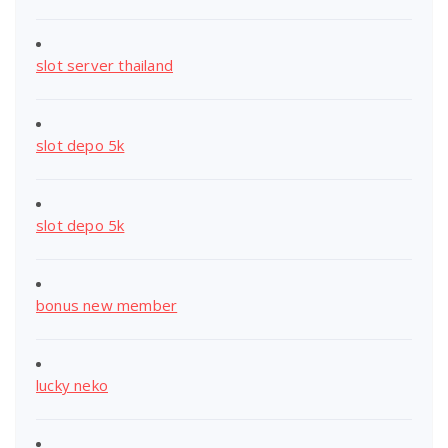
slot server thailand
slot depo 5k
slot depo 5k
bonus new member
lucky neko