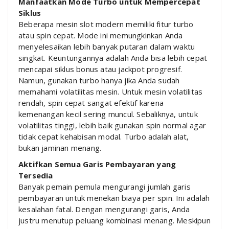
Manfaatkan Mode Turbo untuk Mempercepat
Siklus
Beberapa mesin slot modern memiliki fitur turbo
atau spin cepat. Mode ini memungkinkan Anda
menyelesaikan lebih banyak putaran dalam waktu
singkat. Keuntungannya adalah Anda bisa lebih cepat
mencapai siklus bonus atau jackpot progresif.
Namun, gunakan turbo hanya jika Anda sudah
memahami volatilitas mesin. Untuk mesin volatilitas
rendah, spin cepat sangat efektif karena
kemenangan kecil sering muncul. Sebaliknya, untuk
volatilitas tinggi, lebih baik gunakan spin normal agar
tidak cepat kehabisan modal. Turbo adalah alat,
bukan jaminan menang.
Aktifkan Semua Garis Pembayaran yang
Tersedia
Banyak pemain pemula mengurangi jumlah garis
pembayaran untuk menekan biaya per spin. Ini adalah
kesalahan fatal. Dengan mengurangi garis, Anda
justru menutup peluang kombinasi menang. Meskipun