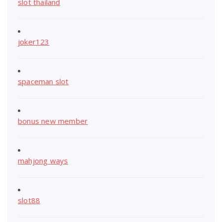
slot thailand
joker123
spaceman slot
bonus new member
mahjong ways
slot88