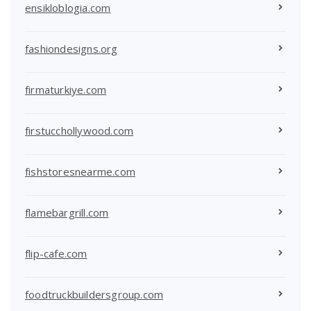
ensikloblogia.com
fashiondesigns.org
firmaturkiye.com
firstucchollywood.com
fishstoresnearme.com
flamebargrill.com
flip-cafe.com
foodtruckbuildersgroup.com