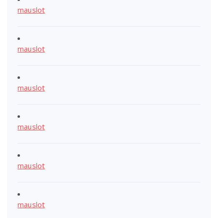
mauslot
mauslot
mauslot
mauslot
mauslot
mauslot