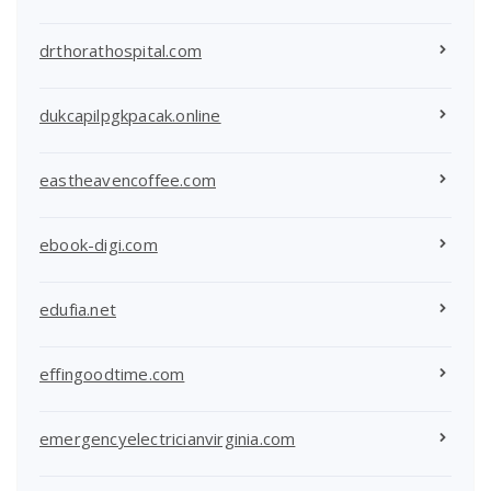
drthorathospital.com
dukcapilpgkpacak.online
eastheavencoffee.com
ebook-digi.com
edufia.net
effingoodtime.com
emergencyelectricianvirginia.com