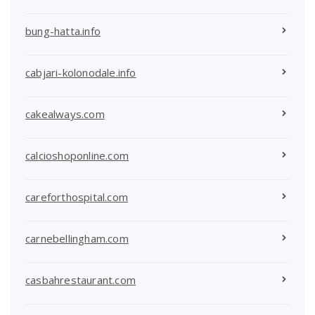
bung-hatta.info
cabjari-kolonodale.info
cakealways.com
calcioshoponline.com
careforthospital.com
carnebellingham.com
casbahrestaurant.com