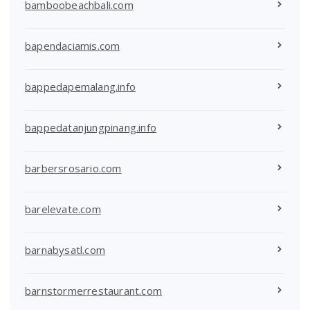
bamboobeachbali.com
bapendaciamis.com
bappedapemalang.info
bappedatanjungpinang.info
barbersrosario.com
barelevate.com
barnabysatl.com
barnstormerrestaurant.com