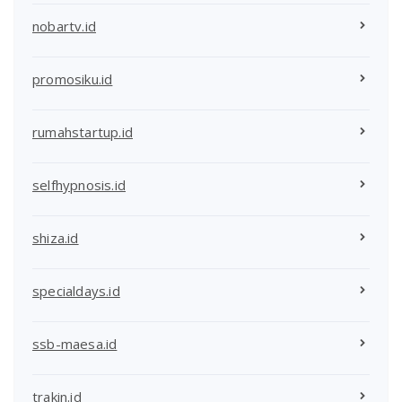
nobartv.id
promosiku.id
rumahstartup.id
selfhypnosis.id
shiza.id
specialdays.id
ssb-maesa.id
trakin.id