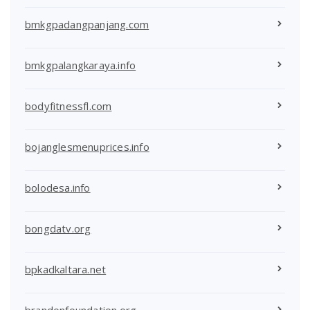
bmkgpadangpanjang.com
bmkgpalangkaraya.info
bodyfitnessfl.com
bojanglesmenuprices.info
bolodesa.info
bongdatv.org
bpkadkaltara.net
brandonfoundation.org