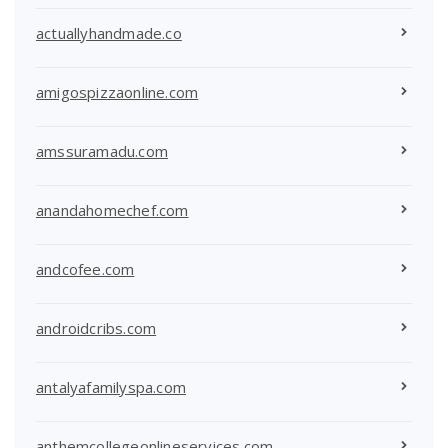
actuallyhandmade.co
amigospizzaonline.com
amssuramadu.com
anandahomechef.com
andcofee.com
androidcribs.com
antalyafamilyspa.com
anthemcollegeonlineservices.com