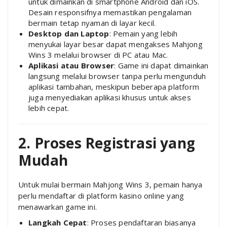
untuk dimainkan di smartphone Android dan iOS.
Desain responsifnya memastikan pengalaman
bermain tetap nyaman di layar kecil.
Desktop dan Laptop
: Pemain yang lebih
menyukai layar besar dapat mengakses Mahjong
Wins 3 melalui browser di PC atau Mac.
Aplikasi atau Browser
: Game ini dapat dimainkan
langsung melalui browser tanpa perlu mengunduh
aplikasi tambahan, meskipun beberapa platform
juga menyediakan aplikasi khusus untuk akses
lebih cepat.
2. Proses Registrasi yang
Mudah
Untuk mulai bermain Mahjong Wins 3, pemain hanya
perlu mendaftar di platform kasino online yang
menawarkan game ini.
Langkah Cepat
: Proses pendaftaran biasanya