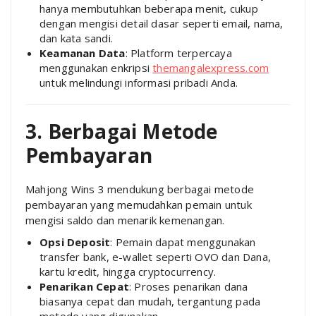
hanya membutuhkan beberapa menit, cukup
dengan mengisi detail dasar seperti email, nama,
dan kata sandi.
Keamanan Data
: Platform terpercaya
menggunakan enkripsi
themangalexpress.com
untuk melindungi informasi pribadi Anda.
3. Berbagai Metode
Pembayaran
Mahjong Wins 3 mendukung berbagai metode
pembayaran yang memudahkan pemain untuk
mengisi saldo dan menarik kemenangan.
Opsi Deposit
: Pemain dapat menggunakan
transfer bank, e-wallet seperti OVO dan Dana,
kartu kredit, hingga cryptocurrency.
Penarikan Cepat
: Proses penarikan dana
biasanya cepat dan mudah, tergantung pada
metode yang digunakan.