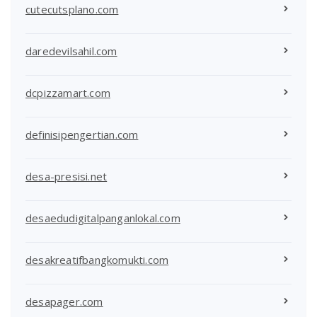
cutecutsplano.com
daredevilsahil.com
dcpizzamart.com
definisipengertian.com
desa-presisi.net
desaedudigitalpanganlokal.com
desakreatifbangkomukti.com
desapager.com