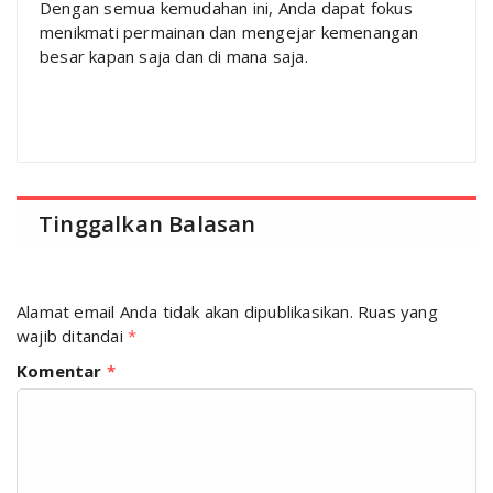
Dengan semua kemudahan ini, Anda dapat fokus
menikmati permainan dan mengejar kemenangan
besar kapan saja dan di mana saja.
Tinggalkan Balasan
Alamat email Anda tidak akan dipublikasikan.
Ruas yang
wajib ditandai
*
Komentar
*