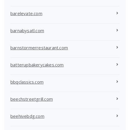
barelevate.com
barnabysatl.com
barnstormerrestaurant.com
batterupbakerycakes.com
bbqclassics.com
beechstreetgrill.com
beehivebdg.com