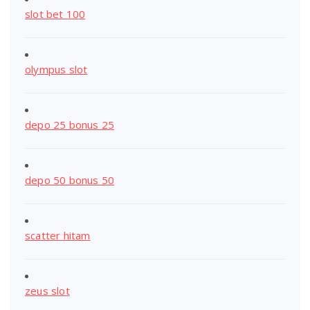
slot bet 100
olympus slot
depo 25 bonus 25
depo 50 bonus 50
scatter hitam
zeus slot