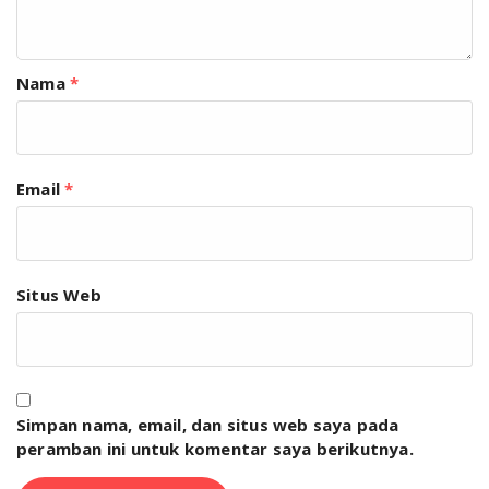
Nama
*
Email
*
Situs Web
Simpan nama, email, dan situs web saya pada
peramban ini untuk komentar saya berikutnya.