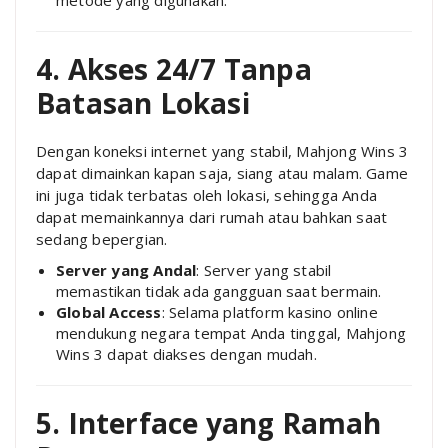
4. Akses 24/7 Tanpa
Batasan Lokasi
Dengan koneksi internet yang stabil, Mahjong Wins 3
dapat dimainkan kapan saja, siang atau malam. Game
ini juga tidak terbatas oleh lokasi, sehingga Anda
dapat memainkannya dari rumah atau bahkan saat
sedang bepergian.
Server yang Andal
: Server yang stabil
memastikan tidak ada gangguan saat bermain.
Global Access
: Selama platform kasino online
mendukung negara tempat Anda tinggal, Mahjong
Wins 3 dapat diakses dengan mudah.
5. Interface yang Ramah