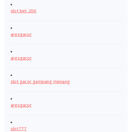
slot bet 200
aresgacor
aresgacor
slot gacor gampang menang
aresgacor
slot777