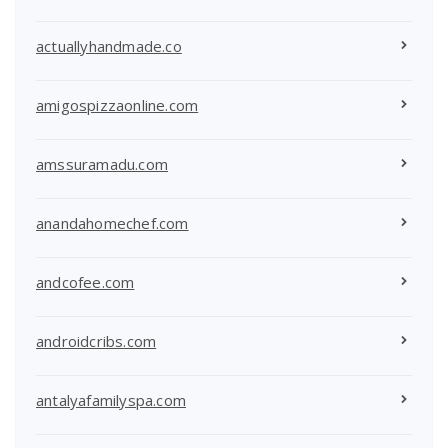
actuallyhandmade.co
amigospizzaonline.com
amssuramadu.com
anandahomechef.com
andcofee.com
androidcribs.com
antalyafamilyspa.com