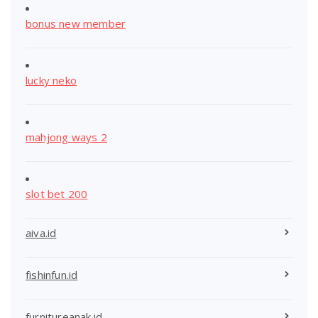
bonus new member
lucky neko
mahjong ways 2
slot bet 200
aiva.id
fishinfun.id
furnitureanak.id