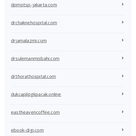
dpmptsp-jakarta.com
drchaknehospital.com
drjamalazmi.com
drsulemanmisbahi.com
drthorathospital.com
dukcapilpgkpacak.online
eastheavencoffee.com
ebook-digi.com