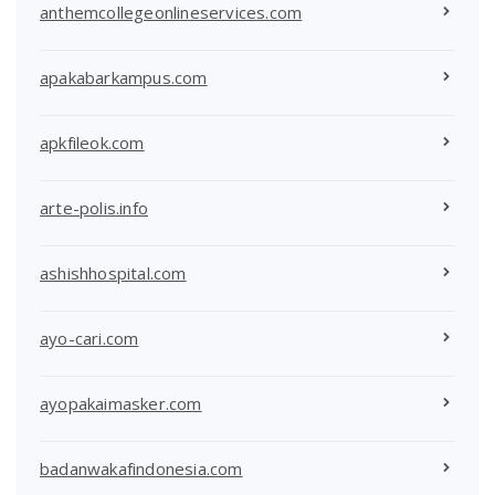
anthemcollegeonlineservices.com
apakabarkampus.com
apkfileok.com
arte-polis.info
ashishhospital.com
ayo-cari.com
ayopakaimasker.com
badanwakafindonesia.com