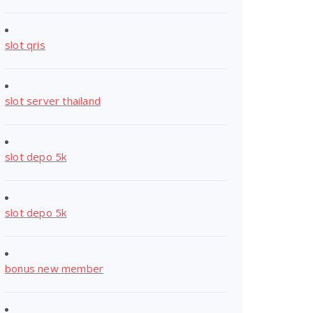
slot qris
slot server thailand
slot depo 5k
slot depo 5k
bonus new member