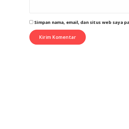
Simpan nama, email, dan situs web saya p