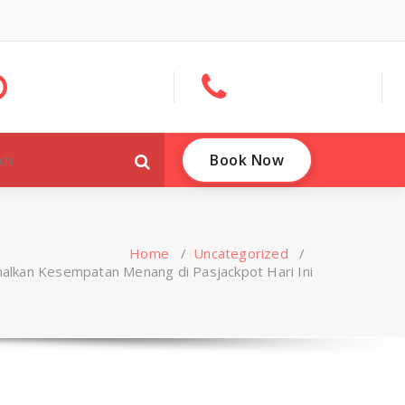
Book Now
Home
/
Uncategorized
/
alkan Kesempatan Menang di Pasjackpot Hari Ini