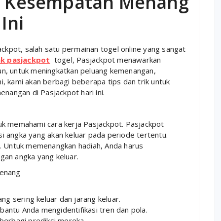
n Kesempatan Menang
Ini
ackpot, salah satu permainan togel online yang sangat
nk pasjackpot
togel, Pasjackpot menawarkan
un, untuk meningkatkan peluang kemenangan,
ni, kami akan berbagi beberapa tips dan trik untuk
angan di Pasjackpot hari ini.
uk memahami cara kerja Pasjackpot. Pasjackpot
i angka yang akan keluar pada periode tertentu.
D. Untuk memenangkan hadiah, Anda harus
gan angka yang keluar.
Menang
ng sering keluar dan jarang keluar.
mbantu Anda mengidentifikasi tren dan pola.
g berbagi prediksi mereka.