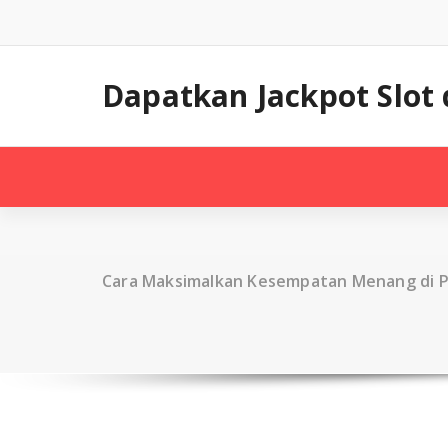
Skip
to
content
Dapatkan Jackpot Slot
Cara Maksimalkan Kesempatan Menang di Pa