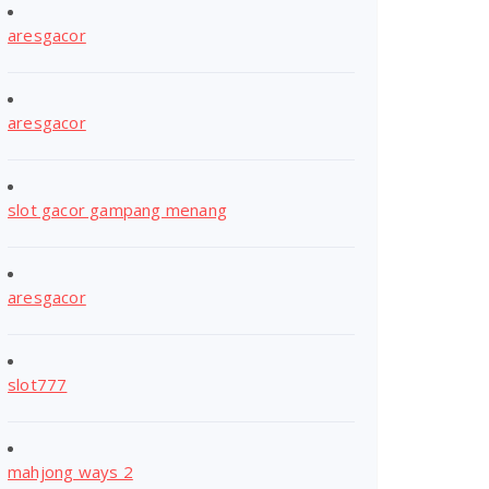
aresgacor
aresgacor
slot gacor gampang menang
aresgacor
slot777
mahjong ways 2