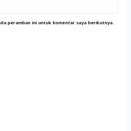
ada peramban ini untuk komentar saya berikutnya.