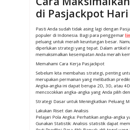
Cara Maksimalka
di Pasjackpot Hari 
Pasti Anda sudah tidak asing lagi dengan Pasj
populer di Indonesia. Bagi para penggemar
li
peluang untuk meraih keuntungan besar. Nam
diperlukan strategi yang tepat. Dalam artikel i
memaksimalkan kesempatan Anda meraih kemen
Memahami Cara Kerja Pasjackpot
Sebelum kita membahas strategi, penting unt
merupakan permainan yang melibatkan prediks
Angka-angka ini dapat berupa 2D, 3D, atau 4
mencocokkan angka-angka yang Anda pilih den
Strategi Dasar untuk Meningkatkan Peluang 
Lakukan Riset dan Analisis
Pelajari Pola Angka: Perhatikan angka-angka ya
Gunakan Statistik: Analisis statistik dapat me
Ikuti Prediksi Para Ahli: Banyak ahli togel yan