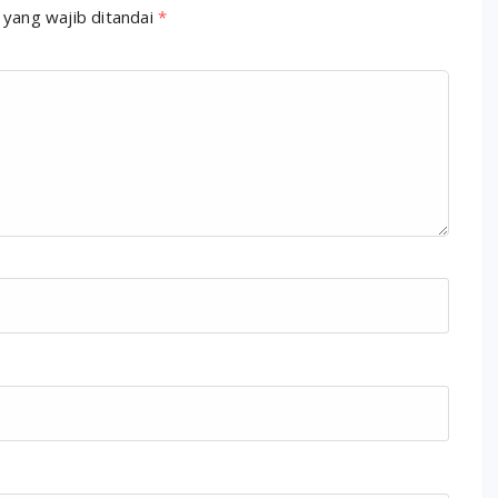
 yang wajib ditandai
*