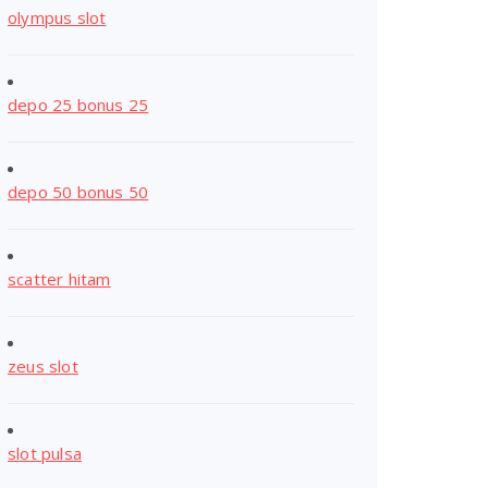
olympus slot
depo 25 bonus 25
depo 50 bonus 50
scatter hitam
zeus slot
slot pulsa