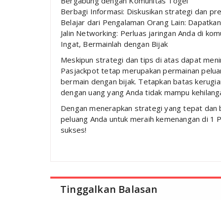
Bergabung dengan Komunitas Togel
Berbagi Informasi: Diskusikan strategi dan p
Belajar dari Pengalaman Orang Lain: Dapatkan
Jalin Networking: Perluas jaringan Anda di kom
Ingat, Bermainlah dengan Bijak
Meskipun strategi dan tips di atas dapat men
Pasjackpot tetap merupakan permainan peluang
bermain dengan bijak. Tetapkan batas kerugi
dengan uang yang Anda tidak mampu kehilang
Dengan menerapkan strategi yang tepat dan 
peluang Anda untuk meraih kemenangan di 1 P
sukses!
Tinggalkan Balasan