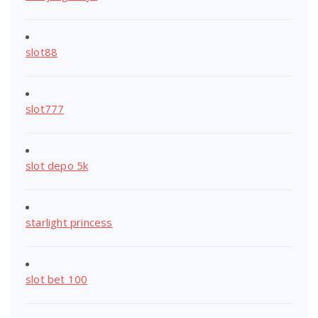
slot88
slot777
slot depo 5k
starlight princess
slot bet 100