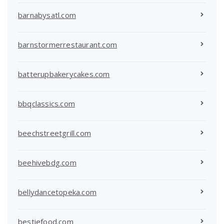
barnabysatl.com
barnstormerrestaurant.com
batterupbakerycakes.com
bbqclassics.com
beechstreetgrill.com
beehivebdg.com
bellydancetopeka.com
bestiefood.com