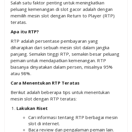
Salah satu faktor penting untuk meningkatkan
peluang kemenangan di slot gacor adalah dengan
memilih mesin slot dengan Return to Player (RTP)
teratas.
Apa itu RTP?
RTP adalah persentase pembayaran yang
diharapkan dari sebuah mesin slot dalam jangka
panjang. Semakin tinggi RTP, semakin besar peluang
pemain untuk mendapatkan kemenangan. RTP
biasanya dinyatakan dalam persen, misalnya 95%
atau 98%.
Cara Menentukan RTP Teratas
Berikut adalah beberapa tips untuk menentukan
mesin slot dengan RTP teratas:
Lakukan Riset
Cari informasi tentang RTP berbagai mesin
slot di internet.
Baca review dan pengalaman pemain lain.