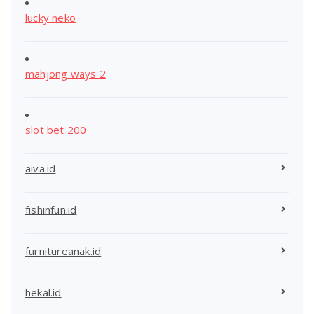
lucky neko
mahjong ways 2
slot bet 200
aiva.id
fishinfun.id
furnitureanak.id
hekal.id