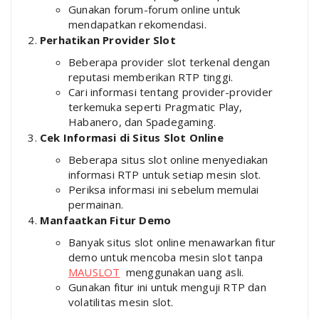
Gunakan forum-forum online untuk
mendapatkan rekomendasi.
Perhatikan Provider Slot
Beberapa provider slot terkenal dengan
reputasi memberikan RTP tinggi.
Cari informasi tentang provider-provider
terkemuka seperti Pragmatic Play,
Habanero, dan Spadegaming.
Cek Informasi di Situs Slot Online
Beberapa situs slot online menyediakan
informasi RTP untuk setiap mesin slot.
Periksa informasi ini sebelum memulai
permainan.
Manfaatkan Fitur Demo
Banyak situs slot online menawarkan fitur
demo untuk mencoba mesin slot tanpa
MAUSLOT
menggunakan uang asli.
Gunakan fitur ini untuk menguji RTP dan
volatilitas mesin slot.