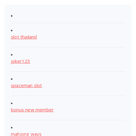
slot thailand
joker123
spaceman slot
bonus new member
mahjong ways