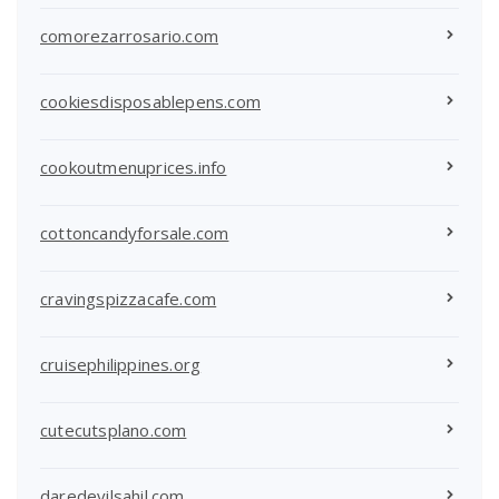
comorezarrosario.com
cookiesdisposablepens.com
cookoutmenuprices.info
cottoncandyforsale.com
cravingspizzacafe.com
cruisephilippines.org
cutecutsplano.com
daredevilsahil.com