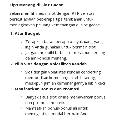
Tips Menang di Slot Gacor
Selain memilih mesin slot dengan RTP teratas,
berikut adalah beberapa tips tambahan untuk
meningkatkan peluang kemenangan di slot gacor:
Atur Budget
Tetapkan batas berapa banyak uang yang
ingin Anda gunakan untuk bermain slot.
Jangan melebihi batas ini, meskipun sedang
dalam kondisi menang.
Pilih Slot dengan Volatilitas Rendah
Slot dengan volatilitas rendah cenderung
memberikan kemenangan lebih sering,
meskipun jumlah kemenangannya lebih kecil.
Manfaatkan Bonus dan Promosi
Banyak situs slot online menawarkan bonus
dan promosi menarik.
Manfaatkan bonus-bonus ini untuk
meningkatkan modal bermain Anda.