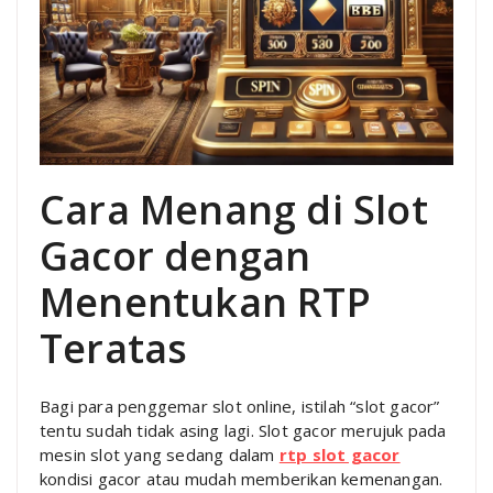
Cara Menang di Slot
Gacor dengan
Menentukan RTP
Teratas
Bagi para penggemar slot online, istilah “slot gacor”
tentu sudah tidak asing lagi. Slot gacor merujuk pada
mesin slot yang sedang dalam
rtp slot gacor
kondisi gacor atau mudah memberikan kemenangan.