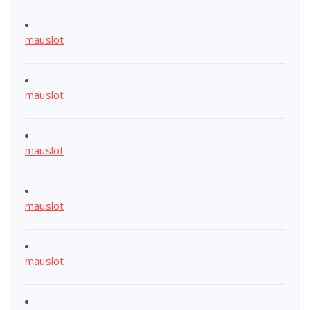
mauslot
mauslot
mauslot
mauslot
mauslot