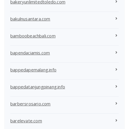
bakeryunlimitedtoledo.com
bakulnusantara.com
bamboobeachbali.com
bapendaciamis.com
bappedapemalang.info
bappedatanjungpinang.info
barbersrosario.com
barelevate.com