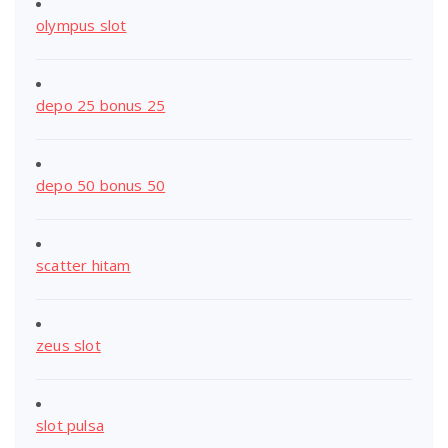
olympus slot
depo 25 bonus 25
depo 50 bonus 50
scatter hitam
zeus slot
slot pulsa