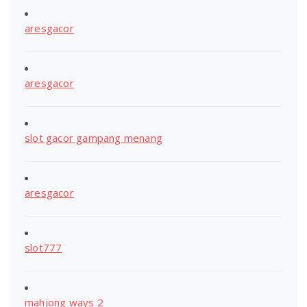
aresgacor
aresgacor
slot gacor gampang menang
aresgacor
slot777
mahjong ways 2