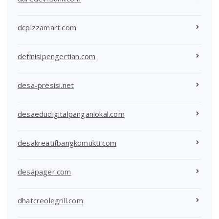
dcpizzamart.com
definisipengertian.com
desa-presisi.net
desaedudigitalpanganlokal.com
desakreatifbangkomukti.com
desapager.com
dhatcreolegrill.com