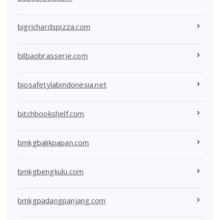
bigrichardspizza.com
bilbaobrasserie.com
biosafetylabindonesia.net
bitchbookshelf.com
bmkgbalikpapan.com
bmkgbengkulu.com
bmkgpadangpanjang.com