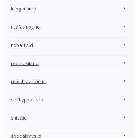
kangenan.id
ncafatrilogi.id
nobartv.id
promosiku.id
rumahstartup.id
selfhypnosis.id
shiza.id
specialdays.id