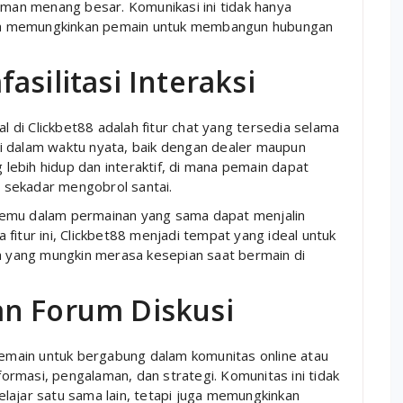
aman menang besar. Komunikasi ini tidak hanya
ga memungkinkan pemain untuk membangun hubungan
asilitasi Interaksi
al di Clickbet88 adalah fitur chat yang tersedia selama
i dalam waktu nyata, baik dengan dealer maupun
g lebih hidup dan interaktif, di mana pemain dapat
au sekadar mengobrol santai.
temu dalam permainan yang sama dapat menjalin
fitur ini, Clickbet88 menjadi tempat yang ideal untuk
yang mungkin merasa kesepian saat bermain di
an Forum Diskusi
 pemain untuk bergabung dalam komunitas online atau
nformasi, pengalaman, dan strategi. Komunitas ini tidak
lajar satu sama lain, tetapi juga memungkinkan