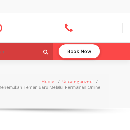
Book Now
Home
/
Uncategorized
/
 Menemukan Teman Baru Melalui Permainan Online