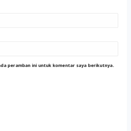
ada peramban ini untuk komentar saya berikutnya.