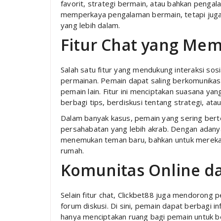
favorit, strategi bermain, atau bahkan pengal
memperkaya pengalaman bermain, tetapi ju
yang lebih dalam.
Fitur Chat yang Memf
Salah satu fitur yang mendukung interaksi sosi
permainan. Pemain dapat saling berkomunikas
pemain lain. Fitur ini menciptakan suasana yan
berbagi tips, berdiskusi tentang strategi, at
Dalam banyak kasus, pemain yang sering ber
persahabatan yang lebih akrab. Dengan adanya 
menemukan teman baru, bahkan untuk mereka 
rumah.
Komunitas Online d
Selain fitur chat, Clickbet88 juga mendorong
forum diskusi. Di sini, pemain dapat berbagi i
hanya menciptakan ruang bagi pemain untuk be