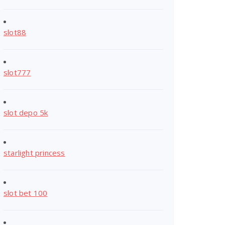
slot88
slot777
slot depo 5k
starlight princess
slot bet 100