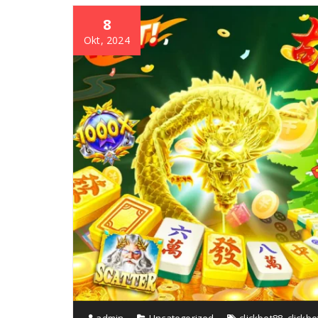
8
Okt, 2024
admin
Uncategorized
clickbet88
,
clickbe