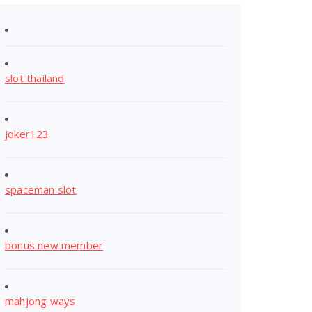
slot thailand
joker123
spaceman slot
bonus new member
mahjong ways