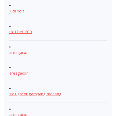
judi bola
slot bet 200
aresgacor
aresgacor
slot gacor gampang menang
aresgacor