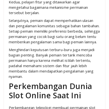
Kedua, pelajari fitur yang ditawarkan agar
mengetahui bagaimana mekanisme permainan
tersebut berjalan.
Selanjutnya, pemain dapat memperhatikan ulasan
dan pengalaman komunitas sebagai bahan tambahan.
Setiap pemain memiliki preferensi berbeda, sehingga
permainan yang cocok bagi satu orang belum tentu
memberikan pengalaman sama bagi pemain lainnya.
Menghindari keputusan terburu-buru juga menjadi
bagian penting. Banyak pemain tertarik mencoba
permainan hanya karena melihat istilah tertentu,
padahal memahami sistem dan fitur jauh lebih
membantu dalam mendapatkan pengalaman yang
nyaman.
Perkembangan Dunia
Slot Online Saat Ini
Perkembangan teknologi membuat permainan slot