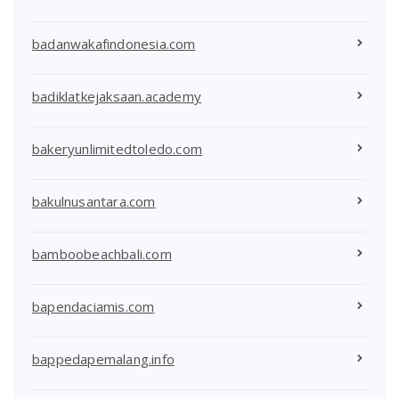
badanwakafindonesia.com
badiklatkejaksaan.academy
bakeryunlimitedtoledo.com
bakulnusantara.com
bamboobeachbali.com
bapendaciamis.com
bappedapemalang.info