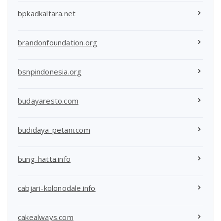
bpkadkaltara.net
brandonfoundation.org
bsnpindonesia.org
budayaresto.com
budidaya-petani.com
bung-hatta.info
cabjari-kolonodale.info
cakealways.com