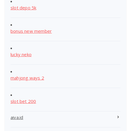
slot depo 5k
bonus new member
lucky neko
mahjong ways 2
slot bet 200
aiva.id