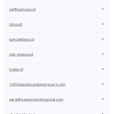
selfhypnosis.id
shiza.id
specialdays.id
ssb-maesa.id
trakin.id
1000islandscampingresort.com
aaradhyawomenshospital.com