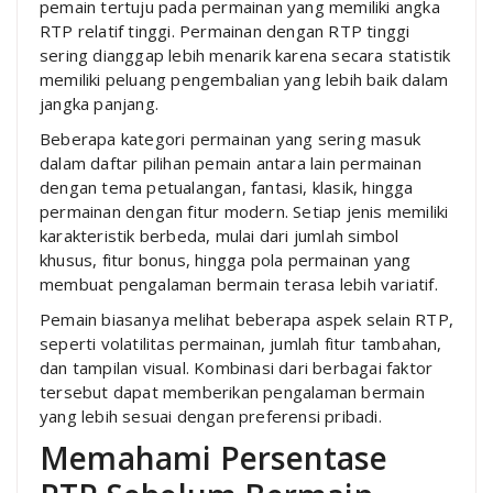
pemain tertuju pada permainan yang memiliki angka
RTP relatif tinggi. Permainan dengan RTP tinggi
sering dianggap lebih menarik karena secara statistik
memiliki peluang pengembalian yang lebih baik dalam
jangka panjang.
Beberapa kategori permainan yang sering masuk
dalam daftar pilihan pemain antara lain permainan
dengan tema petualangan, fantasi, klasik, hingga
permainan dengan fitur modern. Setiap jenis memiliki
karakteristik berbeda, mulai dari jumlah simbol
khusus, fitur bonus, hingga pola permainan yang
membuat pengalaman bermain terasa lebih variatif.
Pemain biasanya melihat beberapa aspek selain RTP,
seperti volatilitas permainan, jumlah fitur tambahan,
dan tampilan visual. Kombinasi dari berbagai faktor
tersebut dapat memberikan pengalaman bermain
yang lebih sesuai dengan preferensi pribadi.
Memahami Persentase