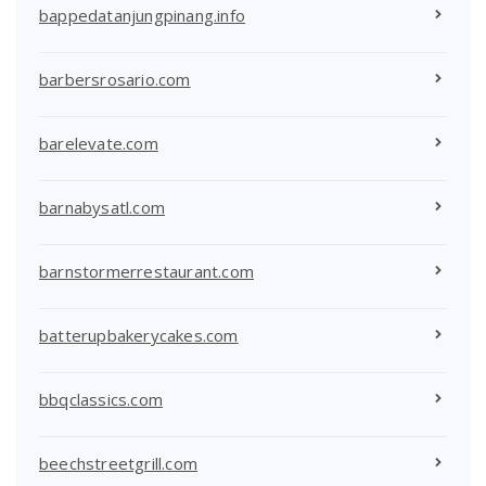
bappedatanjungpinang.info
barbersrosario.com
barelevate.com
barnabysatl.com
barnstormerrestaurant.com
batterupbakerycakes.com
bbqclassics.com
beechstreetgrill.com