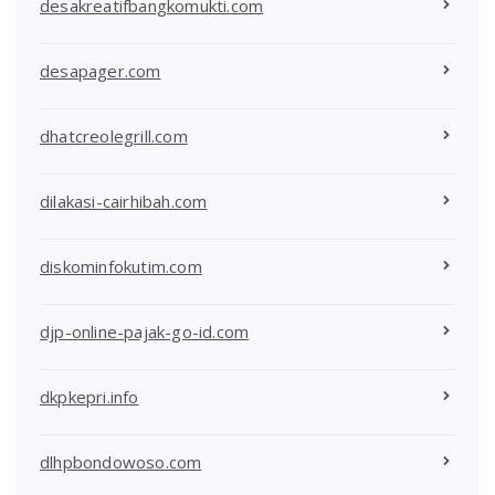
desakreatifbangkomukti.com
desapager.com
dhatcreolegrill.com
dilakasi-cairhibah.com
diskominfokutim.com
djp-online-pajak-go-id.com
dkpkepri.info
dlhpbondowoso.com