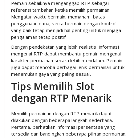
Pemain sebaiknya menganggap RTP sebagai
referensi tambahan ketika memilih permainan.
Mengatur waktu bermain, memahami batas
penggunaan dana, serta bermain dengan kontrol
yang baik tetap menjadi hal penting untuk menjaga
pengalaman tetap positif.
Dengan pendekatan yang lebih realistis, informasi
mengenai RTP dapat membantu pemain mengenal
karakter permainan secara lebih mendalam. Pemain
juga dapat mencoba berbagai jenis permainan untuk
menemukan gaya yang paling sesuai.
Tips Memilih Slot
dengan RTP Menarik
Memilih permainan dengan RTP menarik dapat
dilakukan dengan beberapa langkah sederhana.
Pertama, perhatikan informasi persentase yang
tersedia dan bandingkan beberapa pilihan permainan.