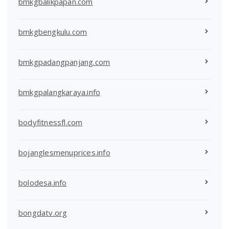
bmkgbalikpapan.com
bmkgbengkulu.com
bmkgpadangpanjang.com
bmkgpalangkaraya.info
bodyfitnessfl.com
bojanglesmenuprices.info
bolodesa.info
bongdatv.org