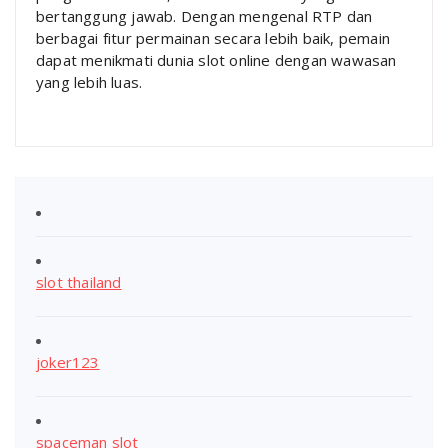
bertanggung jawab. Dengan mengenal RTP dan
berbagai fitur permainan secara lebih baik, pemain
dapat menikmati dunia slot online dengan wawasan
yang lebih luas.
slot thailand
joker123
spaceman slot