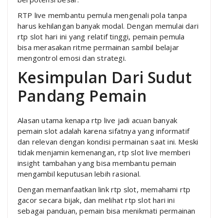
RTP live membantu pemula mengenali pola tanpa
harus kehilangan banyak modal. Dengan memulai dari
rtp slot hari ini yang relatif tinggi, pemain pemula
bisa merasakan ritme permainan sambil belajar
mengontrol emosi dan strategi.
Kesimpulan Dari Sudut
Pandang Pemain
Alasan utama kenapa rtp live jadi acuan banyak
pemain slot adalah karena sifatnya yang informatif
dan relevan dengan kondisi permainan saat ini. Meski
tidak menjamin kemenangan, rtp slot live memberi
insight tambahan yang bisa membantu pemain
mengambil keputusan lebih rasional.
Dengan memanfaatkan link rtp slot, memahami rtp
gacor secara bijak, dan melihat rtp slot hari ini
sebagai panduan, pemain bisa menikmati permainan