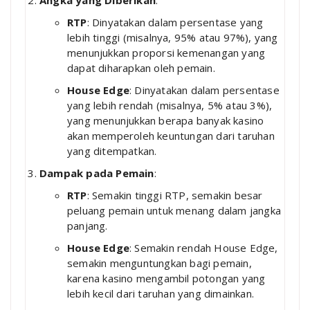
RTP
: Dinyatakan dalam persentase yang
lebih tinggi (misalnya, 95% atau 97%), yang
menunjukkan proporsi kemenangan yang
dapat diharapkan oleh pemain.
House Edge
: Dinyatakan dalam persentase
yang lebih rendah (misalnya, 5% atau 3%),
yang menunjukkan berapa banyak kasino
akan memperoleh keuntungan dari taruhan
yang ditempatkan.
Dampak pada Pemain
:
RTP
: Semakin tinggi RTP, semakin besar
peluang pemain untuk menang dalam jangka
panjang.
House Edge
: Semakin rendah House Edge,
semakin menguntungkan bagi pemain,
karena kasino mengambil potongan yang
lebih kecil dari taruhan yang dimainkan.