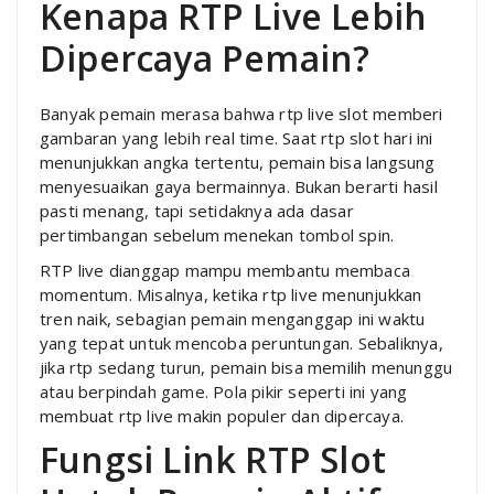
Kenapa RTP Live Lebih
Dipercaya Pemain?
Banyak pemain merasa bahwa rtp live slot memberi
gambaran yang lebih real time. Saat rtp slot hari ini
menunjukkan angka tertentu, pemain bisa langsung
menyesuaikan gaya bermainnya. Bukan berarti hasil
pasti menang, tapi setidaknya ada dasar
pertimbangan sebelum menekan tombol spin.
RTP live dianggap mampu membantu membaca
momentum. Misalnya, ketika rtp live menunjukkan
tren naik, sebagian pemain menganggap ini waktu
yang tepat untuk mencoba peruntungan. Sebaliknya,
jika rtp sedang turun, pemain bisa memilih menunggu
atau berpindah game. Pola pikir seperti ini yang
membuat rtp live makin populer dan dipercaya.
Fungsi Link RTP Slot