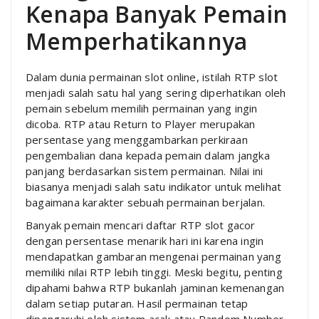
Kenapa Banyak Pemain
Memperhatikannya
Dalam dunia permainan slot online, istilah RTP slot
menjadi salah satu hal yang sering diperhatikan oleh
pemain sebelum memilih permainan yang ingin
dicoba. RTP atau Return to Player merupakan
persentase yang menggambarkan perkiraan
pengembalian dana kepada pemain dalam jangka
panjang berdasarkan sistem permainan. Nilai ini
biasanya menjadi salah satu indikator untuk melihat
bagaimana karakter sebuah permainan berjalan.
Banyak pemain mencari daftar RTP slot gacor
dengan persentase menarik hari ini karena ingin
mendapatkan gambaran mengenai permainan yang
memiliki nilai RTP lebih tinggi. Meski begitu, penting
dipahami bahwa RTP bukanlah jaminan kemenangan
dalam setiap putaran. Hasil permainan tetap
dipengaruhi oleh sistem acak atau Random Number