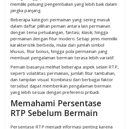
memiliki peluang pengembalian yang lebih baik dalam
jangka panjang.
Beberapa kategori permainan yang sering masuk
dalam daftar pilihan pemain antara lain permainan
dengan tema petualangan, fantasi, klasik, hingga
permainan dengan fitur modern. Setiap jenis memiliki
karakteristik berbeda, mulai dari jumlah simbol
khusus, fitur bonus, hingga pola permainan yang
membuat pengalaman bermain terasa lebih variatif.
Pemain biasanya melihat beberapa aspek selain RTP,
seperti volatilitas permainan, jumlah fitur tambahan,
dan tampilan visual. Kombinasi dari berbagai faktor
tersebut dapat memberikan pengalaman bermain
yang lebih sesuai dengan preferensi pribadi.
Memahami Persentase
RTP Sebelum Bermain
Persentase RTP menjadi informasi penting karena