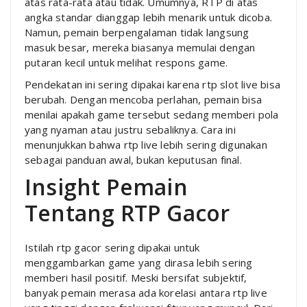
atas rata-rata atau tidak. Umumnya, RTP di atas
angka standar dianggap lebih menarik untuk dicoba.
Namun, pemain berpengalaman tidak langsung
masuk besar, mereka biasanya memulai dengan
putaran kecil untuk melihat respons game.
Pendekatan ini sering dipakai karena rtp slot live bisa
berubah. Dengan mencoba perlahan, pemain bisa
menilai apakah game tersebut sedang memberi pola
yang nyaman atau justru sebaliknya. Cara ini
menunjukkan bahwa rtp live lebih sering digunakan
sebagai panduan awal, bukan keputusan final.
Insight Pemain
Tentang RTP Gacor
Istilah rtp gacor sering dipakai untuk
menggambarkan game yang dirasa lebih sering
memberi hasil positif. Meski bersifat subjektif,
banyak pemain merasa ada korelasi antara rtp live