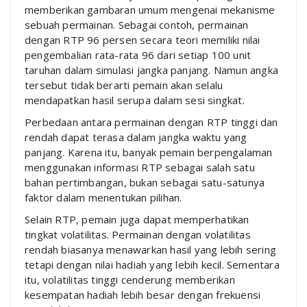
memberikan gambaran umum mengenai mekanisme
sebuah permainan. Sebagai contoh, permainan
dengan RTP 96 persen secara teori memiliki nilai
pengembalian rata-rata 96 dari setiap 100 unit
taruhan dalam simulasi jangka panjang. Namun angka
tersebut tidak berarti pemain akan selalu
mendapatkan hasil serupa dalam sesi singkat.
Perbedaan antara permainan dengan RTP tinggi dan
rendah dapat terasa dalam jangka waktu yang
panjang. Karena itu, banyak pemain berpengalaman
menggunakan informasi RTP sebagai salah satu
bahan pertimbangan, bukan sebagai satu-satunya
faktor dalam menentukan pilihan.
Selain RTP, pemain juga dapat memperhatikan
tingkat volatilitas. Permainan dengan volatilitas
rendah biasanya menawarkan hasil yang lebih sering
tetapi dengan nilai hadiah yang lebih kecil. Sementara
itu, volatilitas tinggi cenderung memberikan
kesempatan hadiah lebih besar dengan frekuensi