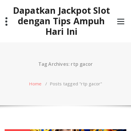
Skip
Dapatkan Jackpot Slot
to
content
dengan Tips Ampuh
Hari Ini
Tag Archives: rtp gacor
Home
/
Posts tagged "rtp gacor"