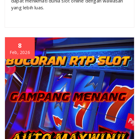
dapat menikmati dunia slot online dengan wawasan
yang lebih luas.
8
Feb, 2026