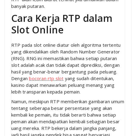
banyak putaran.
Cara Kerja RTP dalam
Slot Online
RTP pada slot online diatur oleh algoritma tertentu
yang dikendalikan oleh Random Number Generator
(RNG). RNG ini memastikan bahwa setiap putaran
slot adalah acak dan tidak dapat diprediksi, dengan
hasil yang benar-benar bergantung pada peluang.
Dengan
bocoran rtp slot
yang sudah ditentukan,
kasino dapat menawarkan peluang menang yang
lebih transparan kepada pemain.
Namun, meskipun RTP memberikan gambaran umum
tentang seberapa besar persentase yang akan
kembali ke pemain, itu tidak berarti bahwa setiap
pemain akan mendapatkan kembali sebagian besar
uang mereka. RTP bekerja dalam jangka panjang,
jadi hasil jangka pendek bisa sangat bervariasi.