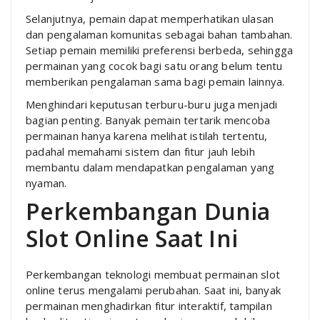
Selanjutnya, pemain dapat memperhatikan ulasan
dan pengalaman komunitas sebagai bahan tambahan.
Setiap pemain memiliki preferensi berbeda, sehingga
permainan yang cocok bagi satu orang belum tentu
memberikan pengalaman sama bagi pemain lainnya.
Menghindari keputusan terburu-buru juga menjadi
bagian penting. Banyak pemain tertarik mencoba
permainan hanya karena melihat istilah tertentu,
padahal memahami sistem dan fitur jauh lebih
membantu dalam mendapatkan pengalaman yang
nyaman.
Perkembangan Dunia
Slot Online Saat Ini
Perkembangan teknologi membuat permainan slot
online terus mengalami perubahan. Saat ini, banyak
permainan menghadirkan fitur interaktif, tampilan