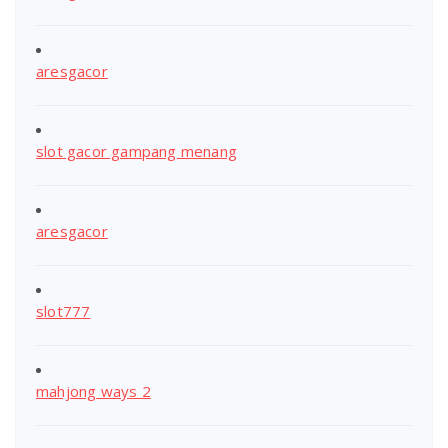
aresgacor
slot gacor gampang menang
aresgacor
slot777
mahjong ways 2