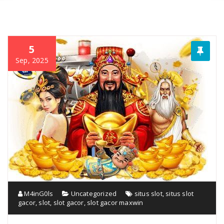
5
Sep, 2025
M4inG0ls
Uncategorized
situs slot
,
situs slot
gacor
,
slot
,
slot gacor
,
slot gacor maxwin