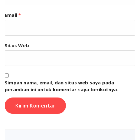
Email
*
Situs Web
Simpan nama, email, dan situs web saya pada
peramban ini untuk komentar saya berikutnya.