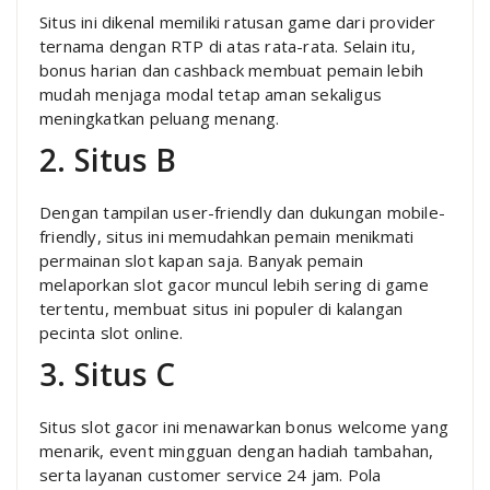
Situs ini dikenal memiliki ratusan game dari provider
ternama dengan RTP di atas rata-rata. Selain itu,
bonus harian dan cashback membuat pemain lebih
mudah menjaga modal tetap aman sekaligus
meningkatkan peluang menang.
2. Situs B
Dengan tampilan user-friendly dan dukungan mobile-
friendly, situs ini memudahkan pemain menikmati
permainan slot kapan saja. Banyak pemain
melaporkan slot gacor muncul lebih sering di game
tertentu, membuat situs ini populer di kalangan
pecinta slot online.
3. Situs C
Situs slot gacor ini menawarkan bonus welcome yang
menarik, event mingguan dengan hadiah tambahan,
serta layanan customer service 24 jam. Pola