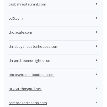
casbahrestaurant.com
ccl5.com
cholacafe.com
chrisbuyshoustonhouses.com
chronicboomdelights.com
cincosentidosboutique.com
citycarehospital.net
comorezarrosario.com