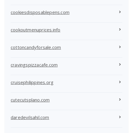
cookiesdisposablepens.com
cookoutmenuprices.info
cottoncandyforsale.com
cravingspizzacafe.com
cruisephilippines.org
cutecutsplano.com
daredevilsahil.com