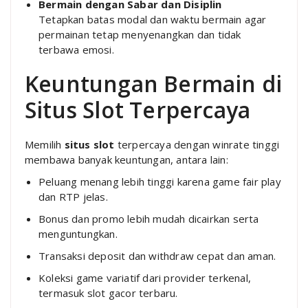
Bermain dengan Sabar dan Disiplin
Tetapkan batas modal dan waktu bermain agar
permainan tetap menyenangkan dan tidak
terbawa emosi.
Keuntungan Bermain di
Situs Slot Terpercaya
Memilih
situs slot
terpercaya dengan winrate tinggi
membawa banyak keuntungan, antara lain:
Peluang menang lebih tinggi karena game fair play
dan RTP jelas.
Bonus dan promo lebih mudah dicairkan serta
menguntungkan.
Transaksi deposit dan withdraw cepat dan aman.
Koleksi game variatif dari provider terkenal,
termasuk slot gacor terbaru.