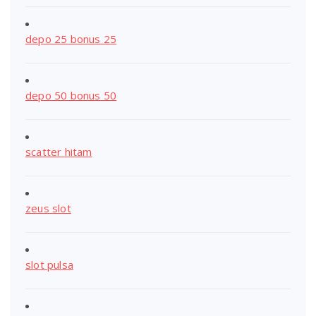
depo 25 bonus 25
depo 50 bonus 50
scatter hitam
zeus slot
slot pulsa