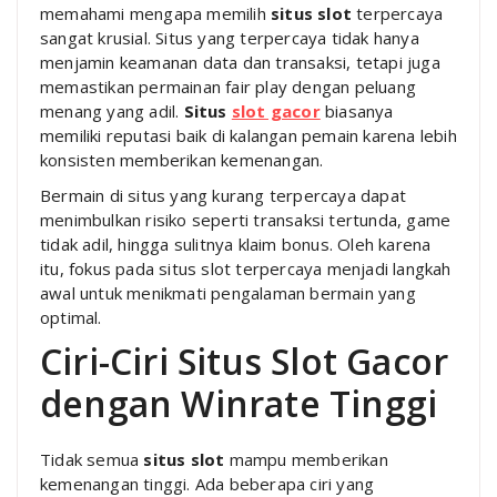
memahami mengapa memilih
situs slot
terpercaya
sangat krusial. Situs yang terpercaya tidak hanya
menjamin keamanan data dan transaksi, tetapi juga
memastikan permainan fair play dengan peluang
menang yang adil.
Situs
slot gacor
biasanya
memiliki reputasi baik di kalangan pemain karena lebih
konsisten memberikan kemenangan.
Bermain di situs yang kurang terpercaya dapat
menimbulkan risiko seperti transaksi tertunda, game
tidak adil, hingga sulitnya klaim bonus. Oleh karena
itu, fokus pada situs slot terpercaya menjadi langkah
awal untuk menikmati pengalaman bermain yang
optimal.
Ciri-Ciri Situs Slot Gacor
dengan Winrate Tinggi
Tidak semua
situs slot
mampu memberikan
kemenangan tinggi. Ada beberapa ciri yang