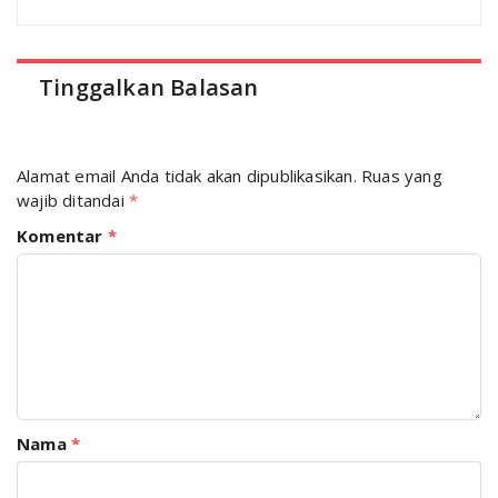
Tinggalkan Balasan
Alamat email Anda tidak akan dipublikasikan.
Ruas yang
wajib ditandai
*
Komentar
*
Nama
*