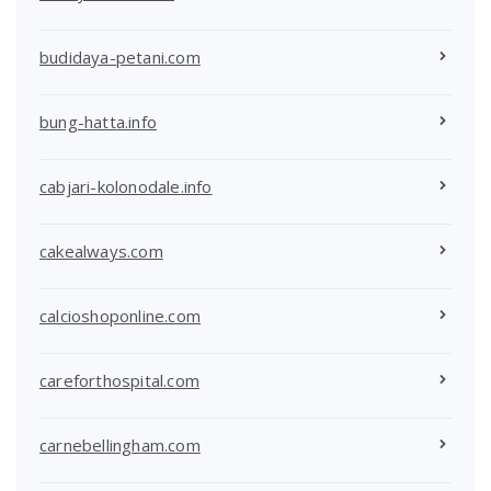
budidaya-petani.com
bung-hatta.info
cabjari-kolonodale.info
cakealways.com
calcioshoponline.com
careforthospital.com
carnebellingham.com