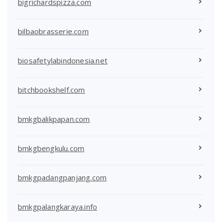
bigrichardspizza.com
bilbaobrasserie.com
biosafetylabindonesia.net
bitchbookshelf.com
bmkgbalikpapan.com
bmkgbengkulu.com
bmkgpadangpanjang.com
bmkgpalangkaraya.info