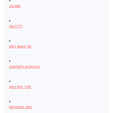
slot88
slot777
slot depo 5k
starlight princess
slot bet 100
olympus slot