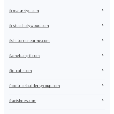
firmaturkiye.com
firstucchollywood.com
fishstoresnearme.com
flamebargrill.com
flip-cafe.com
foodtruckbuildersgroup.com
franishoes.com