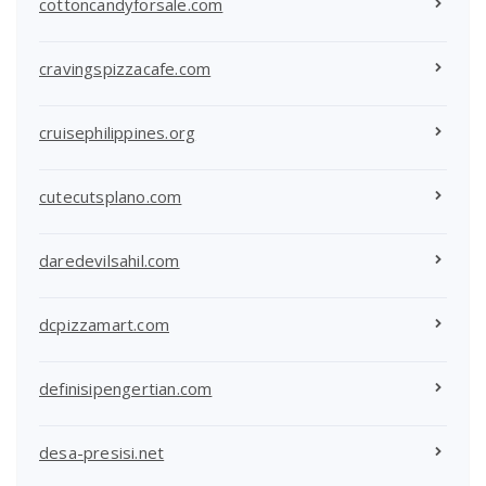
cottoncandyforsale.com
cravingspizzacafe.com
cruisephilippines.org
cutecutsplano.com
daredevilsahil.com
dcpizzamart.com
definisipengertian.com
desa-presisi.net