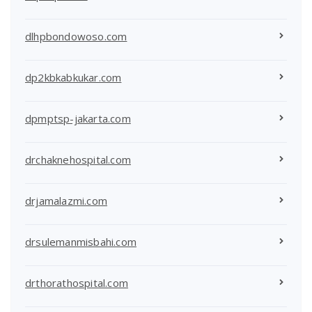
dlhpbondowoso.com
dp2kbkabkukar.com
dpmptsp-jakarta.com
drchaknehospital.com
drjamalazmi.com
drsulemanmisbahi.com
drthorathospital.com