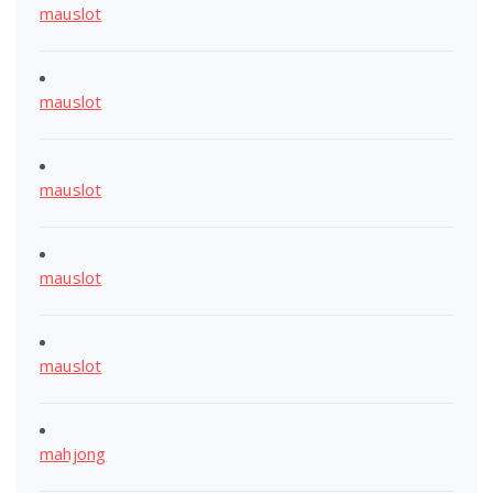
mauslot
mauslot
mauslot
mauslot
mauslot
mahjong