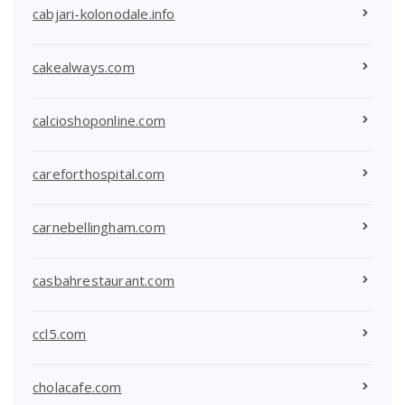
cabjari-kolonodale.info
cakealways.com
calcioshoponline.com
careforthospital.com
carnebellingham.com
casbahrestaurant.com
ccl5.com
cholacafe.com