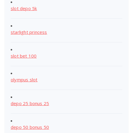
slot depo 5k
starlight princess
slot bet 100
olympus slot
depo 25 bonus 25
depo 50 bonus 50