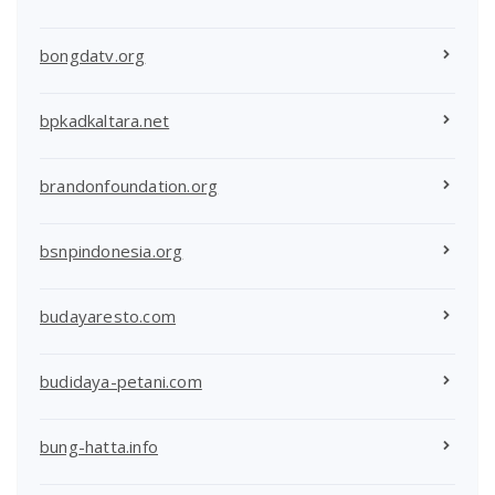
bongdatv.org
bpkadkaltara.net
brandonfoundation.org
bsnpindonesia.org
budayaresto.com
budidaya-petani.com
bung-hatta.info