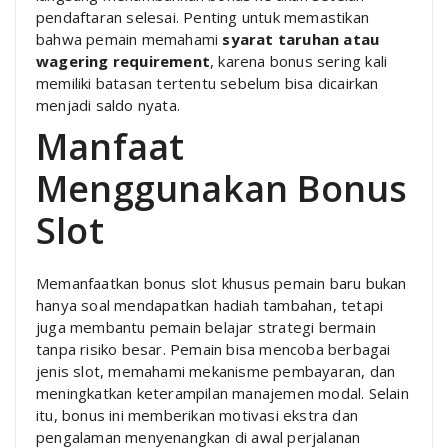
pendaftaran selesai. Penting untuk memastikan
bahwa pemain memahami
syarat taruhan atau
wagering requirement
, karena bonus sering kali
memiliki batasan tertentu sebelum bisa dicairkan
menjadi saldo nyata.
Manfaat
Menggunakan Bonus
Slot
Memanfaatkan bonus slot khusus pemain baru bukan
hanya soal mendapatkan hadiah tambahan, tetapi
juga membantu pemain belajar strategi bermain
tanpa risiko besar. Pemain bisa mencoba berbagai
jenis slot, memahami mekanisme pembayaran, dan
meningkatkan keterampilan manajemen modal. Selain
itu, bonus ini memberikan motivasi ekstra dan
pengalaman menyenangkan di awal perjalanan