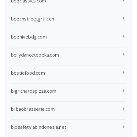
bbqclassics.com
beechstreetgrill.com
beehivebdg.com
bellydancetopeka.com
bestiefood.com
bigrichardspizza.com
bilbaobrasserie.com
biosafetylabindonesia.net