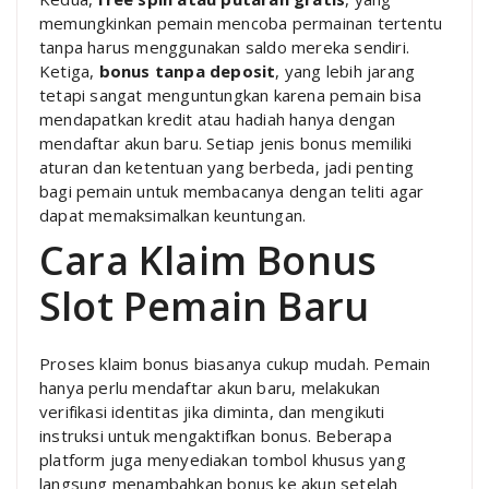
memungkinkan pemain mencoba permainan tertentu
tanpa harus menggunakan saldo mereka sendiri.
Ketiga,
bonus tanpa deposit
, yang lebih jarang
tetapi sangat menguntungkan karena pemain bisa
mendapatkan kredit atau hadiah hanya dengan
mendaftar akun baru. Setiap jenis bonus memiliki
aturan dan ketentuan yang berbeda, jadi penting
bagi pemain untuk membacanya dengan teliti agar
dapat memaksimalkan keuntungan.
Cara Klaim Bonus
Slot Pemain Baru
Proses klaim bonus biasanya cukup mudah. Pemain
hanya perlu mendaftar akun baru, melakukan
verifikasi identitas jika diminta, dan mengikuti
instruksi untuk mengaktifkan bonus. Beberapa
platform juga menyediakan tombol khusus yang
langsung menambahkan bonus ke akun setelah