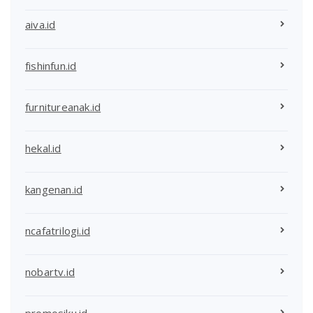
aiva.id
fishinfun.id
furnitureanak.id
hekal.id
kangenan.id
ncafatrilogi.id
nobartv.id
promosiku.id