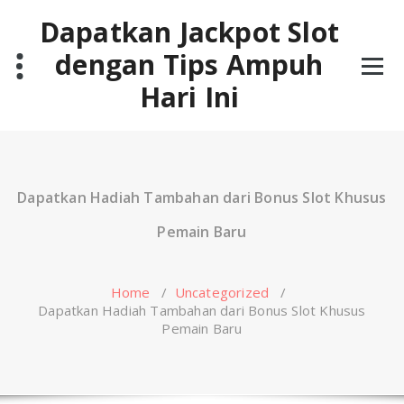
Skip
Dapatkan Jackpot Slot
to
content
dengan Tips Ampuh
Hari Ini
Dapatkan Hadiah Tambahan dari Bonus Slot Khusus
Pemain Baru
Home
/
Uncategorized
/
Dapatkan Hadiah Tambahan dari Bonus Slot Khusus
Pemain Baru