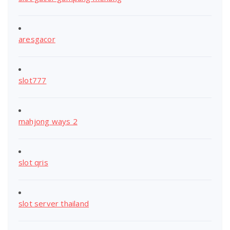
aresgacor
slot777
mahjong ways 2
slot qris
slot server thailand