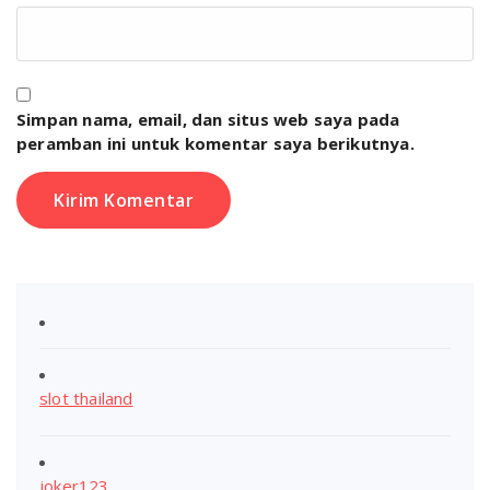
Simpan nama, email, dan situs web saya pada
peramban ini untuk komentar saya berikutnya.
slot thailand
joker123