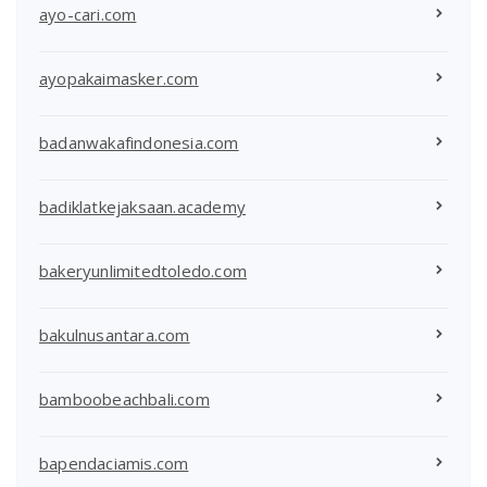
ayo-cari.com
ayopakaimasker.com
badanwakafindonesia.com
badiklatkejaksaan.academy
bakeryunlimitedtoledo.com
bakulnusantara.com
bamboobeachbali.com
bapendaciamis.com