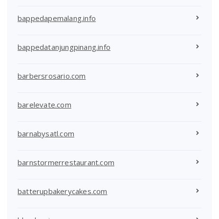
bappedapemalang.info
bappedatanjungpinang.info
barbersrosario.com
barelevate.com
barnabysatl.com
barnstormerrestaurant.com
batterupbakerycakes.com