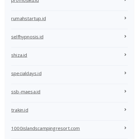
rumahstartup.id
selfhypnosis.id
shiza.id
specialdays.id
ssb-maesa.id
trakin.id
1000islandscampingresort.com