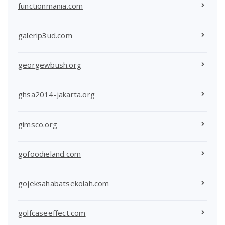
functionmania.com
galerip3ud.com
georgewbush.org
ghsa2014-jakarta.org
gimsco.org
gofoodieland.com
gojeksahabatsekolah.com
golfcaseeffect.com