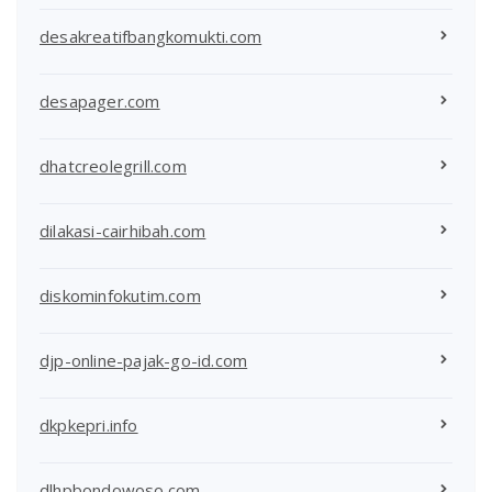
desakreatifbangkomukti.com
desapager.com
dhatcreolegrill.com
dilakasi-cairhibah.com
diskominfokutim.com
djp-online-pajak-go-id.com
dkpkepri.info
dlhpbondowoso.com