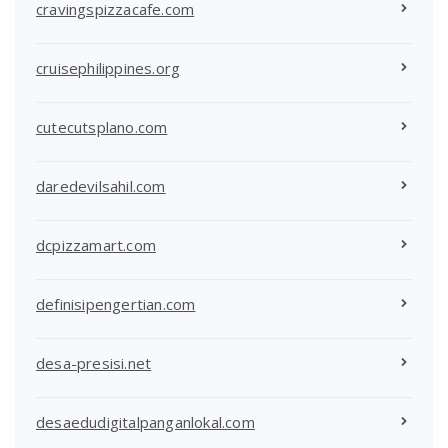
cravingspizzacafe.com
cruisephilippines.org
cutecutsplano.com
daredevilsahil.com
dcpizzamart.com
definisipengertian.com
desa-presisi.net
desaedudigitalpanganlokal.com