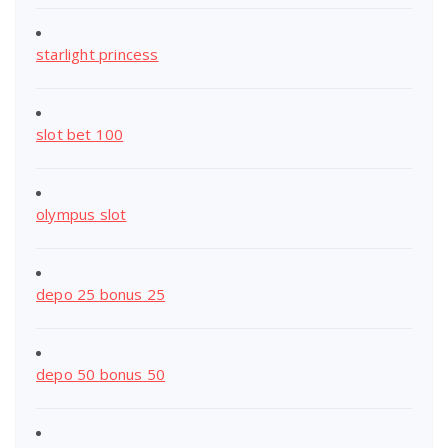
starlight princess
slot bet 100
olympus slot
depo 25 bonus 25
depo 50 bonus 50