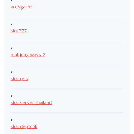
aresgacor
slot777
mahjong ways 2
slot qris
slot server thailand
slot depo 5k