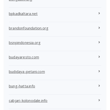
bpkadkaltara.net
brandonfoundation.org
bsnpindonesia.org
budayaresto.com
budidaya-petani.com
bung-hatta.info
cabjari-kolonodale.info