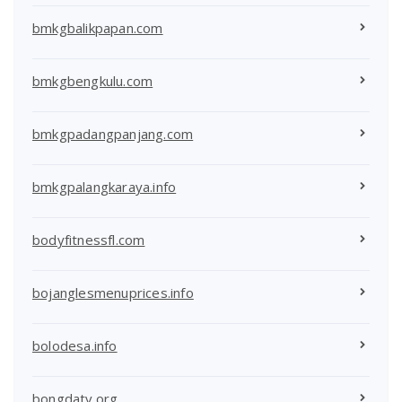
bmkgbalikpapan.com
bmkgbengkulu.com
bmkgpadangpanjang.com
bmkgpalangkaraya.info
bodyfitnessfl.com
bojanglesmenuprices.info
bolodesa.info
bongdatv.org