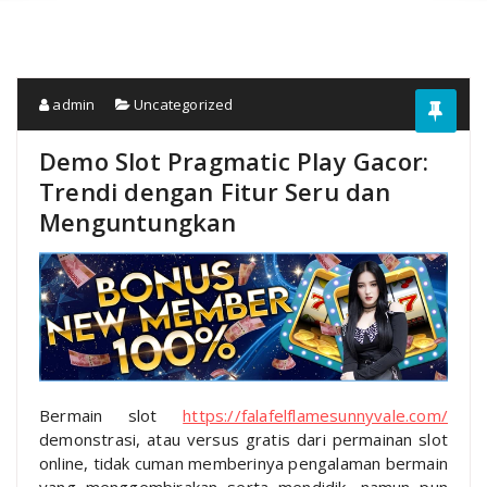
admin
Uncategorized
Demo Slot Pragmatic Play Gacor:
Trendi dengan Fitur Seru dan
Menguntungkan
Bermain slot
https://falafelflamesunnyvale.com/
demonstrasi, atau versus gratis dari permainan slot
online, tidak cuman memberinya pengalaman bermain