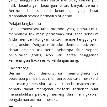
yang menggembirakan serta mendidik, namun pun
miliki keuntungan keuangan untuk banyak pemain.
Berikut adalah sejumlah keuntungan yang dapat
didapatkan secara bermain slot demo.
Pelajari langkah main
Slot demonstrasi ialah metode yang prima untuk
mendalami trik main permainan slot saat sebelum
Anda memperhitungkan untuk mempertanggungkan
uang orisinil. Dengan main slot demonstrasi, Anda
dapat pelajari trik kerja beberapa fitur seperti
perputaran gratis, ikon liar, serta pengganda
kemenangan tiada resiko kehilangan uang.
Tak strategi
Bermain slot demonstrasi memungkinkannya
beberapa pemain buat mempercepat cara mereka di
saat main games slot. Dengan coba bermacam cara,
pemain dapat mengenali metode terhebat buat
menumbuhkan peluang menang dan meningkatkan
pengalaman bermain mereka.