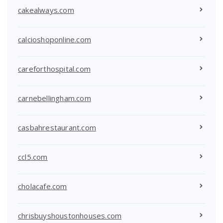
cakealways.com
calcioshoponline.com
careforthospital.com
carnebellingham.com
casbahrestaurant.com
ccl5.com
cholacafe.com
chrisbuyshoustonhouses.com