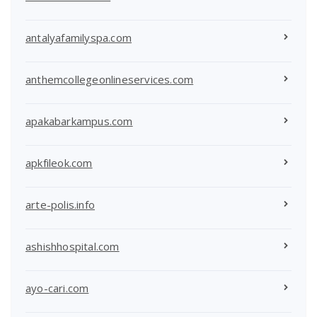
antalyafamilyspa.com
anthemcollegeonlineservices.com
apakabarkampus.com
apkfileok.com
arte-polis.info
ashishhospital.com
ayo-cari.com