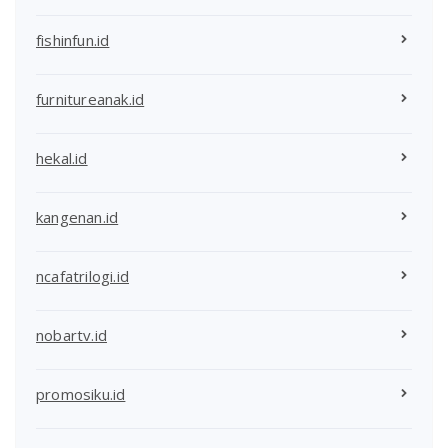
fishinfun.id
furnitureanak.id
hekal.id
kangenan.id
ncafatrilogi.id
nobartv.id
promosiku.id