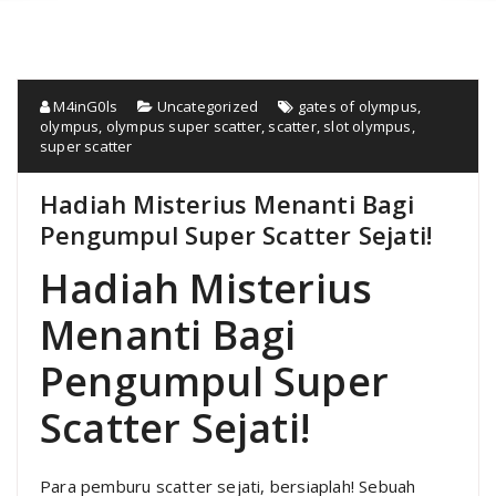
M4inG0ls
Uncategorized
gates of olympus
,
olympus
,
olympus super scatter
,
scatter
,
slot olympus
,
super scatter
Hadiah Misterius Menanti Bagi
Pengumpul Super Scatter Sejati!
Hadiah Misterius
Menanti Bagi
Pengumpul Super
Scatter Sejati!
Para pemburu scatter sejati, bersiaplah! Sebuah