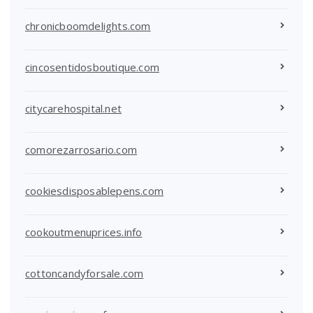
chronicboomdelights.com
cincosentidosboutique.com
citycarehospital.net
comorezarrosario.com
cookiesdisposablepens.com
cookoutmenuprices.info
cottoncandyforsale.com