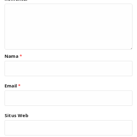
Nama
*
Email
*
Situs Web