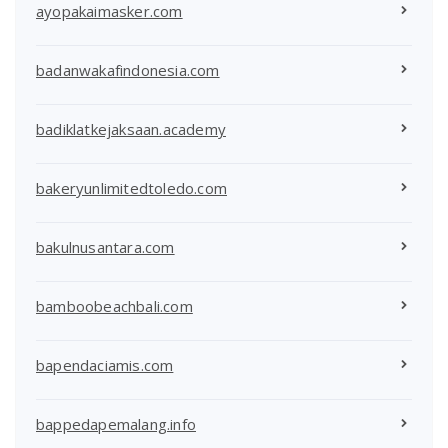
ayopakaimasker.com
badanwakafindonesia.com
badiklatkejaksaan.academy
bakeryunlimitedtoledo.com
bakulnusantara.com
bamboobeachbali.com
bapendaciamis.com
bappedapemalang.info