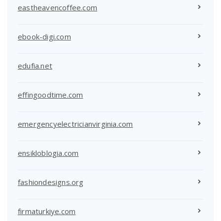
eastheavencoffee.com
ebook-digi.com
edufia.net
effingoodtime.com
emergencyelectricianvirginia.com
ensikloblogia.com
fashiondesigns.org
firmaturkiye.com