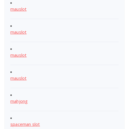
mauslot
mauslot
mauslot
mauslot
mahjong
spaceman slot