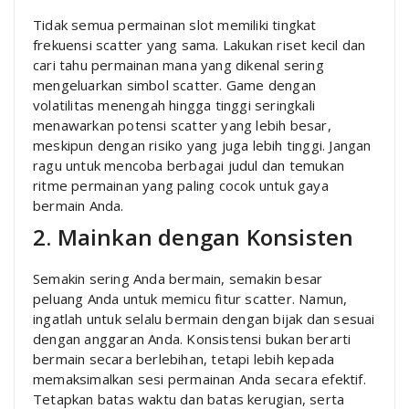
Tidak semua permainan slot memiliki tingkat
frekuensi scatter yang sama. Lakukan riset kecil dan
cari tahu permainan mana yang dikenal sering
mengeluarkan simbol scatter. Game dengan
volatilitas menengah hingga tinggi seringkali
menawarkan potensi scatter yang lebih besar,
meskipun dengan risiko yang juga lebih tinggi. Jangan
ragu untuk mencoba berbagai judul dan temukan
ritme permainan yang paling cocok untuk gaya
bermain Anda.
2. Mainkan dengan Konsisten
Semakin sering Anda bermain, semakin besar
peluang Anda untuk memicu fitur scatter. Namun,
ingatlah untuk selalu bermain dengan bijak dan sesuai
dengan anggaran Anda. Konsistensi bukan berarti
bermain secara berlebihan, tetapi lebih kepada
memaksimalkan sesi permainan Anda secara efektif.
Tetapkan batas waktu dan batas kerugian, serta