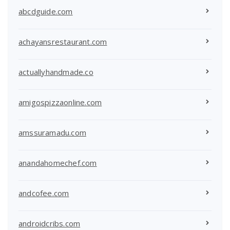
abcdguide.com
achayansrestaurant.com
actuallyhandmade.co
amigospizzaonline.com
amssuramadu.com
anandahomechef.com
andcofee.com
androidcribs.com