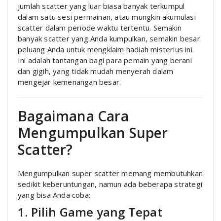
jumlah scatter yang luar biasa banyak terkumpul
dalam satu sesi permainan, atau mungkin akumulasi
scatter dalam periode waktu tertentu. Semakin
banyak scatter yang Anda kumpulkan, semakin besar
peluang Anda untuk mengklaim hadiah misterius ini.
Ini adalah tantangan bagi para pemain yang berani
dan gigih, yang tidak mudah menyerah dalam
mengejar kemenangan besar.
Bagaimana Cara
Mengumpulkan Super
Scatter?
Mengumpulkan super scatter memang membutuhkan
sedikit keberuntungan, namun ada beberapa strategi
yang bisa Anda coba:
1. Pilih Game yang Tepat