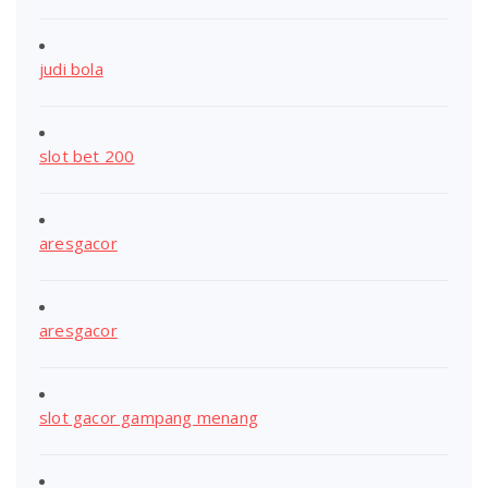
judi bola
slot bet 200
aresgacor
aresgacor
slot gacor gampang menang