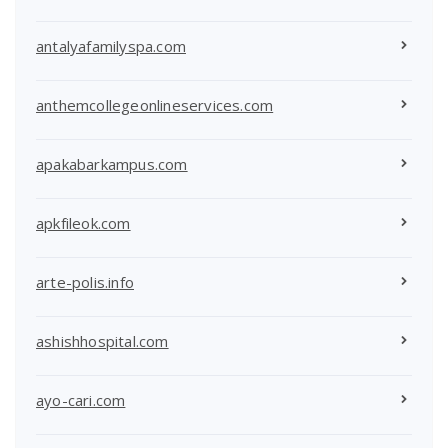
antalyafamilyspa.com
anthemcollegeonlineservices.com
apakabarkampus.com
apkfileok.com
arte-polis.info
ashishhospital.com
ayo-cari.com