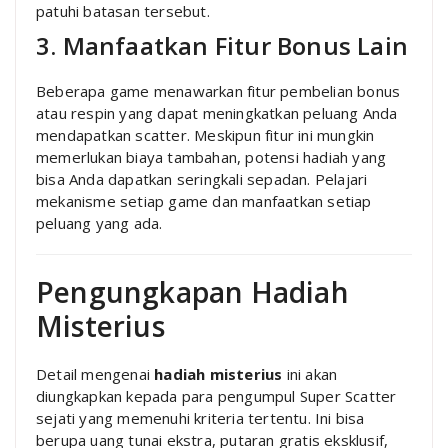
patuhi batasan tersebut.
3. Manfaatkan Fitur Bonus Lain
Beberapa game menawarkan fitur pembelian bonus
atau respin yang dapat meningkatkan peluang Anda
mendapatkan scatter. Meskipun fitur ini mungkin
memerlukan biaya tambahan, potensi hadiah yang
bisa Anda dapatkan seringkali sepadan. Pelajari
mekanisme setiap game dan manfaatkan setiap
peluang yang ada.
Pengungkapan Hadiah
Misterius
Detail mengenai
hadiah misterius
ini akan
diungkapkan kepada para pengumpul Super Scatter
sejati yang memenuhi kriteria tertentu. Ini bisa
berupa uang tunai ekstra, putaran gratis eksklusif,