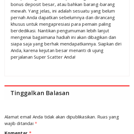
bonus deposit besar, atau bahkan barang-barang
mewah. Yang jelas, ini adalah sesuatu yang belum
pernah Anda dapatkan sebelumnya dan dirancang
khusus untuk mengapresiasi para pemain paling
berdedikasi. Nantikan pengumuman lebih lanjut
mengenai bagaimana hadiah ini akan dibagikan dan
siapa saja yang berhak mendapatkannya. Siapkan diri
Anda, karena kejutan besar menanti di ujung
perjalanan Super Scatter Anda!
Tinggalkan Balasan
Alamat email Anda tidak akan dipublikasikan.
Ruas yang
wajib ditandai
*
Komentar
*