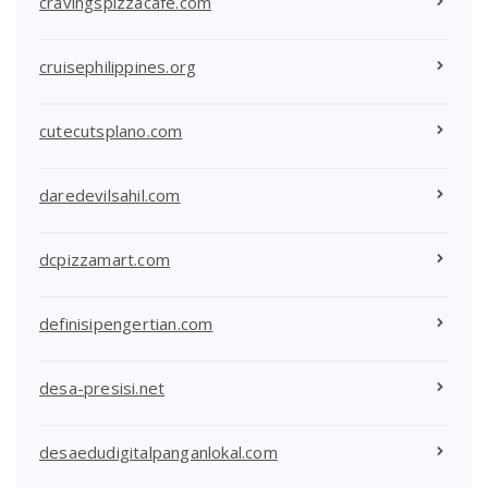
cravingspizzacafe.com
cruisephilippines.org
cutecutsplano.com
daredevilsahil.com
dcpizzamart.com
definisipengertian.com
desa-presisi.net
desaedudigitalpanganlokal.com