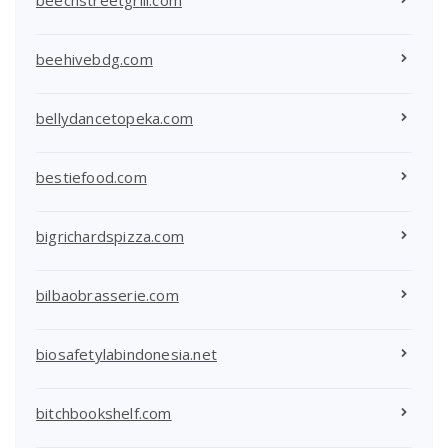
beehivebdg.com
bellydancetopeka.com
bestiefood.com
bigrichardspizza.com
bilbaobrasserie.com
biosafetylabindonesia.net
bitchbookshelf.com