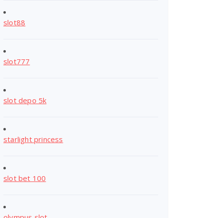
slot88
slot777
slot depo 5k
starlight princess
slot bet 100
olympus slot