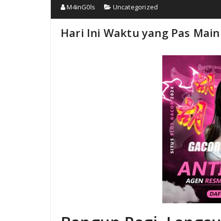
M4inG0ls
Uncategorized
Hari Ini Waktu yang Pas Mai