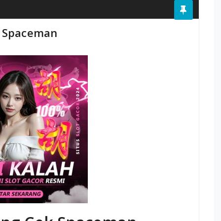
n Spaceman