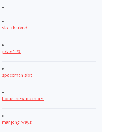
slot thailand
joker123
spaceman slot
bonus new member
mahjong ways