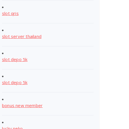
slot qris
slot server thailand
slot depo 5k
slot depo 5k
bonus new member
lucky neko