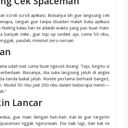
ung Cek Spaceman
n scroll-scroll aplikasi. Biasanya sih gue langsung cek
 kenapa, tangan gue tanpa disadari malah buka aplikasi
 feeling kalau hari ini adalah waktu yang pas buat main.
banyak mikir, gue top up sedikit aja, cuma 50 ribu,
 enggak, yaudah, minimal seru-seruan.
kan
na udah niat cuma buat ngecek doang. Tapi, begitu si
rbedaan. Biasanya, dia suka langsung jatuh di angka
 tanda-tanda bakal jatuh. Ronde pertama berhasil banget,
. Modal 50 ribu jadi 200 ribu dalam beberapa menit—
ih.”
in Lancar
ua, gue main dengan hati-hati. Kali ini gue targetin
paceman nggak ngecewain. Dia naik lagi, dan kali ini