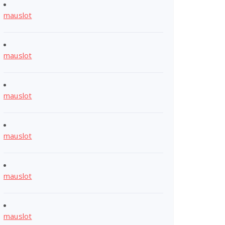
mauslot
mauslot
mauslot
mauslot
mauslot
mauslot