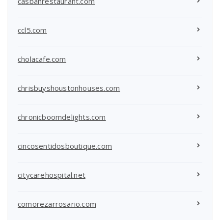
casbahrestaurant.com
ccl5.com
cholacafe.com
chrisbuyshoustonhouses.com
chronicboomdelights.com
cincosentidosboutique.com
citycarehospital.net
comorezarrosario.com