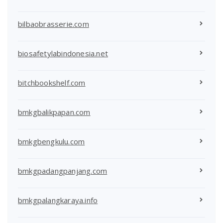
bilbaobrasserie.com
biosafetylabindonesia.net
bitchbookshelf.com
bmkgbalikpapan.com
bmkgbengkulu.com
bmkgpadangpanjang.com
bmkgpalangkaraya.info