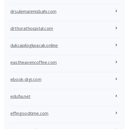
drsulemanmisbahi.com
drthorathospital.com
dukcapilpgkpacak.online
eastheavencoffee.com
ebook-digi.com
edufia.net
effingoodtime.com