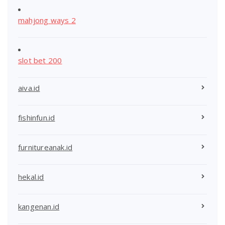
mahjong ways 2
slot bet 200
aiva.id
fishinfun.id
furnitureanak.id
hekal.id
kangenan.id