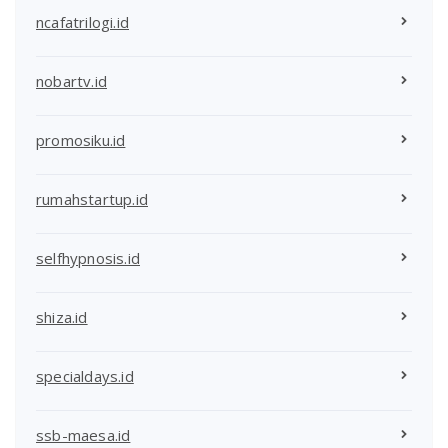
ncafatrilogi.id
nobartv.id
promosiku.id
rumahstartup.id
selfhypnosis.id
shiza.id
specialdays.id
ssb-maesa.id