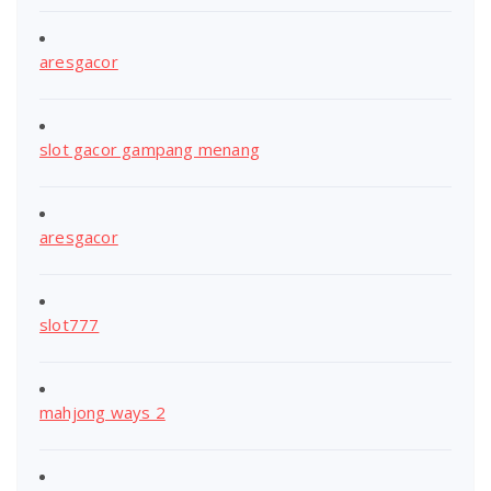
aresgacor
slot gacor gampang menang
aresgacor
slot777
mahjong ways 2