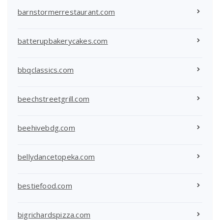
barnstormerrestaurant.com
batterupbakerycakes.com
bbqclassics.com
beechstreetgrill.com
beehivebdg.com
bellydancetopeka.com
bestiefood.com
bigrichardspizza.com