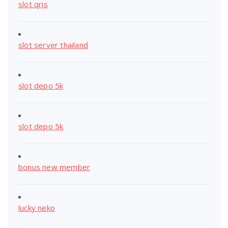
slot qris
slot server thailand
slot depo 5k
slot depo 5k
bonus new member
lucky neko