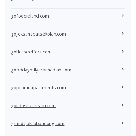
gofoodieland.com
gojeksahabatsekolah.com
golfcaseeffect.com
gooddaymilyaranhadiah.com
gopromoapartments.com
gordosicecream.com
grandtjokrobandung.com