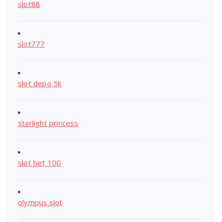
slot88
slot777
slot depo 5k
starlight princess
slot bet 100
olympus slot