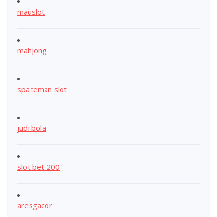
mauslot
mahjong
spaceman slot
judi bola
slot bet 200
aresgacor