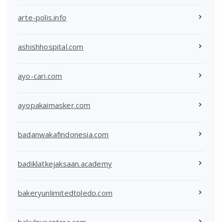
arte-polis.info
ashishhospital.com
ayo-cari.com
ayopakaimasker.com
badanwakafindonesia.com
badiklatkejaksaan.academy
bakeryunlimitedtoledo.com
bakulnusantara.com