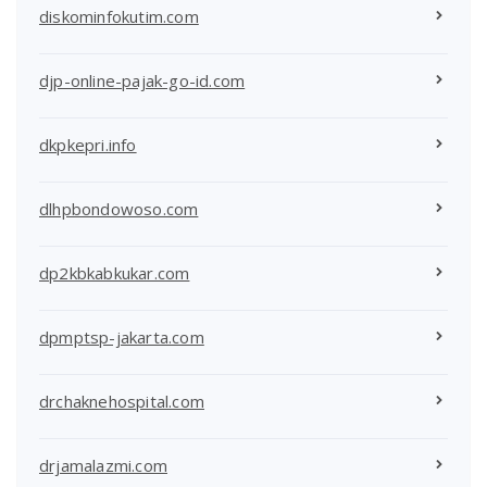
diskominfokutim.com
djp-online-pajak-go-id.com
dkpkepri.info
dlhpbondowoso.com
dp2kbkabkukar.com
dpmptsp-jakarta.com
drchaknehospital.com
drjamalazmi.com