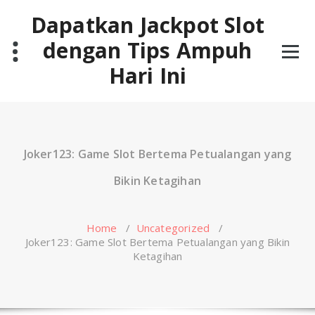
Skip
Dapatkan Jackpot Slot
to
content
dengan Tips Ampuh
Hari Ini
Joker123: Game Slot Bertema Petualangan yang
Bikin Ketagihan
Home
/
Uncategorized
/
Joker123: Game Slot Bertema Petualangan yang Bikin
Ketagihan