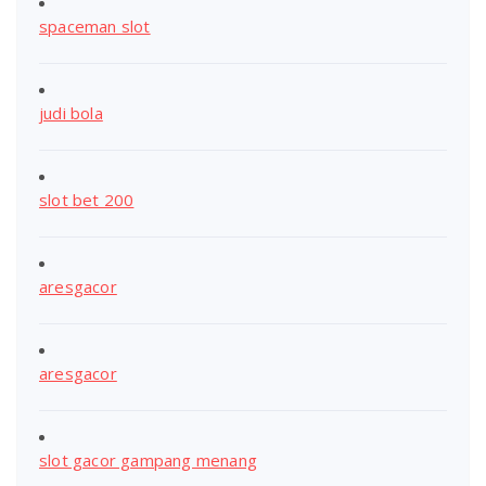
spaceman slot
judi bola
slot bet 200
aresgacor
aresgacor
slot gacor gampang menang