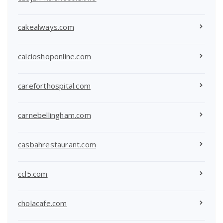
cakealways.com
calcioshoponline.com
careforthospital.com
carnebellingham.com
casbahrestaurant.com
ccl5.com
cholacafe.com