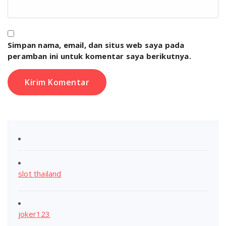
Simpan nama, email, dan situs web saya pada
peramban ini untuk komentar saya berikutnya.
slot thailand
joker123