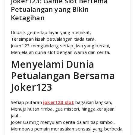
Joker123: Game Slot Bertema
Petualangan yang Bikin
Ketagihan
Di balik gemerlap layar yang memikat,
Tersimpan kisah petualangan tiada tara,
Joker123 mengundang setiap jiwa yang berani,
Menjelajah dunia slot dengan warna dan cerita.
Menyelami Dunia
Petualangan Bersama
Joker123
Setiap putaran
joker123 slot
bagaikan langkah,
Menuju hutan rimba, gua misteri, hingga kerajaan
jauh,
Joker Gaming menyulam cerita dalam tiap simbol,
Membawa pemain merasakan sensasi yang berbeda.