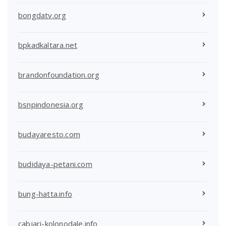
bongdatv.org
bpkadkaltara.net
brandonfoundation.org
bsnpindonesia.org
budayaresto.com
budidaya-petani.com
bung-hatta.info
cabjari-kolonodale.info