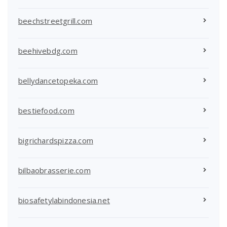
beechstreetgrill.com
beehivebdg.com
bellydancetopeka.com
bestiefood.com
bigrichardspizza.com
bilbaobrasserie.com
biosafetylabindonesia.net