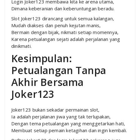
Login Joker123 membawa kita ke arena utama,
Dimana keberanian dan keberuntungan beradu.
Slot Joker123 dirancang untuk semua kalangan,
Mudah diakses dan penuh kejutan manis,
Bermain dengan bijak, nikmati setiap momennya,
Karena petualangan sejati adalah perjalanan yang
dinikmati.
Kesimpulan:
Petualangan Tanpa
Akhir Bersama
Joker123
Joker123 bukan sekadar permainan slot,
Ia adalah perjalanan jiwa yang tak terlupakan,
Dengan tema petualangan yang menggetarkan hati,
Membuat setiap pemain ketagihan dan ingin kembali.