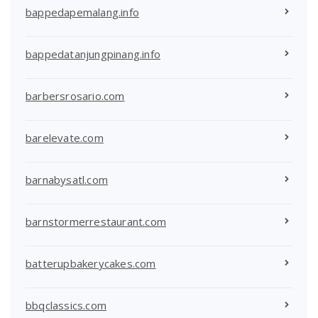
bappedapemalang.info
bappedatanjungpinang.info
barbersrosario.com
barelevate.com
barnabysatl.com
barnstormerrestaurant.com
batterupbakerycakes.com
bbqclassics.com