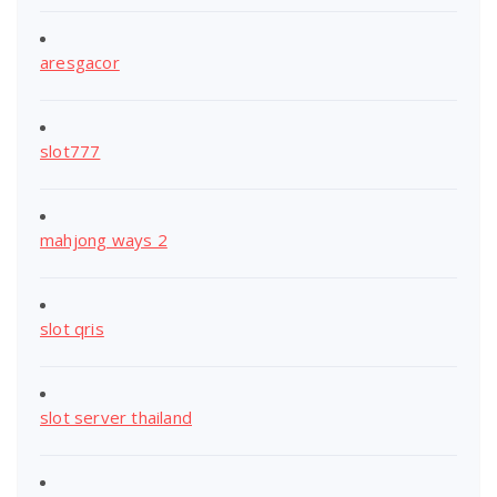
aresgacor
slot777
mahjong ways 2
slot qris
slot server thailand