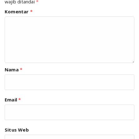
wajib ditandai
*
Komentar
*
Nama
*
Email
*
Situs Web