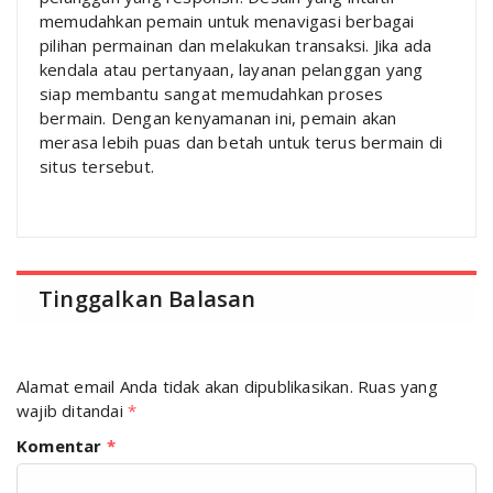
memudahkan pemain untuk menavigasi berbagai
pilihan permainan dan melakukan transaksi. Jika ada
kendala atau pertanyaan, layanan pelanggan yang
siap membantu sangat memudahkan proses
bermain. Dengan kenyamanan ini, pemain akan
merasa lebih puas dan betah untuk terus bermain di
situs tersebut.
Tinggalkan Balasan
Alamat email Anda tidak akan dipublikasikan.
Ruas yang
wajib ditandai
*
Komentar
*