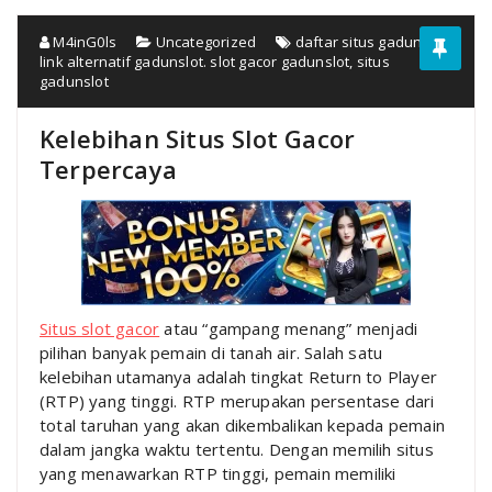
M4inG0ls
Uncategorized
daftar situs gadunslot
,
link alternatif gadunslot. slot gacor gadunslot
,
situs
gadunslot
Kelebihan Situs Slot Gacor
Terpercaya
Situs slot gacor
atau “gampang menang” menjadi
pilihan banyak pemain di tanah air. Salah satu
kelebihan utamanya adalah tingkat Return to Player
(RTP) yang tinggi. RTP merupakan persentase dari
total taruhan yang akan dikembalikan kepada pemain
dalam jangka waktu tertentu. Dengan memilih situs
yang menawarkan RTP tinggi, pemain memiliki