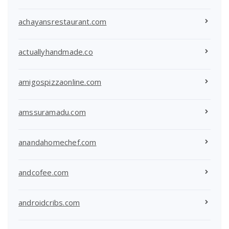
achayansrestaurant.com
actuallyhandmade.co
amigospizzaonline.com
amssuramadu.com
anandahomechef.com
andcofee.com
androidcribs.com