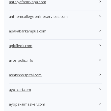
antalyafamilyspa.com
anthemcollegeonlineservices.com
apakabarkampus.com
apkfileok.com
arte-polis.info
ashishhospital.com
ayo-cari.com
ayopakaimasker.com