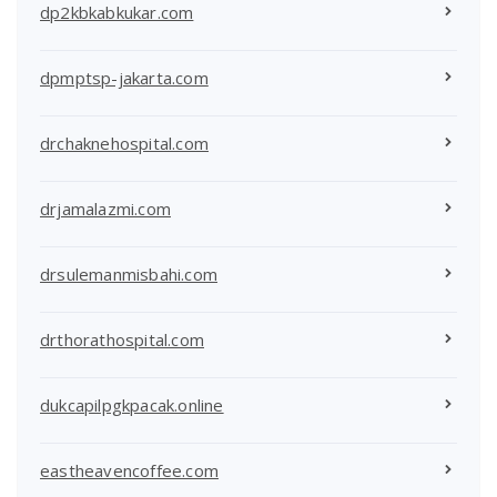
dp2kbkabkukar.com
dpmptsp-jakarta.com
drchaknehospital.com
drjamalazmi.com
drsulemanmisbahi.com
drthorathospital.com
dukcapilpgkpacak.online
eastheavencoffee.com