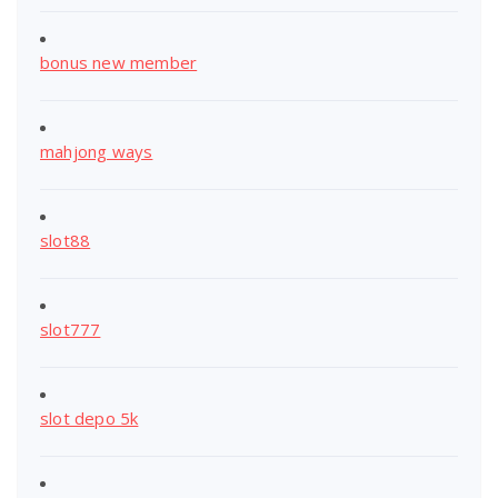
bonus new member
mahjong ways
slot88
slot777
slot depo 5k