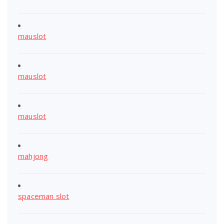
mauslot
mauslot
mauslot
mahjong
spaceman slot