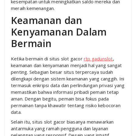
kesempatan untuk meningkatkan saldo mereka dan
meraih kemenangan.
Keamanan dan
Kenyamanan Dalam
Bermain
Ketika bermain di situs slot gacor
rtp gadunslot
,
keamanan dan kenyamanan menjadi hal yang sangat
penting. Sebagian besar situs terpercaya sudah
dilengkapi dengan sistem keamanan yang canggih. Ini
termasuk enkripsi data dan perlindungan privasi yang
memastikan bahwa informasi pribadi pemain tetap
aman. Dengan begitu, pemain bisa fokus pada
permainan tanpa khawatir tentang risiko kebocoran
data.
Selain itu, situs slot gacor biasanya menawarkan
antarmuka yang ramah pengguna dan layanan
pelanggan yang responsif. Desain yang intuitif