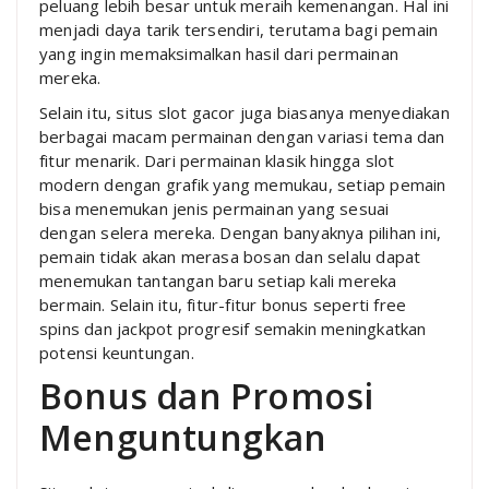
peluang lebih besar untuk meraih kemenangan. Hal ini
menjadi daya tarik tersendiri, terutama bagi pemain
yang ingin memaksimalkan hasil dari permainan
mereka.
Selain itu, situs slot gacor juga biasanya menyediakan
berbagai macam permainan dengan variasi tema dan
fitur menarik. Dari permainan klasik hingga slot
modern dengan grafik yang memukau, setiap pemain
bisa menemukan jenis permainan yang sesuai
dengan selera mereka. Dengan banyaknya pilihan ini,
pemain tidak akan merasa bosan dan selalu dapat
menemukan tantangan baru setiap kali mereka
bermain. Selain itu, fitur-fitur bonus seperti free
spins dan jackpot progresif semakin meningkatkan
potensi keuntungan.
Bonus dan Promosi
Menguntungkan