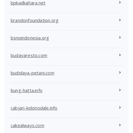
bpkadkaltara.net
brandonfoundation.org
bsnpindonesia.org
budayaresto.com
budidaya-petani.com
bung-hatta.info
cabjari-kolonodale.info
cakealways.com