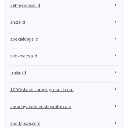
selfhypnosis.id
shiza.id
specialdays.id
ssb-maesa.id
trakin.id
1000islandscampingresort.com
aaradhyawomenshospital.com
abcdguide.com