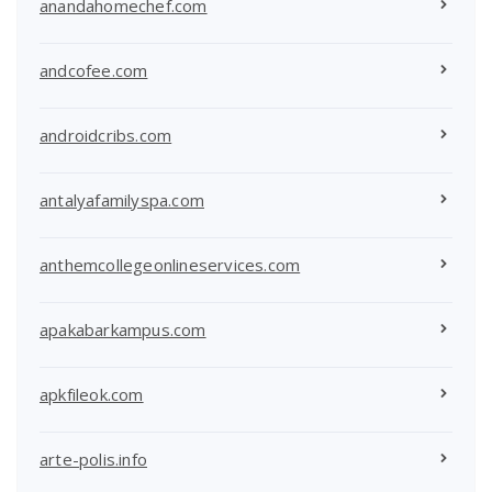
anandahomechef.com
andcofee.com
androidcribs.com
antalyafamilyspa.com
anthemcollegeonlineservices.com
apakabarkampus.com
apkfileok.com
arte-polis.info