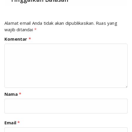
Alamat email Anda tidak akan dipublikasikan.
Ruas yang
wajib ditandai
*
Komentar
*
Nama
*
Email
*