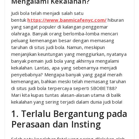
Mengalami Kekalahan?
Judi bola telah menjadi salah satu
bentuk
https://www.banmicafenyc.com/
hiburan
yang sangat populer di kalangan penggemar
olahraga. Banyak orang berlomba-lomba mencari
peluang kemenangan besar dengan memasang
taruhan di situs judi bola. Namun, meskipun
menjanjikan keuntungan yang menggiurkan, nyatanya
banyak pemain judi bola yang akhirnya mengalami
kekalahan. Lantas, apa yang sebenarnya menjadi
penyebabnya? Mengapa banyak yang gagal meraih
kemenangan, bahkan meski telah memasang taruhan
di situs judi bola terpercaya seperti SBOBET88?
Mari kita kupas tuntas alasan-alasan utama di balik
kekalahan yang sering terjadi dalam dunia judi bola!
1. Terlalu Bergantung pada
Perasaan dan Insting
Salah satu kesalahan fatal yang sering dilakukan oleh