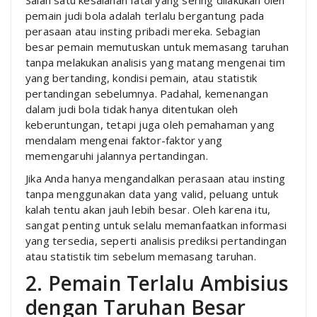
pemain judi bola adalah terlalu bergantung pada
perasaan atau insting pribadi mereka. Sebagian
besar pemain memutuskan untuk memasang taruhan
tanpa melakukan analisis yang matang mengenai tim
yang bertanding, kondisi pemain, atau statistik
pertandingan sebelumnya. Padahal, kemenangan
dalam judi bola tidak hanya ditentukan oleh
keberuntungan, tetapi juga oleh pemahaman yang
mendalam mengenai faktor-faktor yang
memengaruhi jalannya pertandingan.
Jika Anda hanya mengandalkan perasaan atau insting
tanpa menggunakan data yang valid, peluang untuk
kalah tentu akan jauh lebih besar. Oleh karena itu,
sangat penting untuk selalu memanfaatkan informasi
yang tersedia, seperti analisis prediksi pertandingan
atau statistik tim sebelum memasang taruhan.
2. Pemain Terlalu Ambisius
dengan Taruhan Besar