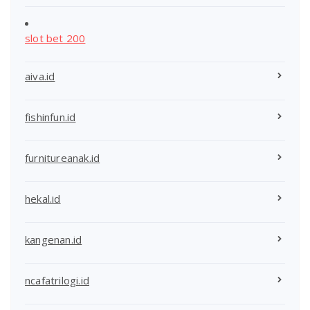
slot bet 200
aiva.id
fishinfun.id
furnitureanak.id
hekal.id
kangenan.id
ncafatrilogi.id