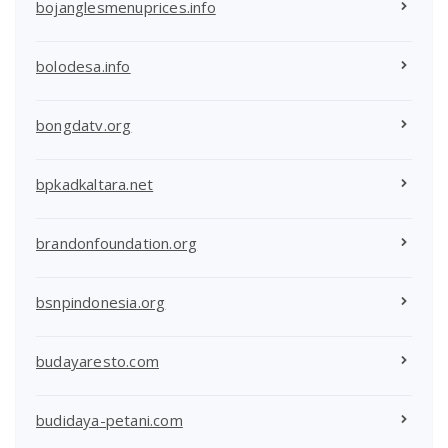
bojanglesmenuprices.info
bolodesa.info
bongdatv.org
bpkadkaltara.net
brandonfoundation.org
bsnpindonesia.org
budayaresto.com
budidaya-petani.com