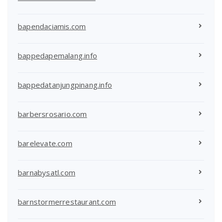
bapendaciamis.com
bappedapemalang.info
bappedatanjungpinang.info
barbersrosario.com
barelevate.com
barnabysatl.com
barnstormerrestaurant.com