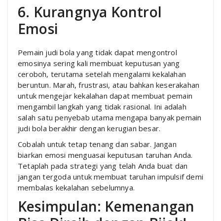
6. Kurangnya Kontrol
Emosi
Pemain judi bola yang tidak dapat mengontrol
emosinya sering kali membuat keputusan yang
ceroboh, terutama setelah mengalami kekalahan
beruntun. Marah, frustrasi, atau bahkan keserakahan
untuk mengejar kekalahan dapat membuat pemain
mengambil langkah yang tidak rasional. Ini adalah
salah satu penyebab utama mengapa banyak pemain
judi bola berakhir dengan kerugian besar.
Cobalah untuk tetap tenang dan sabar. Jangan
biarkan emosi menguasai keputusan taruhan Anda.
Tetaplah pada strategi yang telah Anda buat dan
jangan tergoda untuk membuat taruhan impulsif demi
membalas kekalahan sebelumnya.
Kesimpulan: Kemenangan