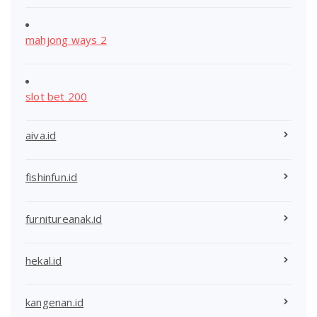
mahjong ways 2
slot bet 200
aiva.id
fishinfun.id
furnitureanak.id
hekal.id
kangenan.id