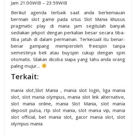
Jam 21:00WIB – 23:59WIB
Berikut agenda terbaik saat anda berkemauan
bermain slot game pada situs Slot Mania khusus
pragmatic play di mana jam segitulah banyak
sediakan jekpot dengan perkalian besar secara tiba-
tiba jatuh di dalam permainan. Terkecuali itu benar-
benar gampang memperoleh freespin tanpa
semestinya beli atau buyspin cukup dengan spin
otomatis. Silakan dicoba siapa yang tahu anda orang
paling mujur…
Terkait:
mania slot,Slot Mania , mania slot login, liga mania
slot, slot mania olympus, mania slot link alternative,
slot mania online, mania Slot Mania, slot mania
deposit pulsa, rtp slot mania, slot mania vip, mania
slot official, bet mania slot, gacor mania slot, slot
olympus mania