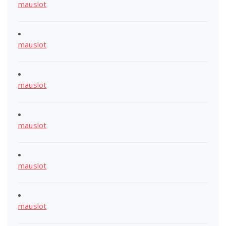
mauslot
mauslot
mauslot
mauslot
mauslot
mauslot