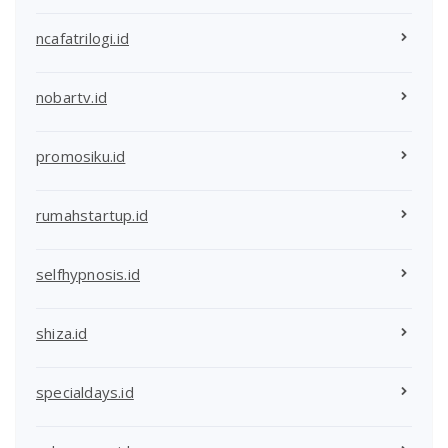
ncafatrilogi.id
nobartv.id
promosiku.id
rumahstartup.id
selfhypnosis.id
shiza.id
specialdays.id