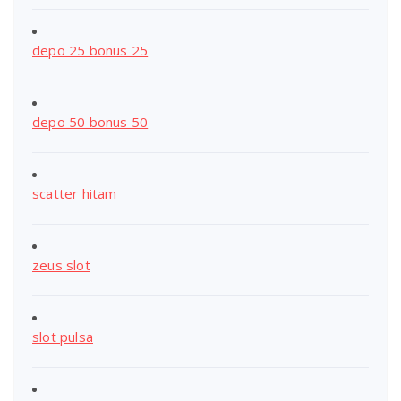
depo 25 bonus 25
depo 50 bonus 50
scatter hitam
zeus slot
slot pulsa