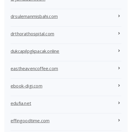
drsulemanmisbahi.com
drthorathospital.com
dukcapilpgkpacak.online
eastheavencoffee.com
ebook-digi.com
edufia.net
effingoodtime.com