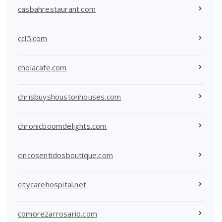
casbahrestaurant.com
ccl5.com
cholacafe.com
chrisbuyshoustonhouses.com
chronicboomdelights.com
cincosentidosboutique.com
citycarehospital.net
comorezarrosario.com