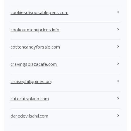
cookiesdisposablepens.com
cookoutmenuprices.info
cottoncandyforsale.com
cravingspizzacafe.com
cruisephilippines.org
cutecutsplano.com
daredevilsahil.com