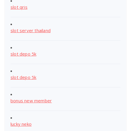
slot qris
slot server thailand
slot depo 5k
slot depo 5k
bonus new member
lucky neko