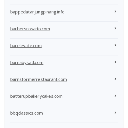
bappedatanjungpinang.info
barbersrosario.com
barelevate.com
barnabysatl.com
barnstormerrestaurant.com
batterupbakerycakes.com
bbqclassics.com