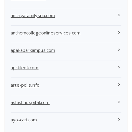
antalyafamilyspa.com
anthemcollegeonlineservices.com
apakabarkampus.com
apkfileok.com
arte-polis.info
ashishhospital.com
ayo-cari.com