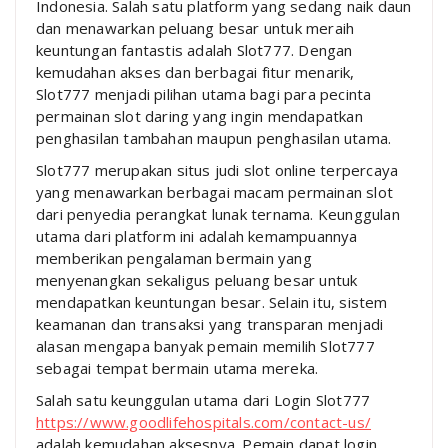
Indonesia. Salah satu platform yang sedang naik daun
dan menawarkan peluang besar untuk meraih
keuntungan fantastis adalah Slot777. Dengan
kemudahan akses dan berbagai fitur menarik,
Slot777 menjadi pilihan utama bagi para pecinta
permainan slot daring yang ingin mendapatkan
penghasilan tambahan maupun penghasilan utama.
Slot777 merupakan situs judi slot online terpercaya
yang menawarkan berbagai macam permainan slot
dari penyedia perangkat lunak ternama. Keunggulan
utama dari platform ini adalah kemampuannya
memberikan pengalaman bermain yang
menyenangkan sekaligus peluang besar untuk
mendapatkan keuntungan besar. Selain itu, sistem
keamanan dan transaksi yang transparan menjadi
alasan mengapa banyak pemain memilih Slot777
sebagai tempat bermain utama mereka.
Salah satu keunggulan utama dari Login Slot777
https://www.goodlifehospitals.com/contact-us/
adalah kemudahan aksesnya. Pemain dapat login