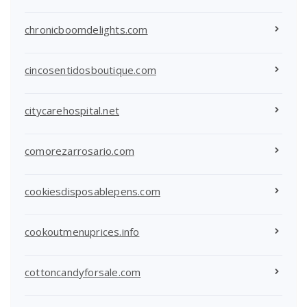
chronicboomdelights.com
cincosentidosboutique.com
citycarehospital.net
comorezarrosario.com
cookiesdisposablepens.com
cookoutmenuprices.info
cottoncandyforsale.com