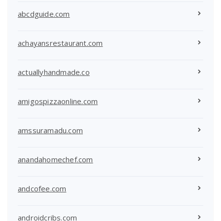
abcdguide.com
achayansrestaurant.com
actuallyhandmade.co
amigospizzaonline.com
amssuramadu.com
anandahomechef.com
andcofee.com
androidcribs.com