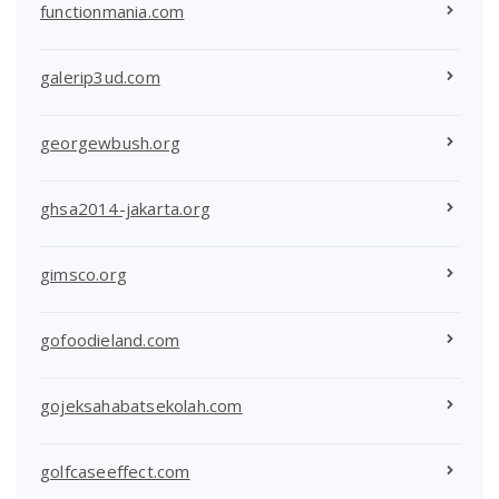
functionmania.com
galerip3ud.com
georgewbush.org
ghsa2014-jakarta.org
gimsco.org
gofoodieland.com
gojeksahabatsekolah.com
golfcaseeffect.com