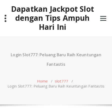
Skip
Dapatkan Jackpot Slot
to
content
dengan Tips Ampuh
Hari Ini
Login Slot777: Peluang Baru Raih Keuntungan
Fantastis
Home
/
slot777
/
Login Slot777: Peluang Baru Raih Keuntungan Fantastis