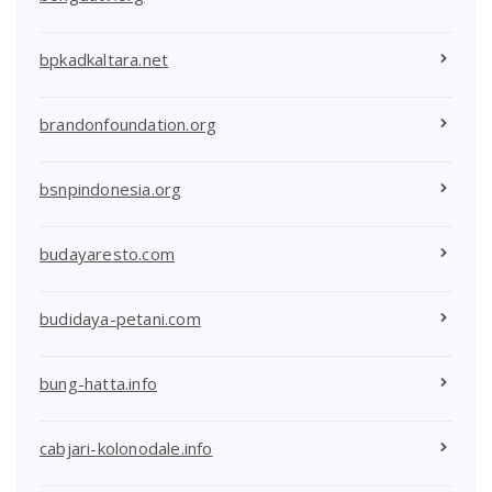
bpkadkaltara.net
brandonfoundation.org
bsnpindonesia.org
budayaresto.com
budidaya-petani.com
bung-hatta.info
cabjari-kolonodale.info