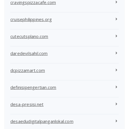
cravingspizzacafe.com
cruisephilippines.org
cutecutsplano.com
daredevilsahil.com
dcpizzamart.com
definisipengertian.com
desa-presisi.net
desaedudigitalpanganlokal.com