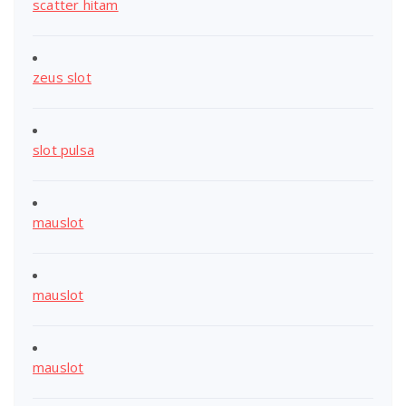
scatter hitam
zeus slot
slot pulsa
mauslot
mauslot
mauslot