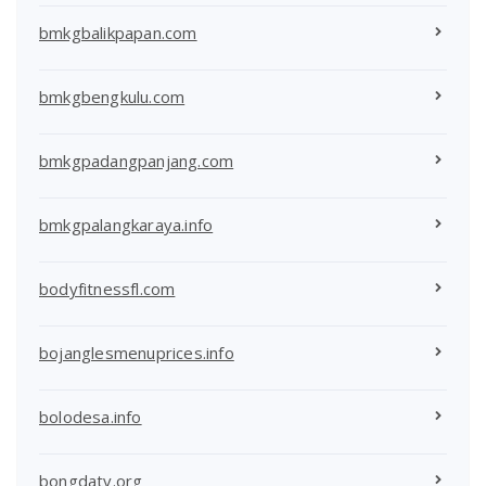
bmkgbalikpapan.com
bmkgbengkulu.com
bmkgpadangpanjang.com
bmkgpalangkaraya.info
bodyfitnessfl.com
bojanglesmenuprices.info
bolodesa.info
bongdatv.org