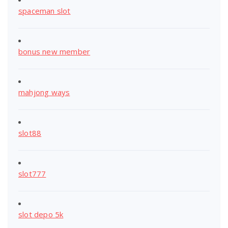
spaceman slot
bonus new member
mahjong ways
slot88
slot777
slot depo 5k