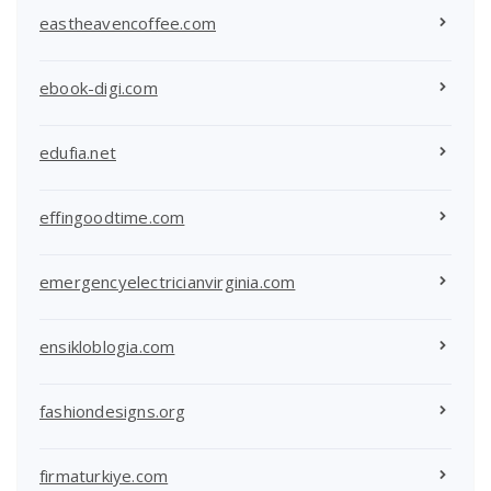
eastheavencoffee.com
ebook-digi.com
edufia.net
effingoodtime.com
emergencyelectricianvirginia.com
ensikloblogia.com
fashiondesigns.org
firmaturkiye.com