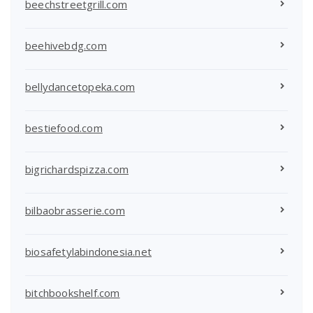
beechstreetgrill.com
beehivebdg.com
bellydancetopeka.com
bestiefood.com
bigrichardspizza.com
bilbaobrasserie.com
biosafetylabindonesia.net
bitchbookshelf.com