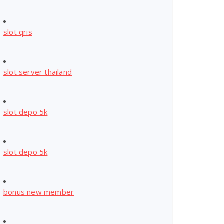
slot qris
slot server thailand
slot depo 5k
slot depo 5k
bonus new member