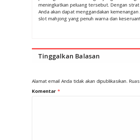
meningkatkan peluang tersebut. Dengan strateg
Anda akan dapat menggandakan kemenangan An
slot mahjong yang penuh warna dan keseruan
Tinggalkan Balasan
Alamat email Anda tidak akan dipublikasikan.
Ruas
Komentar
*