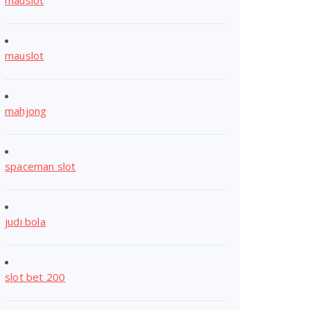
mauslot
mauslot
mahjong
spaceman slot
judi bola
slot bet 200