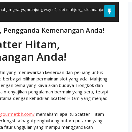
mahjong ways
,
mahjong ways 2
,
slot mahjong
,
slot mahjong
m, Pengganda Kemenangan Anda!
tter Hitam,
angan Anda!
gital yang menawarkan keseruan dan peluang untuk
 berbagai pilihan permainan slot yang ada, Mahjong
 Dengan tema yang kaya akan budaya Tiongkok dan
ya menyajikan pengalaman bermain yang seru, tetapi
utama dengan kehadiran Scatter Hitam yang menjadi
//gourmetbh.com/
memahami apa itu Scatter Hitam
berfungsi sebagai penghubung antara putaran yang
uka fitur unggulan yang mampu menggandakan