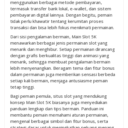
menggunakan berbagai metode pembayaran,
termasuk transfer bank lokal, e-wallet, dan sistem
pembayaran digital lainnya. Dengan begitu, pemain
tidak perlu khawatir tentang kerumitan proses
transaksi dan bisa lebih fokus menikmati permainan.
Dari sisi pengalaman bermain, Main Slot 5K
menawarkan berbagai jenis permainan slot yang
menarik dan menghibur. Setiap permainan dirancang
dengan grafis berkualitas tinggi dan animasi yang
menarik, sehingga membuat pengalaman bermain
lebih menyenangkan. Beragam tema dan fitur bonus
dalam permainan juga memberikan sensasi berbeda
setiap kali bermain, menjaga antusiasme pemain
tetap tinggi.
Bagi pemain pemula, situs slot yang mendukung
konsep Main Slot 5K biasanya juga menyediakan
panduan lengkap dan tips bermain. Panduan ini
membantu pemain memahami aturan permainan,
mengenal berbagai simbol dan fitur bonus, serta
strategi dasar untuk meningkatkan peluang menang.