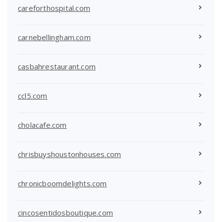
careforthospital.com
carnebellingham.com
casbahrestaurant.com
ccl5.com
cholacafe.com
chrisbuyshoustonhouses.com
chronicboomdelights.com
cincosentidosboutique.com