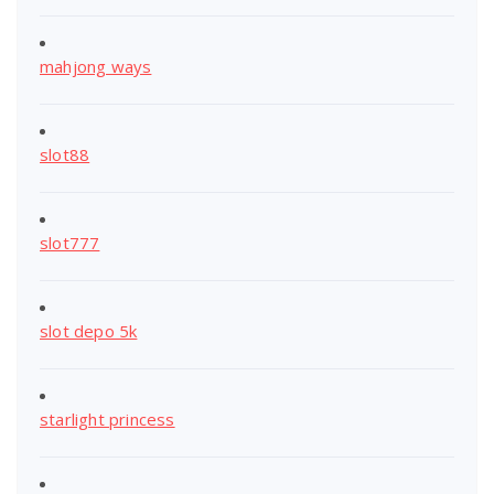
mahjong ways
slot88
slot777
slot depo 5k
starlight princess