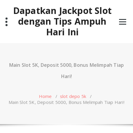
Skip
Dapatkan Jackpot Slot
to
content
dengan Tips Ampuh
Hari Ini
Main Slot 5K, Deposit 5000, Bonus Melimpah Tiap
Hari!
Home
/
slot depo 5k
/
Main Slot 5K, Deposit 5000, Bonus Melimpah Tiap Hari!