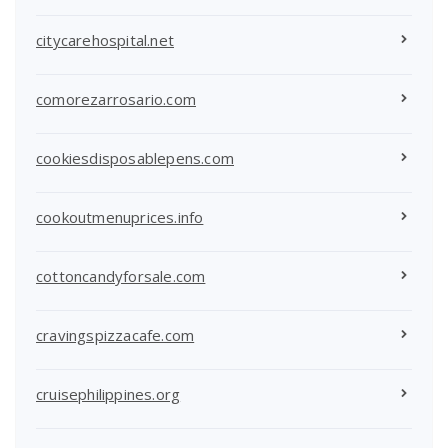
citycarehospital.net
comorezarrosario.com
cookiesdisposablepens.com
cookoutmenuprices.info
cottoncandyforsale.com
cravingspizzacafe.com
cruisephilippines.org