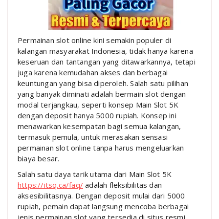
Permainan slot online kini semakin populer di
kalangan masyarakat Indonesia, tidak hanya karena
keseruan dan tantangan yang ditawarkannya, tetapi
juga karena kemudahan akses dan berbagai
keuntungan yang bisa diperoleh. Salah satu pilihan
yang banyak diminati adalah bermain slot dengan
modal terjangkau, seperti konsep Main Slot 5K
dengan deposit hanya 5000 rupiah. Konsep ini
menawarkan kesempatan bagi semua kalangan,
termasuk pemula, untuk merasakan sensasi
permainan slot online tanpa harus mengeluarkan
biaya besar.
Salah satu daya tarik utama dari Main Slot 5K
https://itsq.ca/faq/
adalah fleksibilitas dan
aksesibilitasnya. Dengan deposit mulai dari 5000
rupiah, pemain dapat langsung mencoba berbagai
jenis permainan slot yang tersedia di situs resmi