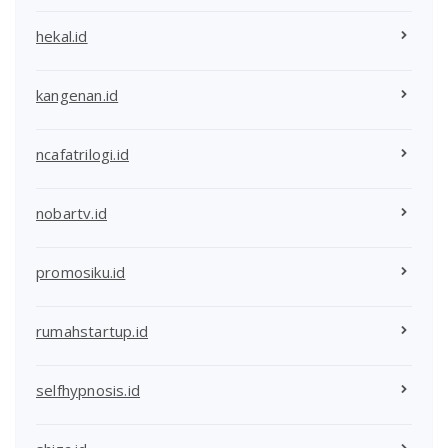
hekal.id
kangenan.id
ncafatrilogi.id
nobartv.id
promosiku.id
rumahstartup.id
selfhypnosis.id