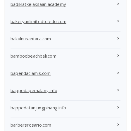
badiklatkejaksaan.academy
bakeryunlimitedtoledo.com
bakulnusantara.com
bamboobeachbali.com
bapendaciamis.com
bappedapemalang.info
bappedatanjungpinang.info
barbersrosario.com