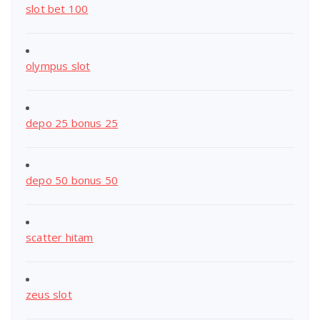
slot bet 100
olympus slot
depo 25 bonus 25
depo 50 bonus 50
scatter hitam
zeus slot