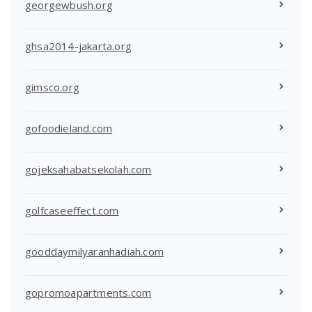
georgewbush.org
ghsa2014-jakarta.org
gimsco.org
gofoodieland.com
gojeksahabatsekolah.com
golfcaseeffect.com
gooddaymilyaranhadiah.com
gopromoapartments.com