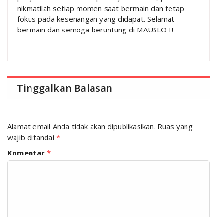
nikmatilah setiap momen saat bermain dan tetap
fokus pada kesenangan yang didapat. Selamat
bermain dan semoga beruntung di MAUSLOT!
Tinggalkan Balasan
Alamat email Anda tidak akan dipublikasikan.
Ruas yang
wajib ditandai
*
Komentar
*