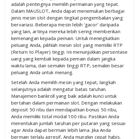
adalah pentingnya memilih permainan yang tepat.
Dalam MAUSLOT, Anda dapat menemukan berbagai
jenis mesin slot dengan tingkat pengembalian yang
bervariasi. Beberapa mesin lebih ‘gacor’ daripada
yang lain, artinya mereka lebih sering memberikan
kemenangan kepada pemain. Untuk meningkatkan
peluang Anda, pilihlah mesin slot yang memiliki RTP
(Return to Player) tinggi. Ini menunjukkan persentase
uang yang kembali kepada pemain dalam jangka
waktu lama, dan semakin tinggi RTP, semakin besar
peluang Anda untuk menang.
Setelah Anda memilih mesin yang tepat, langkah
selanjutnya adalah mengatur batas taruhan.
Manajemen bankroll yang baik adalah kunci untuk
bertahan dalam permainan slot. Dengan melakukan
deposit 50 ribu dan mendapatkan bonus 50 ribu,
Anda memiliki total modal 100 ribu. Pastikan Anda
menentukan jumlah taruhan per putaran yang sesuai
agar Anda dapat bermain lebih lama. Jika Anda
bermain terlalu agresif, Anda mungkin cepat habis.