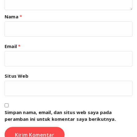
Nama
*
Email
*
Situs Web
Simpan nama, email, dan situs web saya pada
peramban ini untuk komentar saya berikutnya.