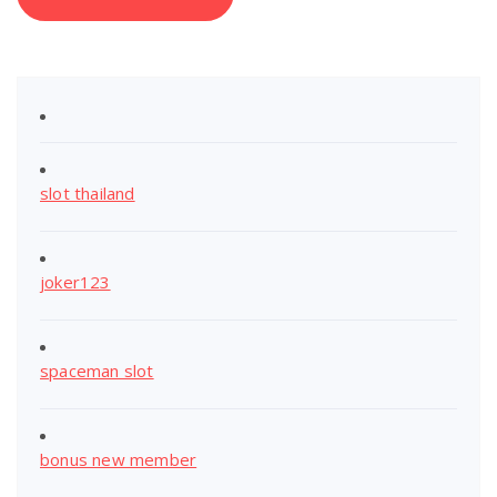
slot thailand
joker123
spaceman slot
bonus new member