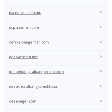
daredevilsahil.com
dcpizzamart.com
definisipengertian.com
desa-presisi.net
desaedudigitalpanganlokal.com
desakreatifbangkomukti.com
desapager.com