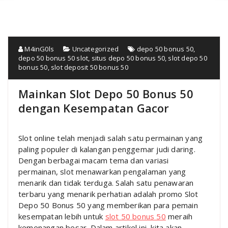
M4inG0ls
Uncategorized
depo 50 bonus 50
,
depo 50 bonus 50 slot
,
situs depo 50 bonus 50
,
slot depo 50
bonus 50
,
slot deposit 50 bonus 50
Mainkan Slot Depo 50 Bonus 50
dengan Kesempatan Gacor
Slot online telah menjadi salah satu permainan yang
paling populer di kalangan penggemar judi daring.
Dengan berbagai macam tema dan variasi
permainan, slot menawarkan pengalaman yang
menarik dan tidak terduga. Salah satu penawaran
terbaru yang menarik perhatian adalah promo Slot
Depo 50 Bonus 50 yang memberikan para pemain
kesempatan lebih untuk
slot 50 bonus 50
meraih
kemenangan besar. Dalam artikel ini, kita akan