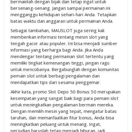
bermainlah dengan bijak dan tetap ingat untuk
bersenang-senang. Jangan sampai permainan ini
mengganggu kehidupan sehari-hari Anda. Tetapkan
batas waktu dan anggaran untuk permainan Anda.
Sebagai tambahan, MAUSLOT juga sering kali
memberikan informasi tentang mesin slot yang
tengah gacor atau populer. Ini bisa menjadi sumber
informasi yang berharga bagi Anda. Jika Anda
mendengar tentang permainan slot tertentu yang
memiliki tingkat kemenangan tinggi, jangan ragu
untuk mencobanya. Bergabunglah dengan komunitas
pemain slot untuk berbagi pengalaman dan
mendapatkan tips dari sesama penggemar.
Akhir kata, promo Slot Depo 50 Bonus 50 merupakan
kesempatan yang sangat baik bagi para pemain slot
untuk meningkatkan pengalaman bermain mereka.
Dengan memilih mesin yang tepat, mengatur batas
taruhan, dan memanfaatkan fitur bonus, Anda bisa
meningkatkan peluang untuk menang. Ingat,
perjudian haruslah tetap menjadi hiburan, jadi