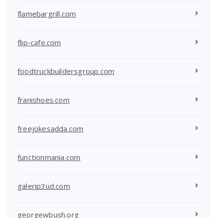
flamebargrill.com
flip-cafe.com
foodtruckbuildersgroup.com
franishoes.com
freejokesadda.com
functionmania.com
galerip3ud.com
georgewbush.org