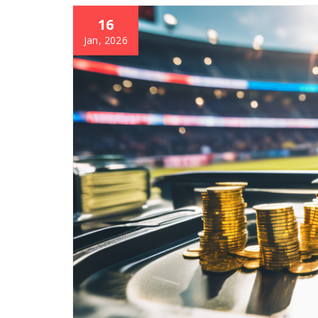
16
Jan, 2026