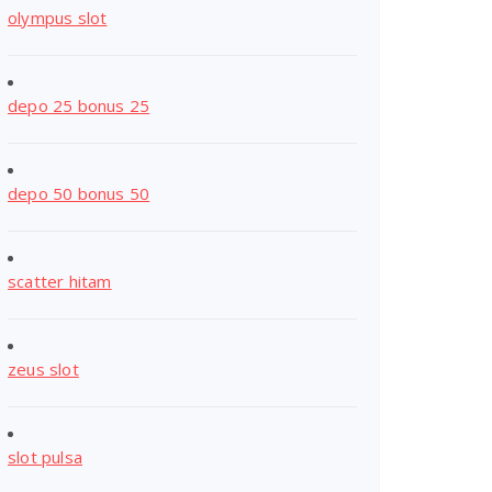
olympus slot
depo 25 bonus 25
depo 50 bonus 50
scatter hitam
zeus slot
slot pulsa