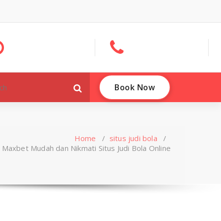
Book Now
Home
/
situs judi bola
/
Maxbet Mudah dan Nikmati Situs Judi Bola Online