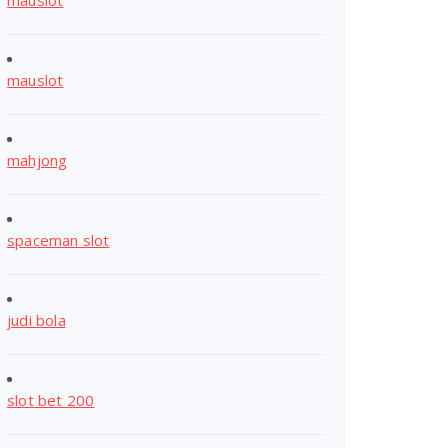
mauslot
mauslot
mahjong
spaceman slot
judi bola
slot bet 200