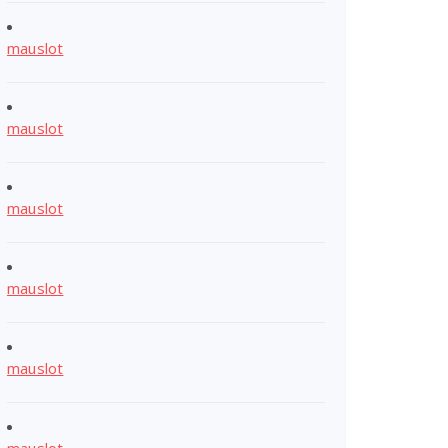
mauslot
mauslot
mauslot
mauslot
mauslot