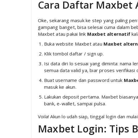
Cara Daftar Maxbet A
Oke, sekarang masuk ke step yang paling pen
gampang banget, bisa selesai cuma dalam beb
Maxbet atau pakai link
Maxbet alternatif
kal
Buka website Maxbet atau
Maxbet altern
Klik tombol daftar / sign up.
Isi data diri lo sesuai yang diminta: nama 
semua data valid ya, biar proses verifikasi 
Buat username dan password untuk
Maxbe
masuk ke akun.
Lakukan deposit pertama. Maxbet biasanya
bank, e-wallet, sampai pulsa.
Voila! Akun lo udah siap, tinggal login dan mul
Maxbet Login: Tips B