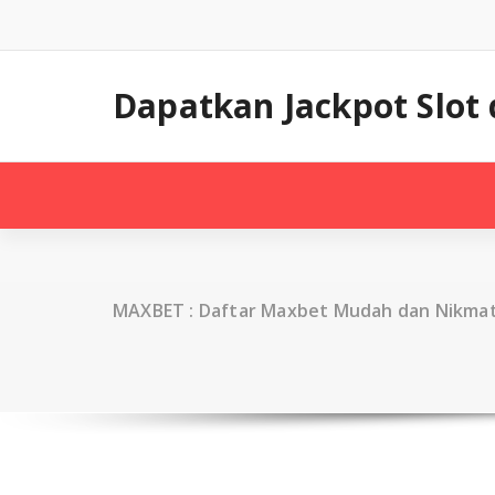
Skip
to
content
Dapatkan Jackpot Slot
MAXBET : Daftar Maxbet Mudah dan Nikmati 