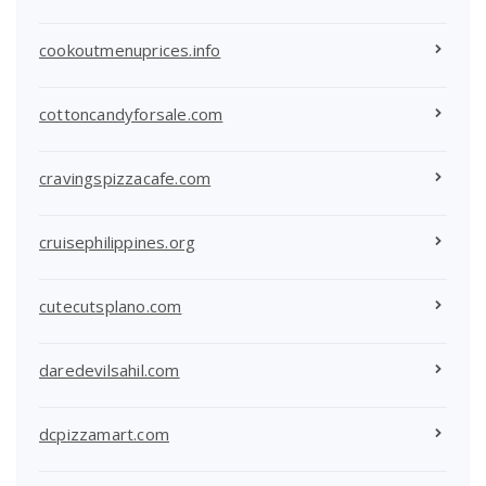
cookoutmenuprices.info
cottoncandyforsale.com
cravingspizzacafe.com
cruisephilippines.org
cutecutsplano.com
daredevilsahil.com
dcpizzamart.com