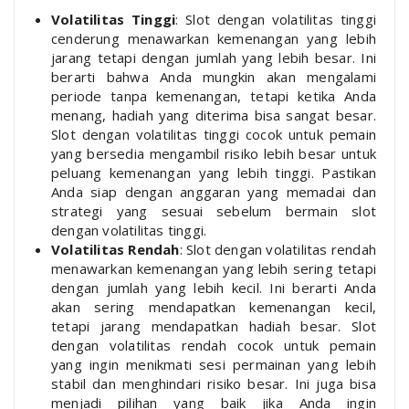
Volatilitas Tinggi
: Slot dengan volatilitas tinggi
cenderung menawarkan kemenangan yang lebih
jarang tetapi dengan jumlah yang lebih besar. Ini
berarti bahwa Anda mungkin akan mengalami
periode tanpa kemenangan, tetapi ketika Anda
menang, hadiah yang diterima bisa sangat besar.
Slot dengan volatilitas tinggi cocok untuk pemain
yang bersedia mengambil risiko lebih besar untuk
peluang kemenangan yang lebih tinggi. Pastikan
Anda siap dengan anggaran yang memadai dan
strategi yang sesuai sebelum bermain slot
dengan volatilitas tinggi.
Volatilitas Rendah
: Slot dengan volatilitas rendah
menawarkan kemenangan yang lebih sering tetapi
dengan jumlah yang lebih kecil. Ini berarti Anda
akan sering mendapatkan kemenangan kecil,
tetapi jarang mendapatkan hadiah besar. Slot
dengan volatilitas rendah cocok untuk pemain
yang ingin menikmati sesi permainan yang lebih
stabil dan menghindari risiko besar. Ini juga bisa
menjadi pilihan yang baik jika Anda ingin