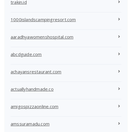
trakin.id
1000islandscampingresort.com
aaradhyawomenshospital.com
abcdguide.com
achayansrestaurant.com
actuallyhandmade.co
amigospizzaonline.com
amssuramadu.com