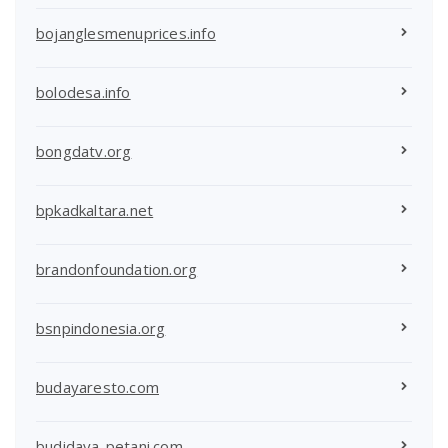
bojanglesmenuprices.info
bolodesa.info
bongdatv.org
bpkadkaltara.net
brandonfoundation.org
bsnpindonesia.org
budayaresto.com
budidaya-petani.com