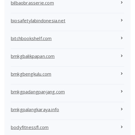
bilbaobrasserie.com
biosafetylabindonesia.net
bitchbookshelf.com
bmkgbalikpapan.com
bmkgbengkulu.com
bmkgpadangpanjang.com
bmkgpalangkaraya.info
bodyfitnessfl.com