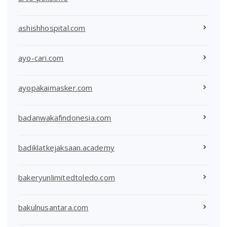
ashishhospital.com
ayo-cari.com
ayopakaimasker.com
badanwakafindonesia.com
badiklatkejaksaan.academy
bakeryunlimitedtoledo.com
bakulnusantara.com