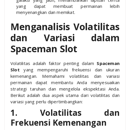
yang dapat membuat permainan lebih
menyenangkan dan memikat.
Menganalisis Volatilitas
dan Variasi dalam
Spaceman Slot
Volatilitas adalah faktor penting dalam
Spaceman
Slot
yang mempengaruhi frekuensi dan ukuran
kemenangan. Memahami volatilitas dan variasi
permainan dapat membantu Anda menyesuaikan
strategi taruhan dan mengelola ekspektasi Anda.
Berikut adalah dua aspek utama dari volatilitas dan
variasi yang perlu dipertimbangkan:
1. Volatilitas dan
Frekuensi Kemenangan