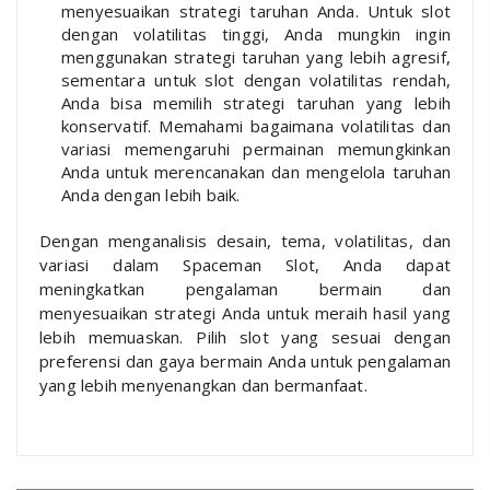
menyesuaikan strategi taruhan Anda. Untuk slot
dengan volatilitas tinggi, Anda mungkin ingin
menggunakan strategi taruhan yang lebih agresif,
sementara untuk slot dengan volatilitas rendah,
Anda bisa memilih strategi taruhan yang lebih
konservatif. Memahami bagaimana volatilitas dan
variasi memengaruhi permainan memungkinkan
Anda untuk merencanakan dan mengelola taruhan
Anda dengan lebih baik.
Dengan menganalisis desain, tema, volatilitas, dan
variasi dalam Spaceman Slot, Anda dapat
meningkatkan pengalaman bermain dan
menyesuaikan strategi Anda untuk meraih hasil yang
lebih memuaskan. Pilih slot yang sesuai dengan
preferensi dan gaya bermain Anda untuk pengalaman
yang lebih menyenangkan dan bermanfaat.