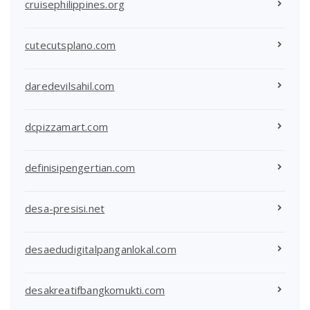
cruisephilippines.org
cutecutsplano.com
daredevilsahil.com
dcpizzamart.com
definisipengertian.com
desa-presisi.net
desaedudigitalpanganlokal.com
desakreatifbangkomukti.com