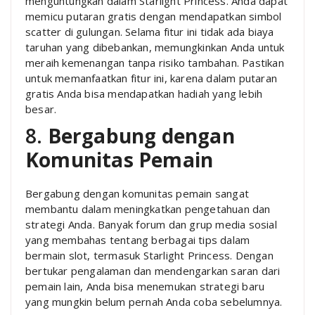
menguntungkan dalam Starlight Princess. Anda dapat
memicu putaran gratis dengan mendapatkan simbol
scatter di gulungan. Selama fitur ini tidak ada biaya
taruhan yang dibebankan, memungkinkan Anda untuk
meraih kemenangan tanpa risiko tambahan. Pastikan
untuk memanfaatkan fitur ini, karena dalam putaran
gratis Anda bisa mendapatkan hadiah yang lebih
besar.
8.
Bergabung dengan
Komunitas Pemain
Bergabung dengan komunitas pemain sangat
membantu dalam meningkatkan pengetahuan dan
strategi Anda. Banyak forum dan grup media sosial
yang membahas tentang berbagai tips dalam
bermain slot, termasuk Starlight Princess. Dengan
bertukar pengalaman dan mendengarkan saran dari
pemain lain, Anda bisa menemukan strategi baru
yang mungkin belum pernah Anda coba sebelumnya.