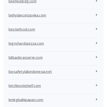
beehivebdg.com
bellydancetopeka.com
bestiefood.com
bigrichardspizza.com
bilbaobrasserie.com
biosafetylabindonesia.net
bitchbookshelf.com
bmkgbalikpapan.com