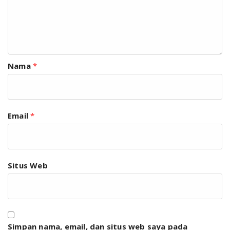
Nama
*
Email
*
Situs Web
Simpan nama, email, dan situs web saya pada