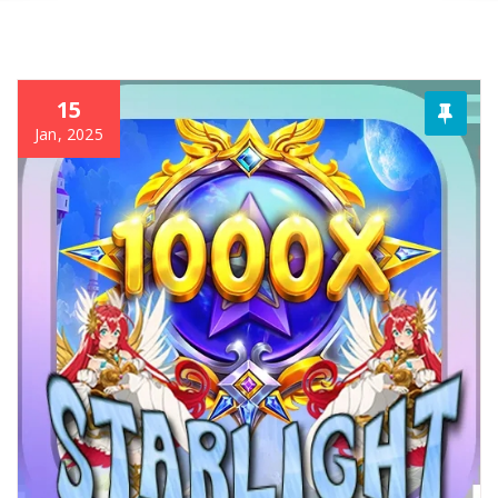
15
Jan, 2025