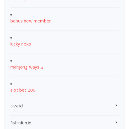
bonus new member
lucky neko
mahjong ways 2
slot bet 200
aiva.id
fishinfun.id