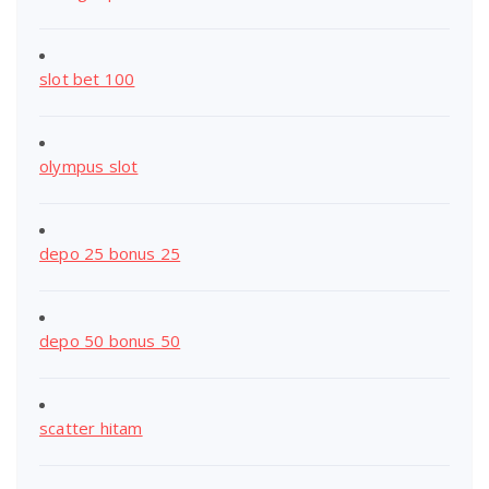
slot bet 100
olympus slot
depo 25 bonus 25
depo 50 bonus 50
scatter hitam