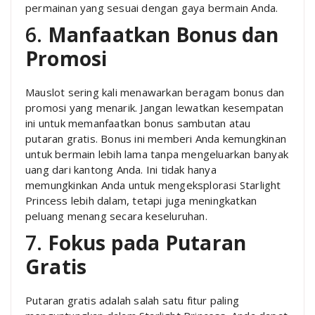
permainan yang sesuai dengan gaya bermain Anda.
6.
Manfaatkan Bonus dan
Promosi
Mauslot sering kali menawarkan beragam bonus dan
promosi yang menarik. Jangan lewatkan kesempatan
ini untuk memanfaatkan bonus sambutan atau
putaran gratis. Bonus ini memberi Anda kemungkinan
untuk bermain lebih lama tanpa mengeluarkan banyak
uang dari kantong Anda. Ini tidak hanya
memungkinkan Anda untuk mengeksplorasi Starlight
Princess lebih dalam, tetapi juga meningkatkan
peluang menang secara keseluruhan.
7.
Fokus pada Putaran
Gratis
Putaran gratis adalah salah satu fitur paling