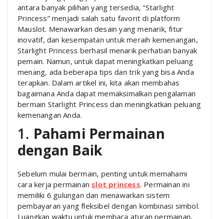
antara banyak pilihan yang tersedia, “Starlight
Princess” menjadi salah satu favorit di platform
Mauslot. Menawarkan desain yang menarik, fitur
inovatif, dan kesempatan untuk meraih kemenangan,
Starlight Princess berhasil menarik perhatian banyak
pemain. Namun, untuk dapat meningkatkan peluang
menang, ada beberapa tips dan trik yang bisa Anda
terapkan. Dalam artikel ini, kita akan membahas
bagaimana Anda dapat memaksimalkan pengalaman
bermain Starlight Princess dan meningkatkan peluang
kemenangan Anda.
1.
Pahami Permainan
dengan Baik
Sebelum mulai bermain, penting untuk memahami
cara kerja permainan
slot princess
. Permainan ini
memiliki 6 gulungan dan menawarkan sistem
pembayaran yang fleksibel dengan kombinasi simbol.
Luangkan waktu untuk membaca aturan permainan,