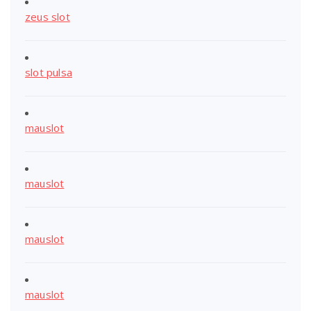
zeus slot
slot pulsa
mauslot
mauslot
mauslot
mauslot