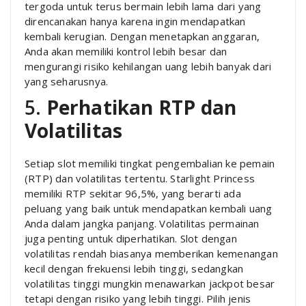
tergoda untuk terus bermain lebih lama dari yang
direncanakan hanya karena ingin mendapatkan
kembali kerugian. Dengan menetapkan anggaran,
Anda akan memiliki kontrol lebih besar dan
mengurangi risiko kehilangan uang lebih banyak dari
yang seharusnya.
5.
Perhatikan RTP dan
Volatilitas
Setiap slot memiliki tingkat pengembalian ke pemain
(RTP) dan volatilitas tertentu. Starlight Princess
memiliki RTP sekitar 96,5%, yang berarti ada
peluang yang baik untuk mendapatkan kembali uang
Anda dalam jangka panjang. Volatilitas permainan
juga penting untuk diperhatikan. Slot dengan
volatilitas rendah biasanya memberikan kemenangan
kecil dengan frekuensi lebih tinggi, sedangkan
volatilitas tinggi mungkin menawarkan jackpot besar
tetapi dengan risiko yang lebih tinggi. Pilih jenis