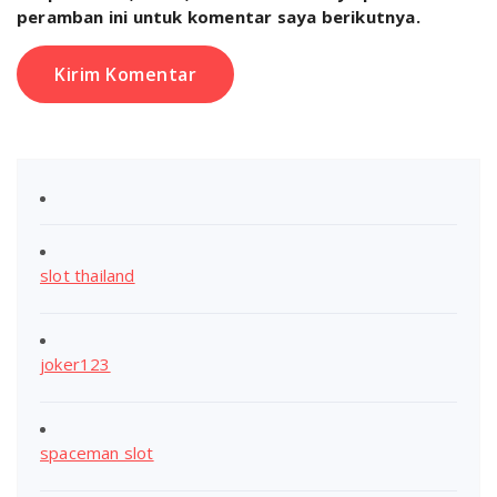
peramban ini untuk komentar saya berikutnya.
slot thailand
joker123
spaceman slot