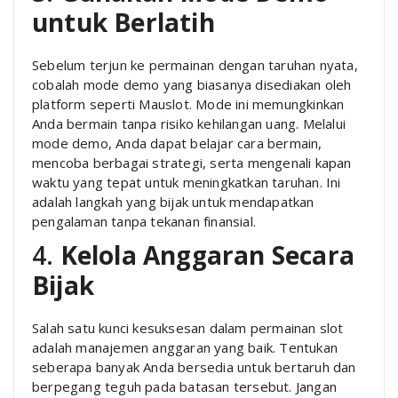
untuk Berlatih
Sebelum terjun ke permainan dengan taruhan nyata,
cobalah mode demo yang biasanya disediakan oleh
platform seperti Mauslot. Mode ini memungkinkan
Anda bermain tanpa risiko kehilangan uang. Melalui
mode demo, Anda dapat belajar cara bermain,
mencoba berbagai strategi, serta mengenali kapan
waktu yang tepat untuk meningkatkan taruhan. Ini
adalah langkah yang bijak untuk mendapatkan
pengalaman tanpa tekanan finansial.
4.
Kelola Anggaran Secara
Bijak
Salah satu kunci kesuksesan dalam permainan slot
adalah manajemen anggaran yang baik. Tentukan
seberapa banyak Anda bersedia untuk bertaruh dan
berpegang teguh pada batasan tersebut. Jangan