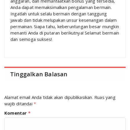
anggaran, dan memanfaatkan bonus yang tersedia,
Anda dapat memaksimalkan pengalaman bermain.
Ingatlah untuk selalu bermain dengan tanggung
jawab dan tidak melupakan unsur kesenangan dalam
permainan. Siapa tahu, keberuntungan besar mungkin
menanti Anda di putaran berikutnya! Selamat bermain
dan semoga sukses!
Tinggalkan Balasan
Alamat email Anda tidak akan dipublikasikan.
Ruas yang
wajib ditandai
*
Komentar
*