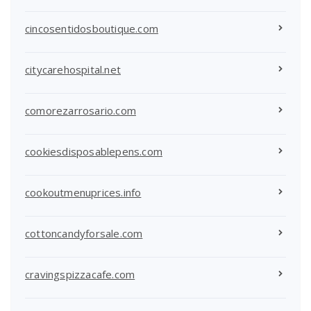
cincosentidosboutique.com
citycarehospital.net
comorezarrosario.com
cookiesdisposablepens.com
cookoutmenuprices.info
cottoncandyforsale.com
cravingspizzacafe.com