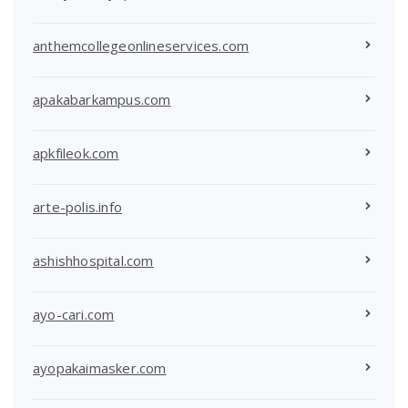
anthemcollegeonlineservices.com
apakabarkampus.com
apkfileok.com
arte-polis.info
ashishhospital.com
ayo-cari.com
ayopakaimasker.com