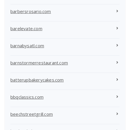
barbersrosario.com
barelevate.com
barnabysatl.com
barnstormerrestaurant.com
batterupbakerycakes.com
bbqclassics.com
beechstreetgrill.com