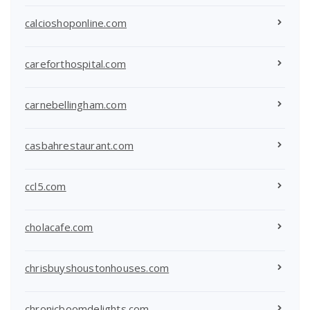
calcioshoponline.com
careforthospital.com
carnebellingham.com
casbahrestaurant.com
ccl5.com
cholacafe.com
chrisbuyshoustonhouses.com
chronicboomdelights.com