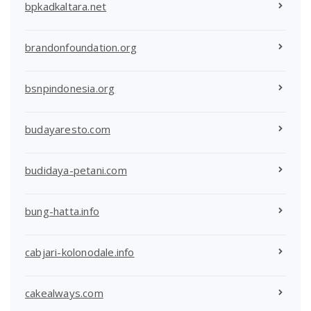
bpkadkaltara.net
brandonfoundation.org
bsnpindonesia.org
budayaresto.com
budidaya-petani.com
bung-hatta.info
cabjari-kolonodale.info
cakealways.com