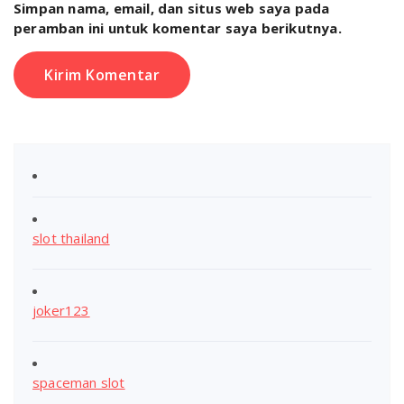
Simpan nama, email, dan situs web saya pada
peramban ini untuk komentar saya berikutnya.
slot thailand
joker123
spaceman slot