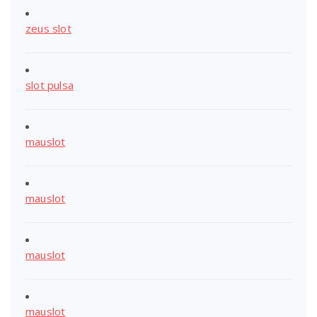
zeus slot
slot pulsa
mauslot
mauslot
mauslot
mauslot