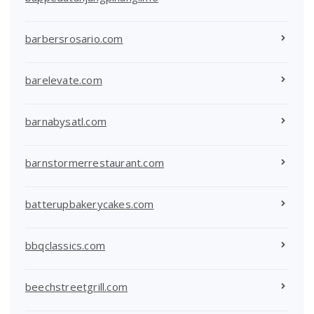
barbersrosario.com
barelevate.com
barnabysatl.com
barnstormerrestaurant.com
batterupbakerycakes.com
bbqclassics.com
beechstreetgrill.com