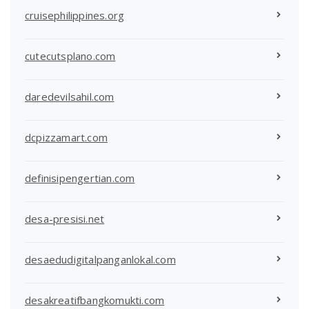
cruisephilippines.org
cutecutsplano.com
daredevilsahil.com
dcpizzamart.com
definisipengertian.com
desa-presisi.net
desaedudigitalpanganlokal.com
desakreatifbangkomukti.com