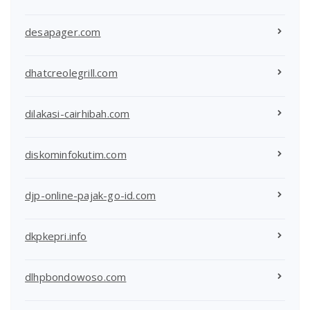
desapager.com
dhatcreolegrill.com
dilakasi-cairhibah.com
diskominfokutim.com
djp-online-pajak-go-id.com
dkpkepri.info
dlhpbondowoso.com