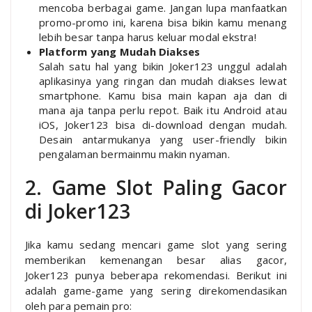
mencoba berbagai game. Jangan lupa manfaatkan
promo-promo ini, karena bisa bikin kamu menang
lebih besar tanpa harus keluar modal ekstra!
Platform yang Mudah Diakses
Salah satu hal yang bikin Joker123 unggul adalah
aplikasinya yang ringan dan mudah diakses lewat
smartphone. Kamu bisa main kapan aja dan di
mana aja tanpa perlu repot. Baik itu Android atau
iOS, Joker123 bisa di-download dengan mudah.
Desain antarmukanya yang user-friendly bikin
pengalaman bermainmu makin nyaman.
2. Game Slot Paling Gacor
di Joker123
Jika kamu sedang mencari game slot yang sering
memberikan kemenangan besar alias gacor,
Joker123 punya beberapa rekomendasi. Berikut ini
adalah game-game yang sering direkomendasikan
oleh para pemain pro: