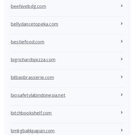
beehivebdg.com
bellydancetopeka.com
bestiefood.com
bigrichardspizza.com
bilbaobrasserie.com
biosafetylabindonesia.net
bitchbookshelf.com
bmkgbalikpapan.com