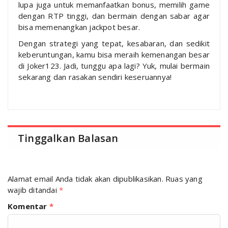
lupa juga untuk memanfaatkan bonus, memilih game
dengan RTP tinggi, dan bermain dengan sabar agar
bisa memenangkan jackpot besar.
Dengan strategi yang tepat, kesabaran, dan sedikit
keberuntungan, kamu bisa meraih kemenangan besar
di Joker123. Jadi, tunggu apa lagi? Yuk, mulai bermain
sekarang dan rasakan sendiri keseruannya!
Tinggalkan Balasan
Alamat email Anda tidak akan dipublikasikan.
Ruas yang
wajib ditandai
*
Komentar
*