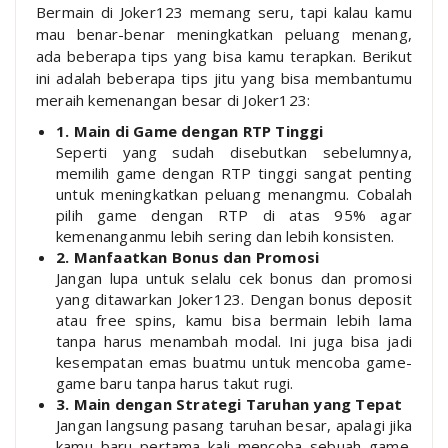
Bermain di Joker123 memang seru, tapi kalau kamu
mau benar-benar meningkatkan peluang menang,
ada beberapa tips yang bisa kamu terapkan. Berikut
ini adalah beberapa tips jitu yang bisa membantumu
meraih kemenangan besar di Joker123:
1. Main di Game dengan RTP Tinggi
Seperti yang sudah disebutkan sebelumnya,
memilih game dengan RTP tinggi sangat penting
untuk meningkatkan peluang menangmu. Cobalah
pilih game dengan RTP di atas 95% agar
kemenanganmu lebih sering dan lebih konsisten.
2. Manfaatkan Bonus dan Promosi
Jangan lupa untuk selalu cek bonus dan promosi
yang ditawarkan Joker123. Dengan bonus deposit
atau free spins, kamu bisa bermain lebih lama
tanpa harus menambah modal. Ini juga bisa jadi
kesempatan emas buatmu untuk mencoba game-
game baru tanpa harus takut rugi.
3. Main dengan Strategi Taruhan yang Tepat
Jangan langsung pasang taruhan besar, apalagi jika
kamu baru pertama kali mencoba sebuah game.