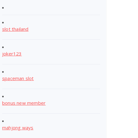
slot thailand
joker123
spaceman slot
bonus new member
mahjong ways