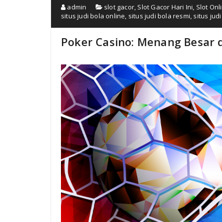
admin
slot gacor
,
Slot Gacor Hari Ini
,
Slot Onl
situs judi bola online
,
situs judi bola resmi
,
situs jud
Poker Casino: Menang Besar d