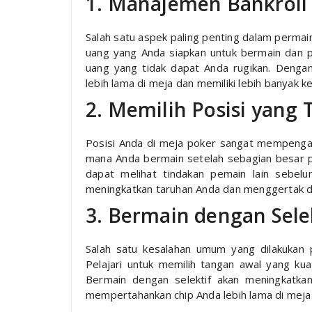
1. Manajemen Bankroll
Salah satu aspek paling penting dalam permai
uang yang Anda siapkan untuk bermain dan p
uang yang tidak dapat Anda rugikan. Dengan
lebih lama di meja dan memiliki lebih banyak
2. Memilih Posisi yang 
Posisi Anda di meja poker sangat mempengaruh
mana Anda bermain setelah sebagian besar 
dapat melihat tindakan pemain lain sebel
meningkatkan taruhan Anda dan menggertak de
3. Bermain dengan Sele
Salah satu kesalahan umum yang dilakukan 
Pelajari untuk memilih tangan awal yang ku
Bermain dengan selektif akan meningkatk
mempertahankan chip Anda lebih lama di meja