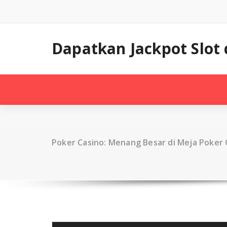
Skip
to
content
Dapatkan Jackpot Slot
Poker Casino: Menang Besar di Meja Poker 