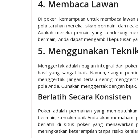
4. Membaca Lawan
Di poker, kemampuan untuk membaca lawan ad
pola taruhan mereka, sikap bermain, dan reaks
Apakah mereka pemain yang cenderung me
bermain, Anda dapat mengambil keputusan yan
5. Menggunakan Tekni
Menggertak adalah bagian integral dari poke
hasil yang sangat baik. Namun, sangat pent
menggertak. Jangan terlalu sering menggert
pola Anda. Gunakan menggertak dengan bijak, t
Berlatih Secara Konsisten
Poker adalah permainan yang membutuhkan 
bermain, semakin baik Anda akan memahami pe
berlatih di situs poker yang menawarkan p
meningkatkan keterampilan tanpa risiko kehila