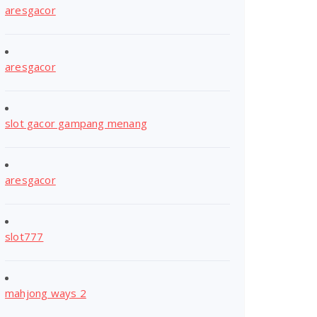
aresgacor
aresgacor
slot gacor gampang menang
aresgacor
slot777
mahjong ways 2