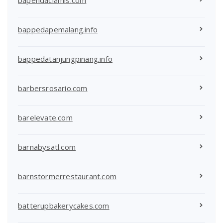
bappedapemalang.info
bappedatanjungpinang.info
barbersrosario.com
barelevate.com
barnabysatl.com
barnstormerrestaurant.com
batterupbakerycakes.com