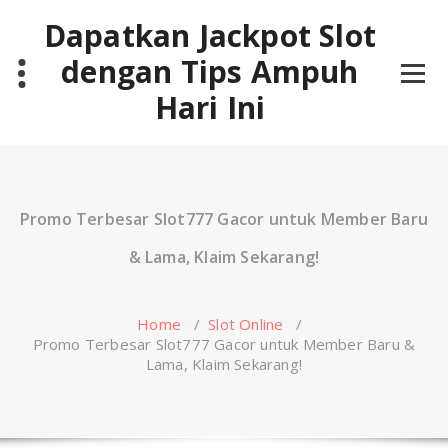
Skip
Dapatkan Jackpot Slot
to
content
dengan Tips Ampuh
Hari Ini
Promo Terbesar Slot777 Gacor untuk Member Baru
& Lama, Klaim Sekarang!
Home
/
Slot Online
/
Promo Terbesar Slot777 Gacor untuk Member Baru &
Lama, Klaim Sekarang!