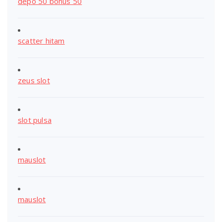
depo 50 bonus 50
scatter hitam
zeus slot
slot pulsa
mauslot
mauslot