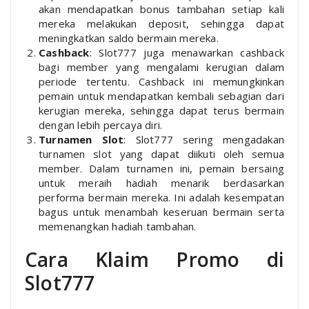
akan mendapatkan bonus tambahan setiap kali
mereka melakukan deposit, sehingga dapat
meningkatkan saldo bermain mereka.
Cashback
: Slot777 juga menawarkan cashback
bagi member yang mengalami kerugian dalam
periode tertentu. Cashback ini memungkinkan
pemain untuk mendapatkan kembali sebagian dari
kerugian mereka, sehingga dapat terus bermain
dengan lebih percaya diri.
Turnamen Slot
: Slot777 sering mengadakan
turnamen slot yang dapat diikuti oleh semua
member. Dalam turnamen ini, pemain bersaing
untuk meraih hadiah menarik berdasarkan
performa bermain mereka. Ini adalah kesempatan
bagus untuk menambah keseruan bermain serta
memenangkan hadiah tambahan.
Cara Klaim Promo di
Slot777