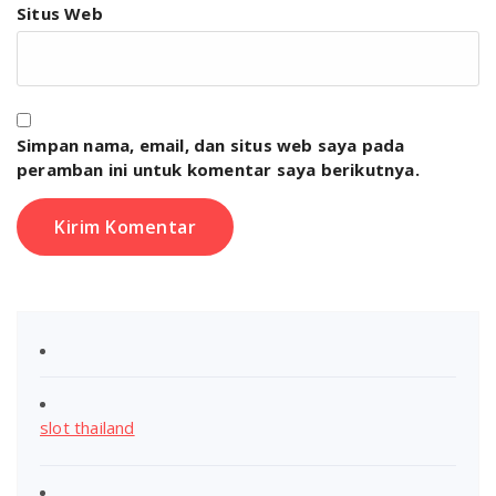
Situs Web
Simpan nama, email, dan situs web saya pada
peramban ini untuk komentar saya berikutnya.
slot thailand