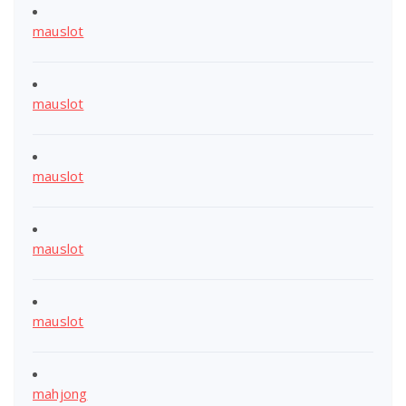
mauslot
mauslot
mauslot
mauslot
mauslot
mahjong