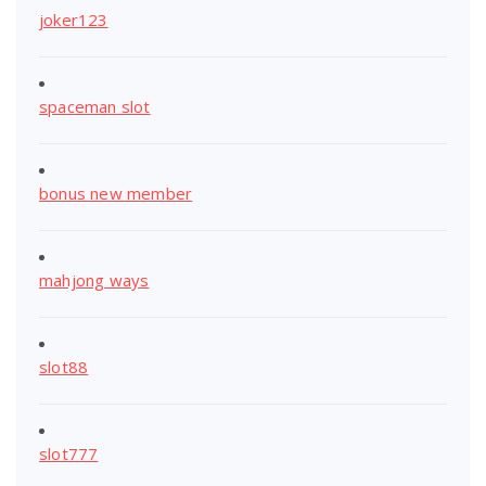
joker123
spaceman slot
bonus new member
mahjong ways
slot88
slot777