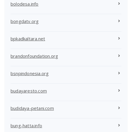
bolodesa.info
bongdatv.org
bpkadkaltara.net
brandonfoundation.org
bsnpindonesia.org
budayaresto.com
budidaya-petani.com
bung-hatta.info