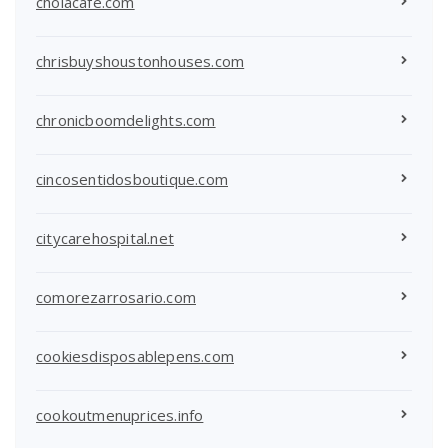
cholacafe.com
chrisbuyshoustonhouses.com
chronicboomdelights.com
cincosentidosboutique.com
citycarehospital.net
comorezarrosario.com
cookiesdisposablepens.com
cookoutmenuprices.info