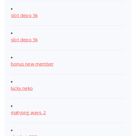
slot depo 5k
slot depo 5k
bonus new member
lucky neko
mahjong ways 2