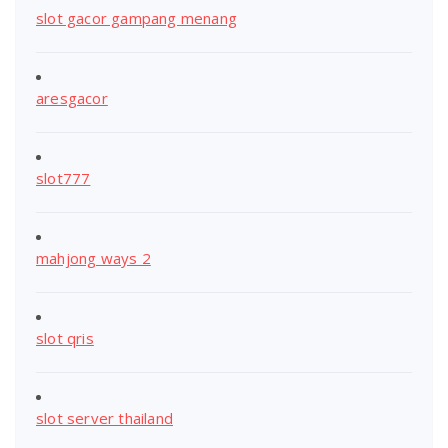
slot gacor gampang menang
aresgacor
slot777
mahjong ways 2
slot qris
slot server thailand