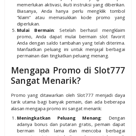
memerlukan aktivasi, ikuti instruksi yang diberikan.
Biasanya, Anda hanya perlu mengklik tombol
“klaim” atau memasukkan kode promo yang
diperlukan.
Mulai Bermain
: Setelah berhasil mengklaim
promo, Anda dapat mulai bermain slot favorit
Anda dengan saldo tambahan yang telah diterima.
Manfaatkan peluang ini untuk menjajal berbagai
permainan dan tingkatkan peluang menang.
Mengapa Promo di Slot777
Sangat Menarik?
Promo yang ditawarkan oleh Slot777 menjadi daya
tarik utama bagi banyak pemain, dan ada beberapa
alasan mengapa promo ini sangat menarik:
Meningkatkan Peluang Menang
: Dengan
adanya bonus dan putaran gratis, pemain dapat
bermain lebih lama dan mencoba berbagai