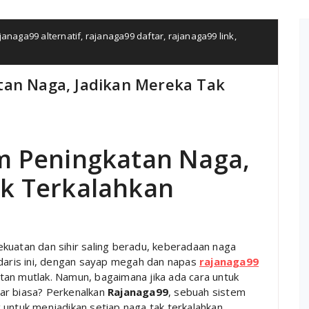
janaga99 alternatif
,
rajanaga99 daftar
,
rajanaga99 link
,
tan Naga, Jadikan Mereka Tak
m Peningkatan Naga,
ak Terkalahkan
kuatan dan sihir saling beradu, keberadaan naga
ndaris ini, dengan sayap megah dan napas
rajanaga99
an mutlak. Namun, bagaimana jika ada cara untuk
ar biasa? Perkenalkan
Rajanaga99
, sebuah sistem
 untuk menjadikan setiap naga tak terkalahkan.