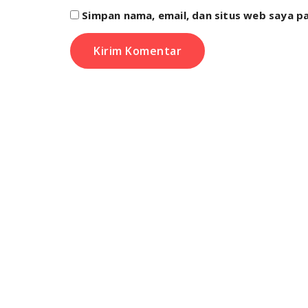
Simpan nama, email, dan situs web saya p