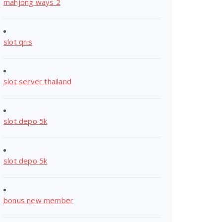
mahjong ways 2
slot qris
slot server thailand
slot depo 5k
slot depo 5k
bonus new member