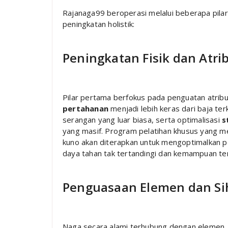
Rajanaga99 beroperasi melalui beberapa pilar
peningkatan holistik:
Peningkatan Fisik dan Atri
Pilar pertama berfokus pada penguatan atribut
pertahanan
menjadi lebih keras dari baja te
serangan yang luar biasa, serta optimalisasi
s
yang masif. Program pelatihan khusus yang men
kuno akan diterapkan untuk mengoptimalkan po
daya tahan tak tertandingi dan kemampuan t
Penguasaan Elemen dan Si
Naga secara alami terhubung dengan elemen.