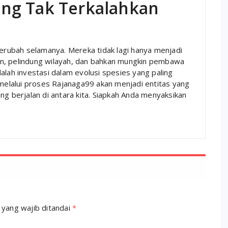
ng Tak Terkalahkan
rubah selamanya. Mereka tidak lagi hanya menjadi
n, pelindung wilayah, dan bahkan mungkin pembawa
alah investasi dalam evolusi spesies yang paling
elalui proses Rajanaga99 akan menjadi entitas yang
ng berjalan di antara kita. Siapkah Anda menyaksikan
 yang wajib ditandai
*