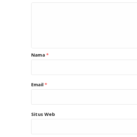
Nama
*
Email
*
Situs Web