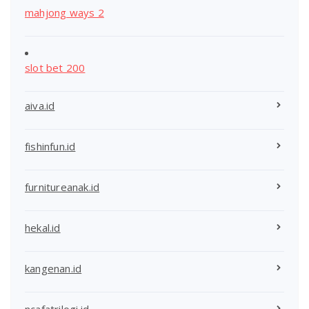
mahjong ways 2
slot bet 200
aiva.id
fishinfun.id
furnitureanak.id
hekal.id
kangenan.id
ncafatrilogi.id