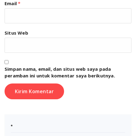
Email
*
Situs Web
Simpan nama, email, dan situs web saya pada
peramban ini untuk komentar saya berikutnya.