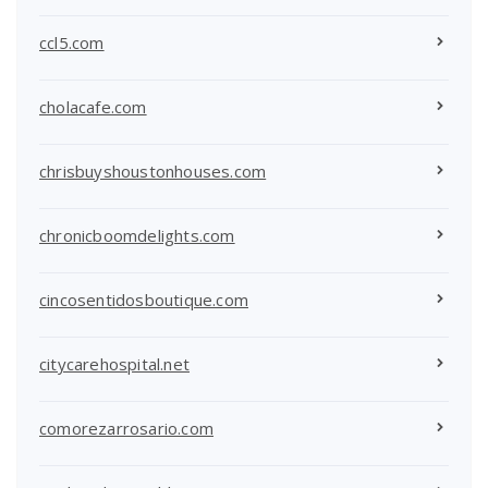
ccl5.com
cholacafe.com
chrisbuyshoustonhouses.com
chronicboomdelights.com
cincosentidosboutique.com
citycarehospital.net
comorezarrosario.com