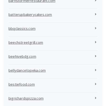
barnstormerrestaurant.com
batterupbakerycakes.com
bbqclassics.com
beechstreetgrill.com
beehivebdg.com
bellydancetopeka.com
bestiefood.com
bigrichardspizza.com