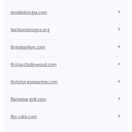
ensikloblogia.com
fashiondesigns.org
firmaturkiye.com
firstucchollywood.com
fishstoresnearme.com
flamebargrill.com
flip-cafe.com