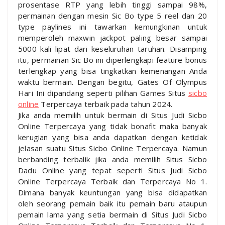
prosentase RTP yang lebih tinggi sampai 98%,
permainan dengan mesin Sic Bo type 5 reel dan 20
type paylines ini tawarkan kemungkinan untuk
memperoleh maxwin jackpot paling besar sampai
5000 kali lipat dari keseluruhan taruhan. Disamping
itu, permainan Sic Bo ini diperlengkapi feature bonus
terlengkap yang bisa tingkatkan kemenangan Anda
waktu bermain. Dengan begitu, Gates Of Olympus
Hari Ini dipandang seperti pilihan Games Situs
sicbo
online
Terpercaya terbaik pada tahun 2024.
Jika anda memilih untuk bermain di Situs Judi Sicbo
Online Terpercaya yang tidak bonafit maka banyak
kerugian yang bisa anda dapatkan dengan ketidak
jelasan suatu Situs Sicbo Online Terpercaya. Namun
berbanding terbalik jika anda memilih Situs Sicbo
Dadu Online yang tepat seperti Situs Judi Sicbo
Online Terpercaya Terbaik dan Terpercaya No 1.
Dimana banyak keuntungan yang bisa didapatkan
oleh seorang pemain baik itu pemain baru ataupun
pemain lama yang setia bermain di Situs Judi Sicbo