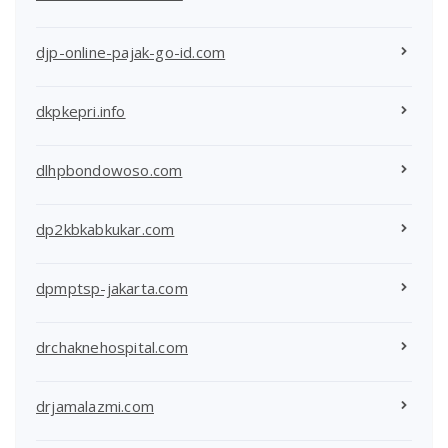
djp-online-pajak-go-id.com
dkpkepri.info
dlhpbondowoso.com
dp2kbkabkukar.com
dpmptsp-jakarta.com
drchaknehospital.com
drjamalazmi.com