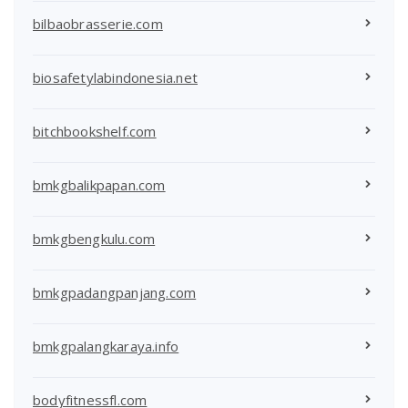
bilbaobrasserie.com
biosafetylabindonesia.net
bitchbookshelf.com
bmkgbalikpapan.com
bmkgbengkulu.com
bmkgpadangpanjang.com
bmkgpalangkaraya.info
bodyfitnessfl.com