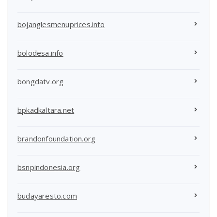
bojanglesmenuprices.info
bolodesa.info
bongdatv.org
bpkadkaltara.net
brandonfoundation.org
bsnpindonesia.org
budayaresto.com