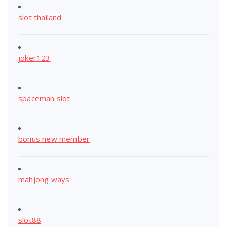
slot thailand
joker123
spaceman slot
bonus new member
mahjong ways
slot88