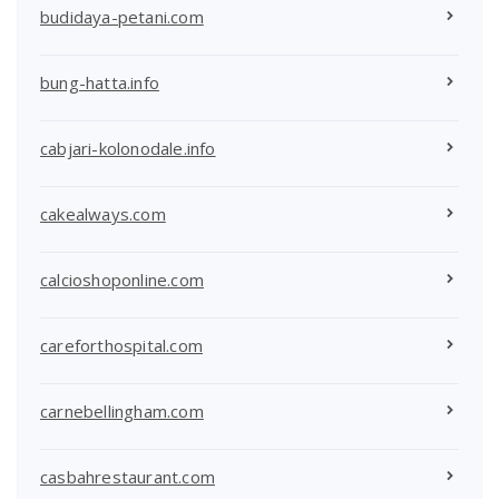
budidaya-petani.com
bung-hatta.info
cabjari-kolonodale.info
cakealways.com
calcioshoponline.com
careforthospital.com
carnebellingham.com
casbahrestaurant.com