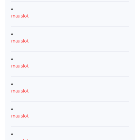
mauslot
mauslot
mauslot
mauslot
mauslot