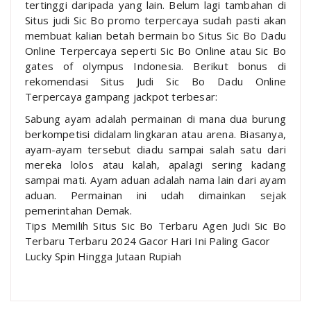
tertinggi daripada yang lain. Belum lagi tambahan di
Situs judi Sic Bo promo terpercaya sudah pasti akan
membuat kalian betah bermain bo Situs Sic Bo Dadu
Online Terpercaya seperti Sic Bo Online atau Sic Bo
gates of olympus Indonesia. Berikut bonus di
rekomendasi Situs Judi Sic Bo Dadu Online
Terpercaya gampang jackpot terbesar:
Sabung ayam adalah permainan di mana dua burung
berkompetisi didalam lingkaran atau arena. Biasanya,
ayam-ayam tersebut diadu sampai salah satu dari
mereka lolos atau kalah, apalagi sering kadang
sampai mati. Ayam aduan adalah nama lain dari ayam
aduan. Permainan ini udah dimainkan sejak
pemerintahan Demak.
Tips Memilih Situs Sic Bo Terbaru Agen Judi Sic Bo
Terbaru Terbaru 2024 Gacor Hari Ini Paling Gacor
Lucky Spin Hingga Jutaan Rupiah