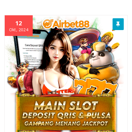
12
Okt, 2024