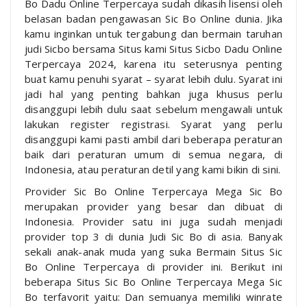
Bo Dadu Online Terpercaya sudah dikasih lisensi oleh
belasan badan pengawasan Sic Bo Online dunia. Jika
kamu inginkan untuk tergabung dan bermain taruhan
judi Sicbo bersama Situs kami Situs Sicbo Dadu Online
Terpercaya 2024, karena itu seterusnya penting
buat kamu penuhi syarat – syarat lebih dulu. Syarat ini
jadi hal yang penting bahkan juga khusus perlu
disanggupi lebih dulu saat sebelum mengawali untuk
lakukan register registrasi. Syarat yang perlu
disanggupi kami pasti ambil dari beberapa peraturan
baik dari peraturan umum di semua negara, di
Indonesia, atau peraturan detil yang kami bikin di sini.
Provider Sic Bo Online Terpercaya Mega Sic Bo
merupakan provider yang besar dan dibuat di
Indonesia. Provider satu ini juga sudah menjadi
provider top 3 di dunia Judi Sic Bo di asia. Banyak
sekali anak-anak muda yang suka Bermain Situs Sic
Bo Online Terpercaya di provider ini. Berikut ini
beberapa Situs Sic Bo Online Terpercaya Mega Sic
Bo terfavorit yaitu: Dan semuanya memiliki winrate