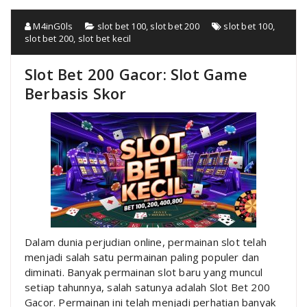
M4inG0ls
slot bet 100
,
slot bet 200
slot bet 100
,
slot bet 200
,
slot bet kecil
Slot Bet 200 Gacor: Slot Game
Berbasis Skor
Dalam dunia perjudian online, permainan slot telah
menjadi salah satu permainan paling populer dan
diminati. Banyak permainan slot baru yang muncul
setiap tahunnya, salah satunya adalah Slot Bet 200
Gacor. Permainan ini telah menjadi perhatian banyak