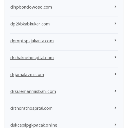
dlhpbondowoso.com
dp2kbkabkukar.com
dpmptsp-jakarta.com
drchaknehospital.com
drjamalazmi.com
drsulemanmisbahi.com
drthorathospital.com
dukcapilpgkpacak.online