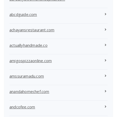
abcdguide.com
achayansrestaurant.com
actuallyhandmade.co
amigospizzaonline.com
amssuramadu.com
anandahomechef.com
andcofee.com