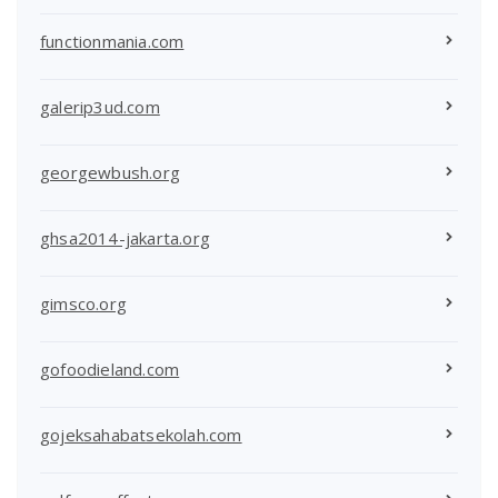
functionmania.com
galerip3ud.com
georgewbush.org
ghsa2014-jakarta.org
gimsco.org
gofoodieland.com
gojeksahabatsekolah.com