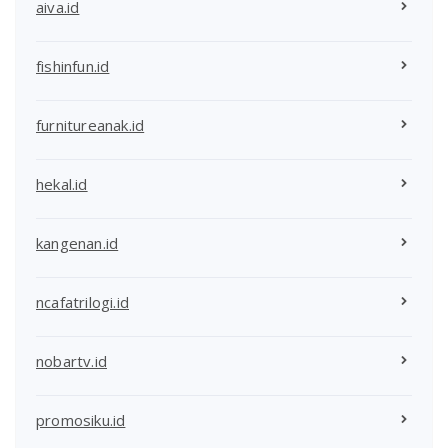
aiva.id
fishinfun.id
furnitureanak.id
hekal.id
kangenan.id
ncafatrilogi.id
nobartv.id
promosiku.id