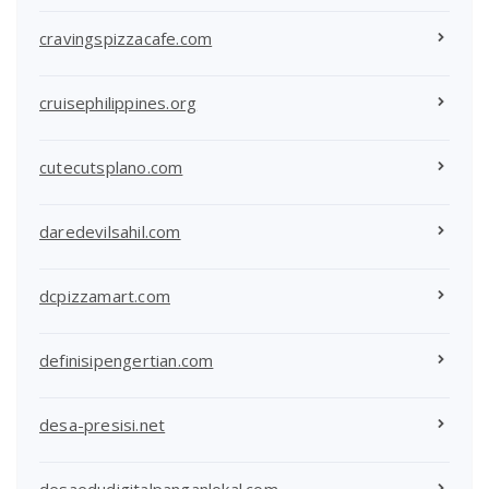
cravingspizzacafe.com
cruisephilippines.org
cutecutsplano.com
daredevilsahil.com
dcpizzamart.com
definisipengertian.com
desa-presisi.net
desaedudigitalpanganlokal.com