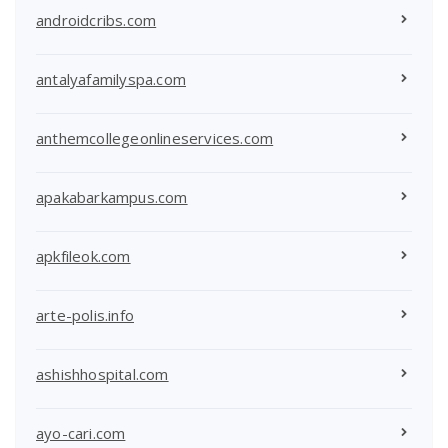
androidcribs.com
antalyafamilyspa.com
anthemcollegeonlineservices.com
apakabarkampus.com
apkfileok.com
arte-polis.info
ashishhospital.com
ayo-cari.com