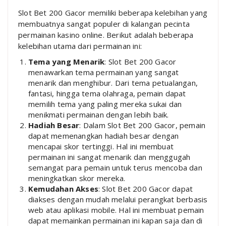
Slot Bet 200 Gacor memiliki beberapa kelebihan yang
membuatnya sangat populer di kalangan pecinta
permainan kasino online. Berikut adalah beberapa
kelebihan utama dari permainan ini:
Tema yang Menarik
: Slot Bet 200 Gacor
menawarkan tema permainan yang sangat
menarik dan menghibur. Dari tema petualangan,
fantasi, hingga tema olahraga, pemain dapat
memilih tema yang paling mereka sukai dan
menikmati permainan dengan lebih baik.
Hadiah Besar
: Dalam Slot Bet 200 Gacor, pemain
dapat memenangkan hadiah besar dengan
mencapai skor tertinggi. Hal ini membuat
permainan ini sangat menarik dan menggugah
semangat para pemain untuk terus mencoba dan
meningkatkan skor mereka.
Kemudahan Akses
: Slot Bet 200 Gacor dapat
diakses dengan mudah melalui perangkat berbasis
web atau aplikasi mobile. Hal ini membuat pemain
dapat memainkan permainan ini kapan saja dan di