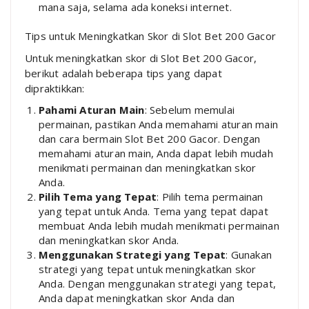
mana saja, selama ada koneksi internet.
Tips untuk Meningkatkan Skor di Slot Bet 200 Gacor
Untuk meningkatkan skor di Slot Bet 200 Gacor,
berikut adalah beberapa tips yang dapat
dipraktikkan:
Pahami Aturan Main
: Sebelum memulai
permainan, pastikan Anda memahami aturan main
dan cara bermain Slot Bet 200 Gacor. Dengan
memahami aturan main, Anda dapat lebih mudah
menikmati permainan dan meningkatkan skor
Anda.
Pilih Tema yang Tepat
: Pilih tema permainan
yang tepat untuk Anda. Tema yang tepat dapat
membuat Anda lebih mudah menikmati permainan
dan meningkatkan skor Anda.
Menggunakan Strategi yang Tepat
: Gunakan
strategi yang tepat untuk meningkatkan skor
Anda. Dengan menggunakan strategi yang tepat,
Anda dapat meningkatkan skor Anda dan