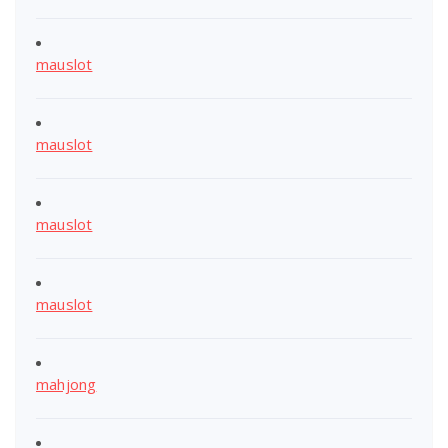
mauslot
mauslot
mauslot
mauslot
mahjong