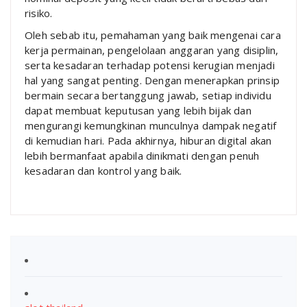
risiko.
Oleh sebab itu, pemahaman yang baik mengenai cara
kerja permainan, pengelolaan anggaran yang disiplin,
serta kesadaran terhadap potensi kerugian menjadi
hal yang sangat penting. Dengan menerapkan prinsip
bermain secara bertanggung jawab, setiap individu
dapat membuat keputusan yang lebih bijak dan
mengurangi kemungkinan munculnya dampak negatif
di kemudian hari. Pada akhirnya, hiburan digital akan
lebih bermanfaat apabila dinikmati dengan penuh
kesadaran dan kontrol yang baik.