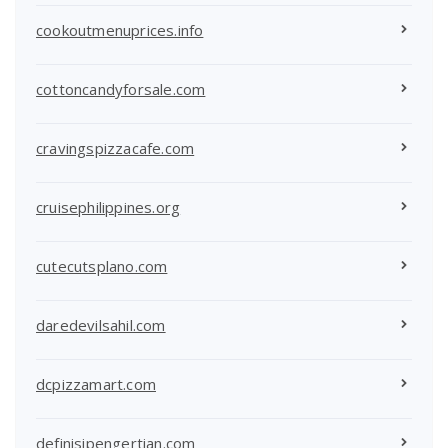
cookoutmenuprices.info
cottoncandyforsale.com
cravingspizzacafe.com
cruisephilippines.org
cutecutsplano.com
daredevilsahil.com
dcpizzamart.com
definisipengertian.com