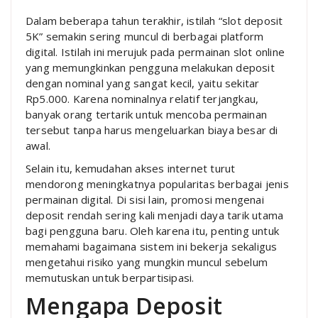
Dalam beberapa tahun terakhir, istilah “slot deposit
5K” semakin sering muncul di berbagai platform
digital. Istilah ini merujuk pada permainan slot online
yang memungkinkan pengguna melakukan deposit
dengan nominal yang sangat kecil, yaitu sekitar
Rp5.000. Karena nominalnya relatif terjangkau,
banyak orang tertarik untuk mencoba permainan
tersebut tanpa harus mengeluarkan biaya besar di
awal.
Selain itu, kemudahan akses internet turut
mendorong meningkatnya popularitas berbagai jenis
permainan digital. Di sisi lain, promosi mengenai
deposit rendah sering kali menjadi daya tarik utama
bagi pengguna baru. Oleh karena itu, penting untuk
memahami bagaimana sistem ini bekerja sekaligus
mengetahui risiko yang mungkin muncul sebelum
memutuskan untuk berpartisipasi.
Mengapa Deposit