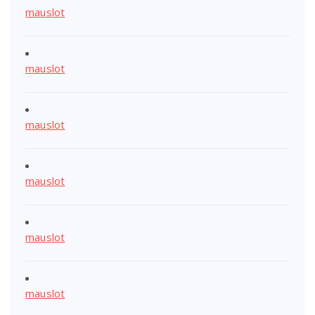
mauslot
mauslot
mauslot
mauslot
mauslot
mauslot