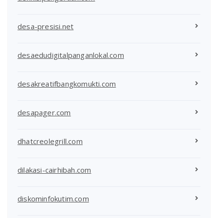
desa-presisi.net
desaedudigitalpanganlokal.com
desakreatifbangkomukti.com
desapager.com
dhatcreolegrill.com
dilakasi-cairhibah.com
diskominfokutim.com