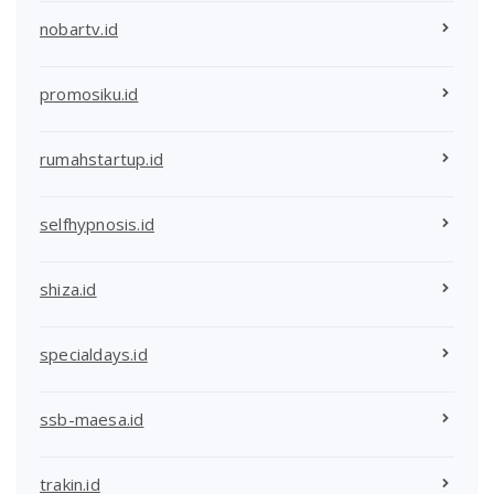
nobartv.id
promosiku.id
rumahstartup.id
selfhypnosis.id
shiza.id
specialdays.id
ssb-maesa.id
trakin.id