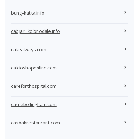
bung-hatta.info
cabjari-kolonodale.info
cakealways.com
calcioshoponline.com
careforthospital.com
carnebellingham.com
casbahrestaurant.com