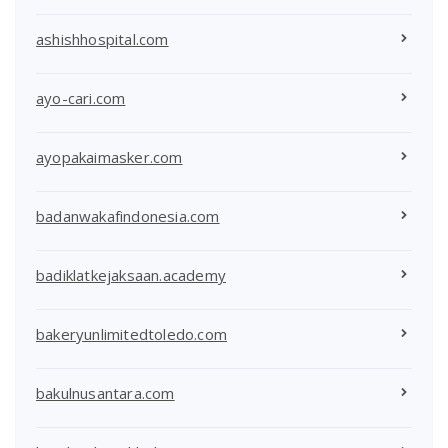
ashishhospital.com
ayo-cari.com
ayopakaimasker.com
badanwakafindonesia.com
badiklatkejaksaan.academy
bakeryunlimitedtoledo.com
bakulnusantara.com