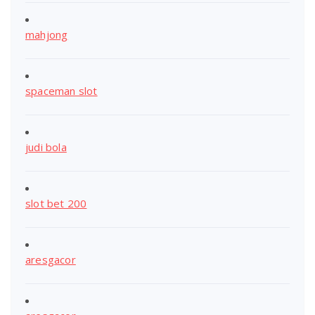
mahjong
spaceman slot
judi bola
slot bet 200
aresgacor