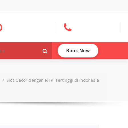
Book Now
/
Slot Gacor dengan RTP Tertinggi di Indonesia