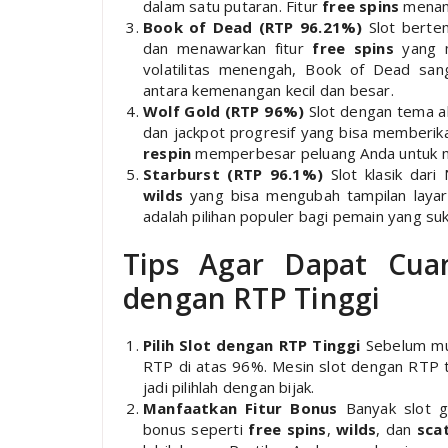
dalam satu putaran. Fitur
free spins
menamb
Book of Dead (RTP 96.21%)
Slot bertem
dan menawarkan fitur
free spins
yang m
volatilitas menengah, Book of Dead sa
antara kemenangan kecil dan besar.
Wolf Gold (RTP 96%)
Slot dengan tema al
dan jackpot progresif yang bisa memberik
respin
memperbesar peluang Anda untuk 
Starburst (RTP 96.1%)
Slot klasik dari
wilds
yang bisa mengubah tampilan layar
adalah pilihan populer bagi pemain yang s
Tips Agar Dapat Cua
dengan RTP Tinggi
Pilih Slot dengan RTP Tinggi
Sebelum mul
RTP di atas 96%. Mesin slot dengan RTP 
jadi pilihlah dengan bijak.
Manfaatkan Fitur Bonus
Banyak slot g
bonus seperti
free spins
,
wilds
, dan
sca