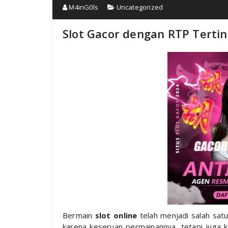
M4inG0ls
Uncategorized
Slot Gacor dengan RTP Tertin
Bermain
slot online
telah menjadi salah satu
karena keseruan permainannya, tetapi juga 