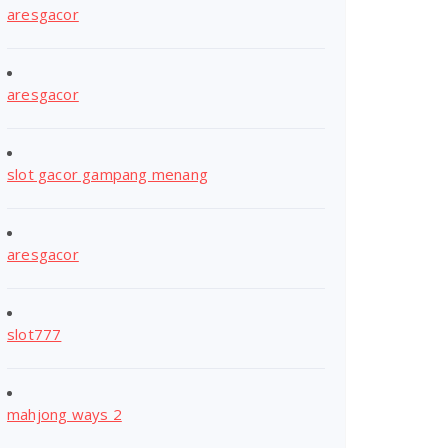
aresgacor
aresgacor
slot gacor gampang menang
aresgacor
slot777
mahjong ways 2