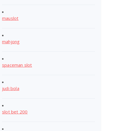
mauslot
mahjong
spaceman slot
judi bola
slot bet 200