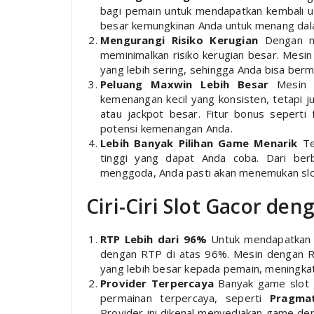
bagi pemain untuk mendapatkan kembali u
besar kemungkinan Anda untuk menang dal
Mengurangi Risiko Kerugian
Dengan me
meminimalkan risiko kerugian besar. Mes
yang lebih sering, sehingga Anda bisa berma
Peluang Maxwin Lebih Besar
Mesin s
kemenangan kecil yang konsisten, tetapi 
atau jackpot besar. Fitur bonus seperti
potensi kemenangan Anda.
Lebih Banyak Pilihan Game Menarik
Te
tinggi yang dapat Anda coba. Dari ber
menggoda, Anda pasti akan menemukan slo
Ciri-Ciri Slot Gacor den
RTP Lebih dari 96%
Untuk mendapatkan p
dengan RTP di atas 96%. Mesin dengan R
yang lebih besar kepada pemain, meningka
Provider Terpercaya
Banyak game slot g
permainan terpercaya, seperti
Pragmat
Provider ini dikenal menyediakan game de