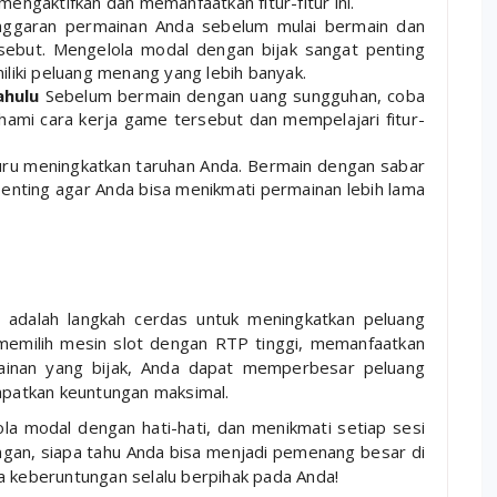
engaktifkan dan memanfaatkan fitur-fitur ini.
ggaran permainan Anda sebelum mulai bermain dan
rsebut. Mengelola modal dengan bijak sangat penting
iliki peluang menang yang lebih banyak.
ahulu
Sebelum bermain dengan uang sungguhan, coba
i cara kerja game tersebut dan mempelajari fitur-
uru meningkatkan taruhan Anda. Bermain dengan sabar
penting agar Anda bisa menikmati permainan lebih lama
i
adalah langkah cerdas untuk meningkatkan peluang
emilih mesin slot dengan RTP tinggi, memanfaatkan
mainan yang bijak, Anda dapat memperbesar peluang
patkan keuntungan maksimal.
la modal dengan hati-hati, dan menikmati setiap sesi
gan, siapa tahu Anda bisa menjadi pemenang besar di
a keberuntungan selalu berpihak pada Anda!