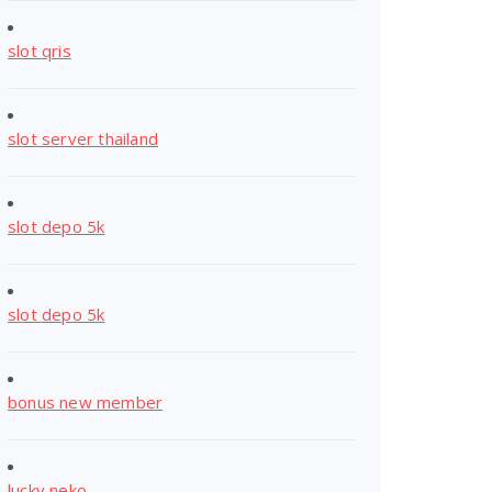
slot qris
slot server thailand
slot depo 5k
slot depo 5k
bonus new member
lucky neko