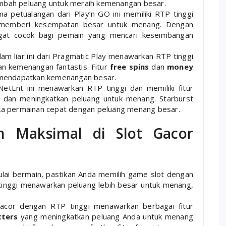
ah peluang untuk meraih kemenangan besar.
a petualangan dari Play’n GO ini memiliki RTP tinggi
emberi kesempatan besar untuk menang. Dengan
ngat cocok bagi pemain yang mencari keseimbangan
am liar ini dari Pragmatic Play menawarkan RTP tinggi
an kemenangan fantastis. Fitur
free spins
dan
money
mendapatkan kemenangan besar.
 NetEnt ini menawarkan RTP tinggi dan memiliki fitur
 dan meningkatkan peluang untuk menang. Starburst
uka permainan cepat dengan peluang menang besar.
n Maksimal di Slot Gacor
ai bermain, pastikan Anda memilih game slot dengan
tinggi menawarkan peluang lebih besar untuk menang,
acor dengan RTP tinggi menawarkan berbagai fitur
tters
yang meningkatkan peluang Anda untuk menang