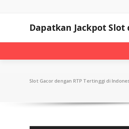
Skip
to
content
Dapatkan Jackpot Slot
Slot Gacor dengan RTP Tertinggi di Indone