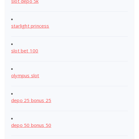
slot depo 5k
starlight princess
slot bet 100
olympus slot
depo 25 bonus 25
depo 50 bonus 50