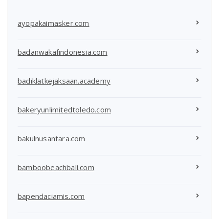
ayopakaimasker.com
badanwakafindonesia.com
badiklatkejaksaan.academy
bakeryunlimitedtoledo.com
bakulnusantara.com
bamboobeachbali.com
bapendaciamis.com