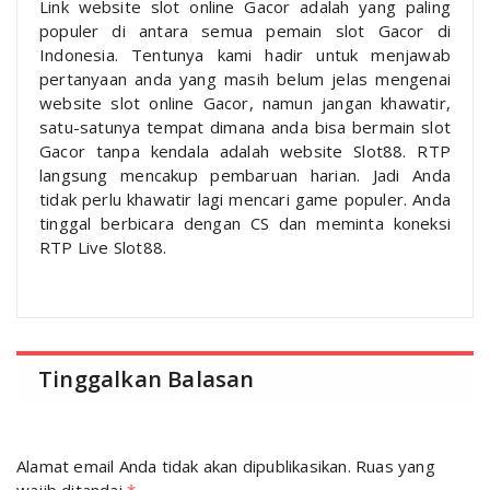
Link website slot online Gacor adalah yang paling
populer di antara semua pemain slot Gacor di
Indonesia. Tentunya kami hadir untuk menjawab
pertanyaan anda yang masih belum jelas mengenai
website slot online Gacor, namun jangan khawatir,
satu-satunya tempat dimana anda bisa bermain slot
Gacor tanpa kendala adalah website Slot88. RTP
langsung mencakup pembaruan harian. Jadi Anda
tidak perlu khawatir lagi mencari game populer. Anda
tinggal berbicara dengan CS dan meminta koneksi
RTP Live Slot88.
Tinggalkan Balasan
Alamat email Anda tidak akan dipublikasikan.
Ruas yang
wajib ditandai
*