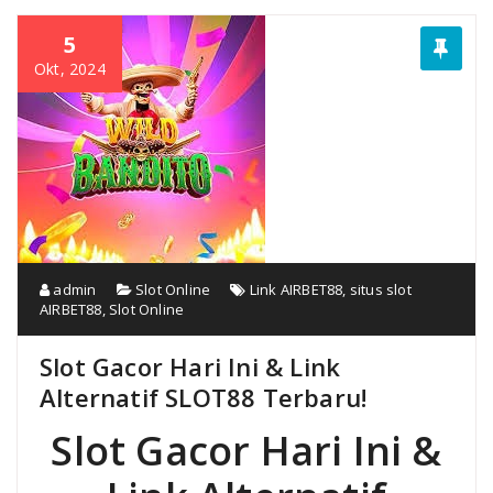
5
Okt, 2024
admin
Slot Online
Link AIRBET88
,
situs slot
AIRBET88
,
Slot Online
Slot Gacor Hari Ini & Link
Alternatif SLOT88 Terbaru!
Slot Gacor Hari Ini &