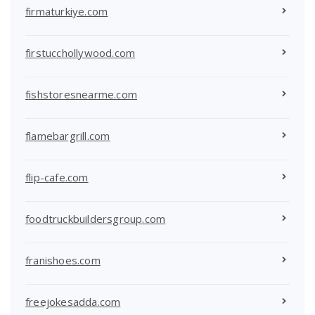
firmaturkiye.com
firstucchollywood.com
fishstoresnearme.com
flamebargrill.com
flip-cafe.com
foodtruckbuildersgroup.com
franishoes.com
freejokesadda.com