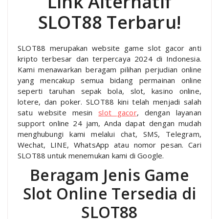
Link Alternatif
SLOT88 Terbaru!
SLOT88 merupakan website game slot gacor anti
kripto terbesar dan terpercaya 2024 di Indonesia.
Kami menawarkan beragam pilihan perjudian online
yang mencakup semua bidang permainan online
seperti taruhan sepak bola, slot, kasino online,
lotere, dan poker. SLOT88 kini telah menjadi salah
satu website mesin
slot gacor
, dengan layanan
support online 24 jam, Anda dapat dengan mudah
menghubungi kami melalui chat, SMS, Telegram,
Wechat, LINE, WhatsApp atau nomor pesan. Cari
SLOT88 untuk menemukan kami di Google.
Beragam Jenis Game
Slot Online Tersedia di
SLOT88