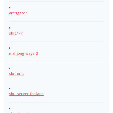
aresgacor
slot777
mahjong ways 2
slot qris
slot server thailand