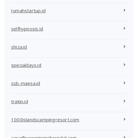
rumahstartup.id
selfhypnosis.id
shiza.id
specialdays.id
ssb-maesa.id
trakin.id
1000islandscampingresort.com
aaradhyawomenshospital.com