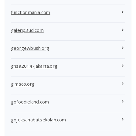
functionmania.com
galerip3ud.com
georgewbush.org
ghsa2014-jakarta.org
gimsco.org
gofoodieland.com
gojeksahabatsekolah.com