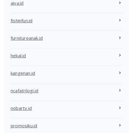
aiva.id
fishinfun.id
furnitureanak.id
hekal.id
kangenan.id
ncafatrilogi.id
nobartv.id
promosiku.id