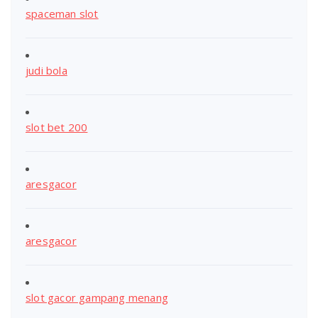
spaceman slot
judi bola
slot bet 200
aresgacor
aresgacor
slot gacor gampang menang