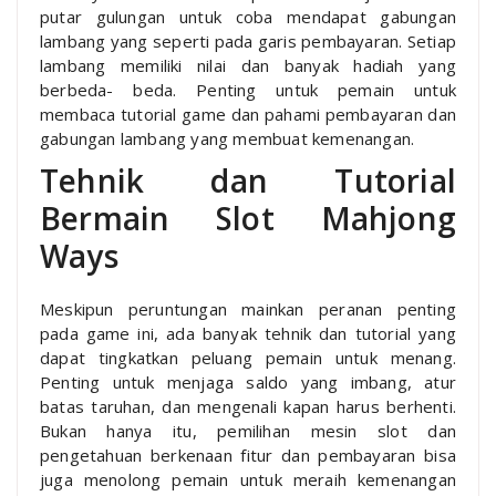
putar gulungan untuk coba mendapat gabungan
lambang yang seperti pada garis pembayaran. Setiap
lambang memiliki nilai dan banyak hadiah yang
berbeda- beda. Penting untuk pemain untuk
membaca tutorial game dan pahami pembayaran dan
gabungan lambang yang membuat kemenangan.
Tehnik dan Tutorial
Bermain Slot Mahjong
Ways
Meskipun peruntungan mainkan peranan penting
pada game ini, ada banyak tehnik dan tutorial yang
dapat tingkatkan peluang pemain untuk menang.
Penting untuk menjaga saldo yang imbang, atur
batas taruhan, dan mengenali kapan harus berhenti.
Bukan hanya itu, pemilihan mesin slot dan
pengetahuan berkenaan fitur dan pembayaran bisa
juga menolong pemain untuk meraih kemenangan