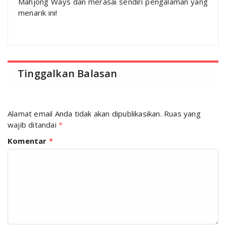
Mahjong Ways dan merasai sendiri pengalaman yang
menarik ini!
Tinggalkan Balasan
Alamat email Anda tidak akan dipublikasikan.
Ruas yang
wajib ditandai
*
Komentar
*