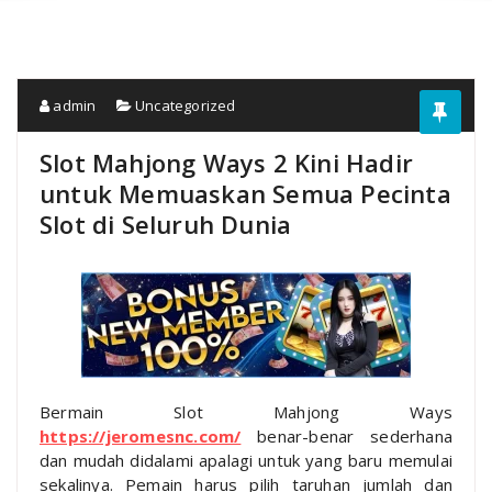
admin
Uncategorized
Slot Mahjong Ways 2 Kini Hadir
untuk Memuaskan Semua Pecinta
Slot di Seluruh Dunia
Bermain Slot Mahjong Ways
https://jeromesnc.com/
benar-benar sederhana
dan mudah didalami apalagi untuk yang baru memulai
sekalinya. Pemain harus pilih taruhan jumlah dan