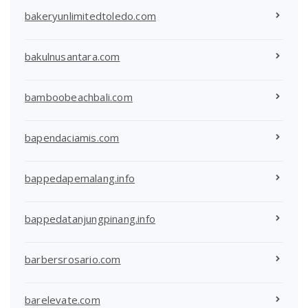
bakeryunlimitedtoledo.com
bakulnusantara.com
bamboobeachbali.com
bapendaciamis.com
bappedapemalang.info
bappedatanjungpinang.info
barbersrosario.com
barelevate.com