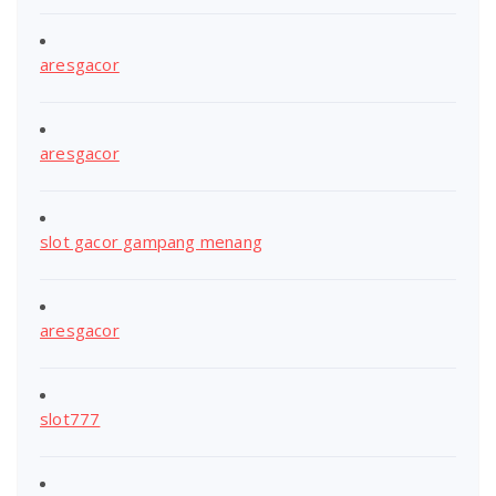
aresgacor
aresgacor
slot gacor gampang menang
aresgacor
slot777