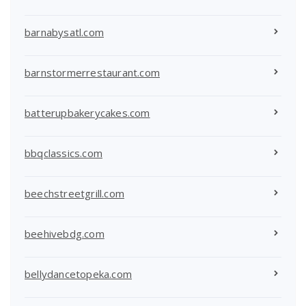
barnabysatl.com
barnstormerrestaurant.com
batterupbakerycakes.com
bbqclassics.com
beechstreetgrill.com
beehivebdg.com
bellydancetopeka.com