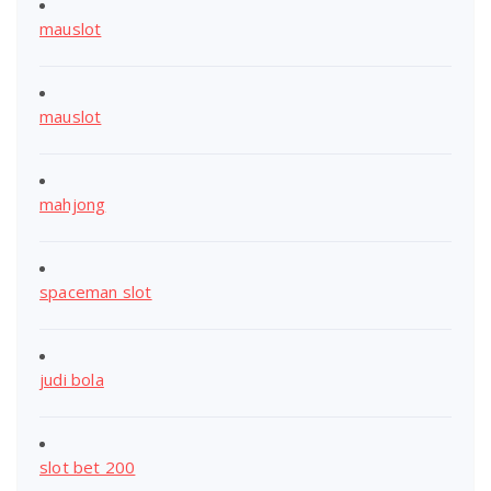
mauslot
mauslot
mahjong
spaceman slot
judi bola
slot bet 200