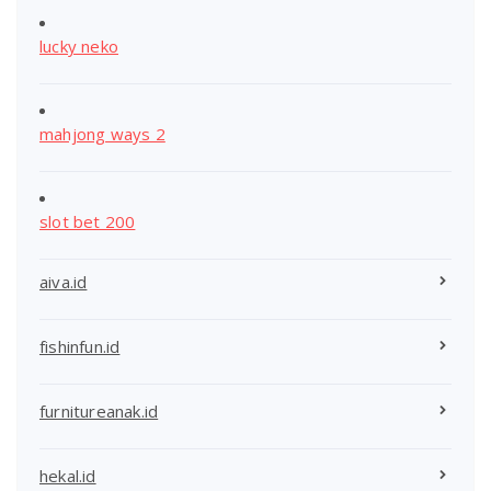
lucky neko
mahjong ways 2
slot bet 200
aiva.id
fishinfun.id
furnitureanak.id
hekal.id