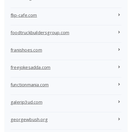
flip-cafe.com
foodtruckbuildersgroup.com
franishoes.com
freejokesadda.com
functionmania.com
galerip3ud.com
georgewbush.org