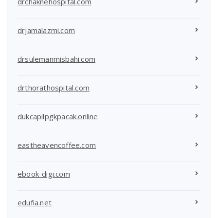
drchaknehospital.com
drjamalazmi.com
drsulemanmisbahi.com
drthorathospital.com
dukcapilpgkpacak.online
eastheavencoffee.com
ebook-digi.com
edufia.net