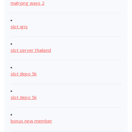
mahjong ways 2
slot qris
slot server thailand
slot depo 5k
slot depo 5k
bonus new member