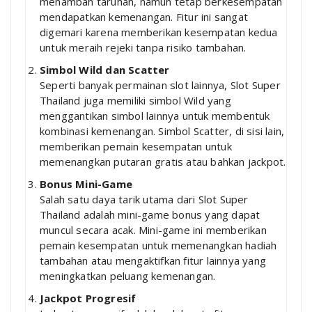
menambah taruhan, namun tetap berkesempatan
mendapatkan kemenangan. Fitur ini sangat
digemari karena memberikan kesempatan kedua
untuk meraih rejeki tanpa risiko tambahan.
Simbol Wild dan Scatter
Seperti banyak permainan slot lainnya, Slot Super
Thailand juga memiliki simbol Wild yang
menggantikan simbol lainnya untuk membentuk
kombinasi kemenangan. Simbol Scatter, di sisi lain,
memberikan pemain kesempatan untuk
memenangkan putaran gratis atau bahkan jackpot.
Bonus Mini-Game
Salah satu daya tarik utama dari Slot Super
Thailand adalah mini-game bonus yang dapat
muncul secara acak. Mini-game ini memberikan
pemain kesempatan untuk memenangkan hadiah
tambahan atau mengaktifkan fitur lainnya yang
meningkatkan peluang kemenangan.
Jackpot Progresif