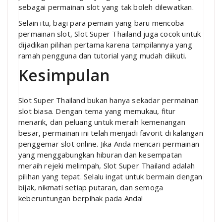
sebagai permainan slot yang tak boleh dilewatkan.
Selain itu, bagi para pemain yang baru mencoba
permainan slot, Slot Super Thailand juga cocok untuk
dijadikan pilihan pertama karena tampilannya yang
ramah pengguna dan tutorial yang mudah diikuti.
Kesimpulan
Slot Super Thailand bukan hanya sekadar permainan
slot biasa. Dengan tema yang memukau, fitur
menarik, dan peluang untuk meraih kemenangan
besar, permainan ini telah menjadi favorit di kalangan
penggemar slot online. Jika Anda mencari permainan
yang menggabungkan hiburan dan kesempatan
meraih rejeki melimpah, Slot Super Thailand adalah
pilihan yang tepat. Selalu ingat untuk bermain dengan
bijak, nikmati setiap putaran, dan semoga
keberuntungan berpihak pada Anda!