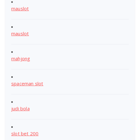
mauslot
mauslot
mahjong
spaceman slot
judi bola
slot bet 200