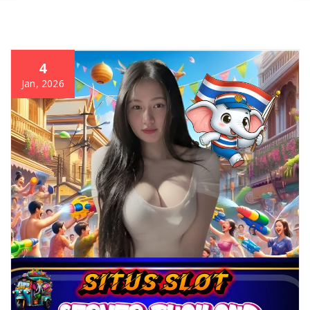
4
Jan, 2026