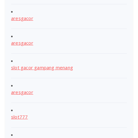
aresgacor
aresgacor
slot gacor gampang menang
aresgacor
slot777