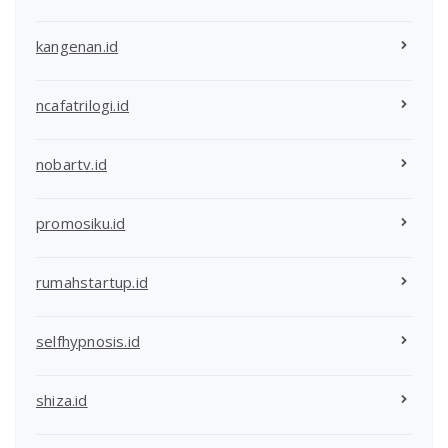
kangenan.id
ncafatrilogi.id
nobartv.id
promosiku.id
rumahstartup.id
selfhypnosis.id
shiza.id