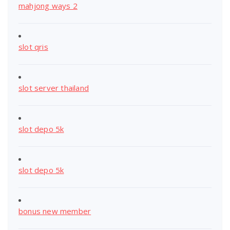
mahjong ways 2
slot qris
slot server thailand
slot depo 5k
slot depo 5k
bonus new member