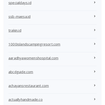
specialdays.id
ssb-maesa.id
trakin.id
1000islandscampingresort.com
aaradhyawomenshospital.com
abcdguide.com
achayansrestaurant.com
actuallyhandmade.co