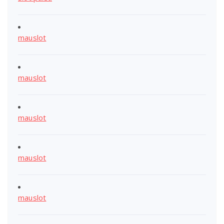
mauslot
mauslot
mauslot
mauslot
mauslot