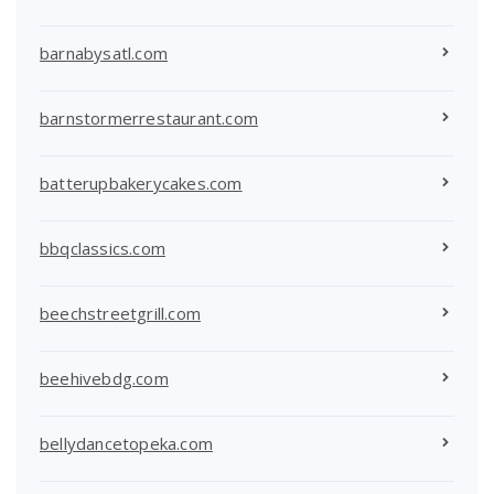
barnabysatl.com
barnstormerrestaurant.com
batterupbakerycakes.com
bbqclassics.com
beechstreetgrill.com
beehivebdg.com
bellydancetopeka.com