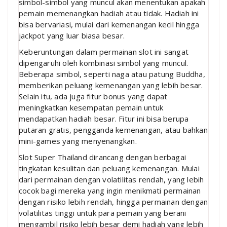
simbol-simbol yang muncul akan menentukan apakah
pemain memenangkan hadiah atau tidak. Hadiah ini
bisa bervariasi, mulai dari kemenangan kecil hingga
jackpot yang luar biasa besar.
Keberuntungan dalam permainan slot ini sangat
dipengaruhi oleh kombinasi simbol yang muncul.
Beberapa simbol, seperti naga atau patung Buddha,
memberikan peluang kemenangan yang lebih besar.
Selain itu, ada juga fitur bonus yang dapat
meningkatkan kesempatan pemain untuk
mendapatkan hadiah besar. Fitur ini bisa berupa
putaran gratis, pengganda kemenangan, atau bahkan
mini-games yang menyenangkan.
Slot Super Thailand dirancang dengan berbagai
tingkatan kesulitan dan peluang kemenangan. Mulai
dari permainan dengan volatilitas rendah, yang lebih
cocok bagi mereka yang ingin menikmati permainan
dengan risiko lebih rendah, hingga permainan dengan
volatilitas tinggi untuk para pemain yang berani
mengambil risiko lebih besar demi hadiah yang lebih