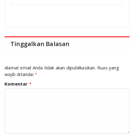
Tinggalkan Balasan
Alamat email Anda tidak akan dipublikasikan.
Ruas yang
wajib ditandai
*
Komentar
*