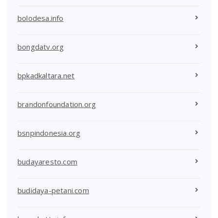
bolodesa.info
bongdatv.org
bpkadkaltara.net
brandonfoundation.org
bsnpindonesia.org
budayaresto.com
budidaya-petani.com