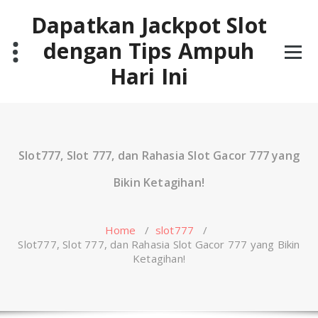
Skip
Dapatkan Jackpot Slot
to
content
dengan Tips Ampuh
Hari Ini
Slot777, Slot 777, dan Rahasia Slot Gacor 777 yang
Bikin Ketagihan!
Home
/
slot777
/
Slot777, Slot 777, dan Rahasia Slot Gacor 777 yang Bikin
Ketagihan!