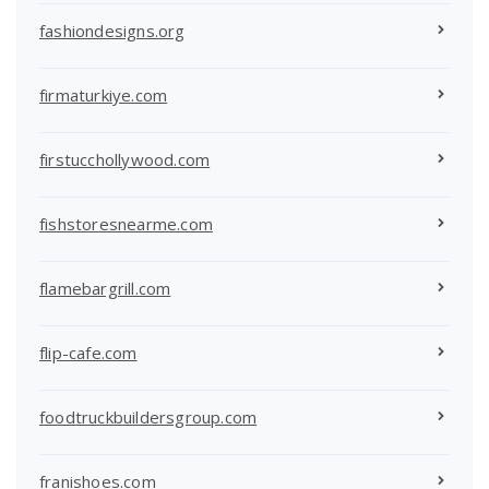
fashiondesigns.org
firmaturkiye.com
firstucchollywood.com
fishstoresnearme.com
flamebargrill.com
flip-cafe.com
foodtruckbuildersgroup.com
franishoes.com