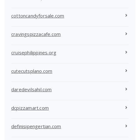
cottoncandyforsale.com
cravingspizzacafe.com
cruisephilippines.org
cutecutsplano.com
daredevilsahil.com
dcpizzamart.com
definisipengertian.com