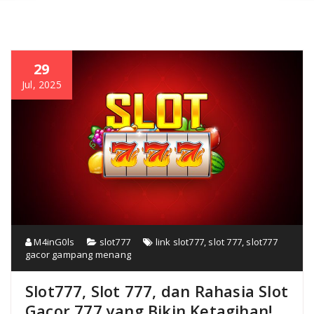
29
Jul, 2025
M4inG0ls
slot777
link slot777
,
slot 777
,
slot777
gacor gampang menang
Slot777, Slot 777, dan Rahasia Slot
Gacor 777 yang Bikin Ketagihan!