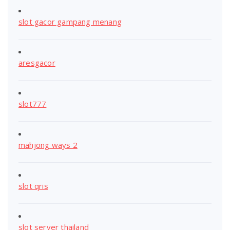
slot gacor gampang menang
aresgacor
slot777
mahjong ways 2
slot qris
slot server thailand