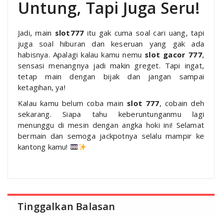
Untung, Tapi Juga Seru!
Jadi, main
slot777
itu gak cuma soal cari uang, tapi
juga soal hiburan dan keseruan yang gak ada
habisnya. Apalagi kalau kamu nemu
slot gacor 777
,
sensasi menangnya jadi makin greget. Tapi ingat,
tetap main dengan bijak dan jangan sampai
ketagihan, ya!
Kalau kamu belum coba main
slot 777
, cobain deh
sekarang. Siapa tahu keberuntunganmu lagi
menunggu di mesin dengan angka hoki ini! Selamat
bermain dan semoga jackpotnya selalu mampir ke
kantong kamu!
Tinggalkan Balasan