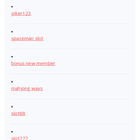
joker123
spaceman slot
bonus new member
mahjong ways
slot88
slot777