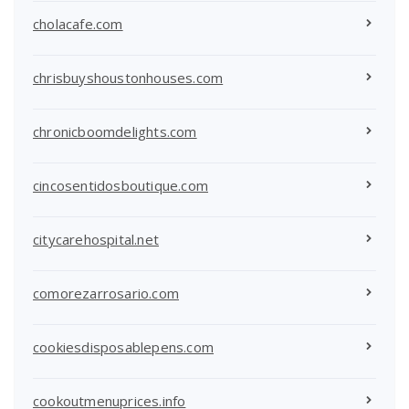
cholacafe.com
chrisbuyshoustonhouses.com
chronicboomdelights.com
cincosentidosboutique.com
citycarehospital.net
comorezarrosario.com
cookiesdisposablepens.com
cookoutmenuprices.info