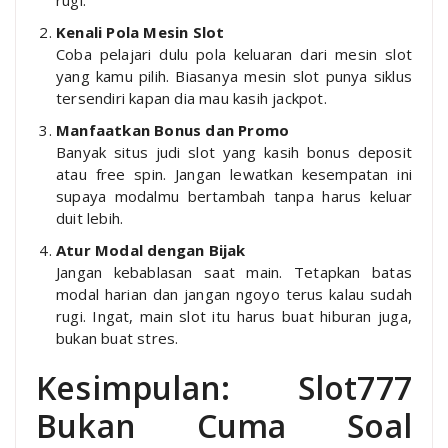
rugi.
Kenali Pola Mesin Slot
Coba pelajari dulu pola keluaran dari mesin slot
yang kamu pilih. Biasanya mesin slot punya siklus
tersendiri kapan dia mau kasih jackpot.
Manfaatkan Bonus dan Promo
Banyak situs judi slot yang kasih bonus deposit
atau free spin. Jangan lewatkan kesempatan ini
supaya modalmu bertambah tanpa harus keluar
duit lebih.
Atur Modal dengan Bijak
Jangan kebablasan saat main. Tetapkan batas
modal harian dan jangan ngoyo terus kalau sudah
rugi. Ingat, main slot itu harus buat hiburan juga,
bukan buat stres.
Kesimpulan: Slot777
Bukan Cuma Soal