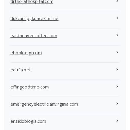
drthorathospital.com
dukcapilpgkpacak.online
eastheavencoffee.com
ebook-digi.com
edufia.net
effingoodtime.com
emergencyelectricianvirginia.com
ensikloblogia.com