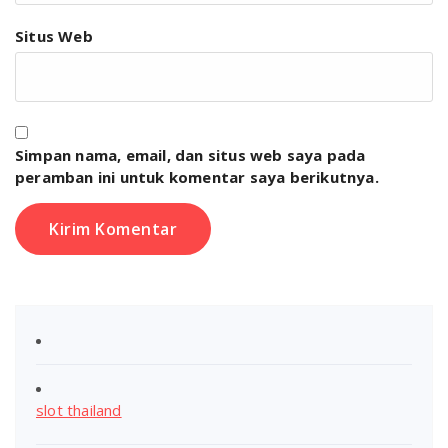
Situs Web
Simpan nama, email, dan situs web saya pada
peramban ini untuk komentar saya berikutnya.
slot thailand