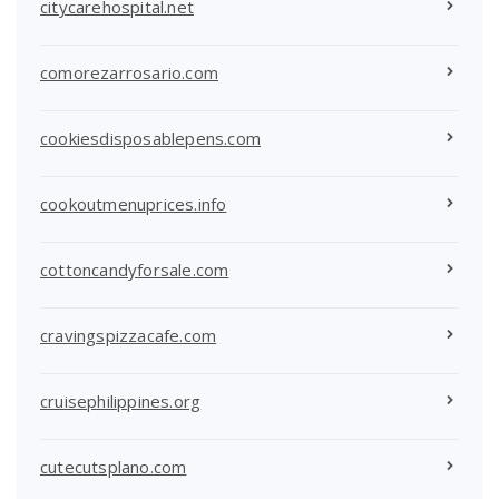
citycarehospital.net
comorezarrosario.com
cookiesdisposablepens.com
cookoutmenuprices.info
cottoncandyforsale.com
cravingspizzacafe.com
cruisephilippines.org
cutecutsplano.com