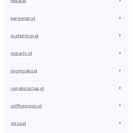
hekal.id
kangenan.id
ncafatrilogi.id
nobartv.id
promosiku.id
rumahstartup.id
selfhypnosis.id
shiza.id