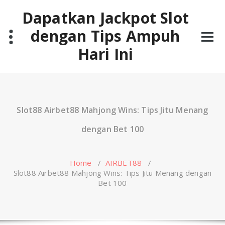
Skip
Dapatkan Jackpot Slot
to
content
dengan Tips Ampuh
Hari Ini
Slot88 Airbet88 Mahjong Wins: Tips Jitu Menang
dengan Bet 100
Home
/
AIRBET88
/
Slot88 Airbet88 Mahjong Wins: Tips Jitu Menang dengan
Bet 100