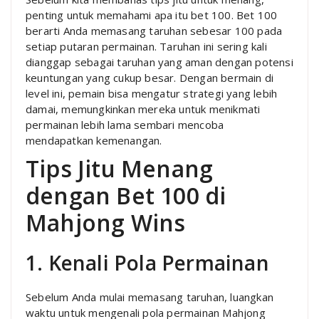
penting untuk memahami apa itu bet 100. Bet 100
berarti Anda memasang taruhan sebesar 100 pada
setiap putaran permainan. Taruhan ini sering kali
dianggap sebagai taruhan yang aman dengan potensi
keuntungan yang cukup besar. Dengan bermain di
level ini, pemain bisa mengatur strategi yang lebih
damai, memungkinkan mereka untuk menikmati
permainan lebih lama sembari mencoba
mendapatkan kemenangan.
Tips Jitu Menang
dengan Bet 100 di
Mahjong Wins
1. Kenali Pola Permainan
Sebelum Anda mulai memasang taruhan, luangkan
waktu untuk mengenali pola permainan Mahjong