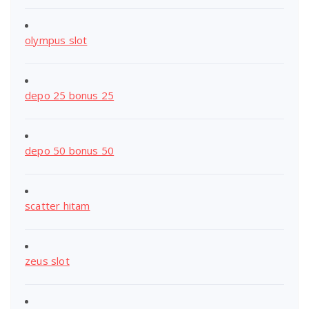
olympus slot
depo 25 bonus 25
depo 50 bonus 50
scatter hitam
zeus slot