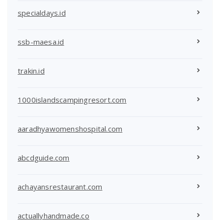
specialdays.id
ssb-maesa.id
trakin.id
1000islandscampingresort.com
aaradhyawomenshospital.com
abcdguide.com
achayansrestaurant.com
actuallyhandmade.co