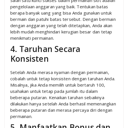
Salah satu kunci sukses dalam permainan slot adalah
pengelolaan anggaran yang baik. Tentukan batas
berapa banyak uang yang bisa Anda gunakan untuk
bermain dan patuhi batas tersebut. Dengan bermain
dengan anggaran yang telah ditetapkan, Anda akan
lebih mudah menghindari kerugian besar dan tetap
menikmati permainan.
4. Taruhan Secara
Konsisten
Setelah Anda merasa nyaman dengan permainan,
cobalah untuk tetap konsisten dengan taruhan Anda.
Misalnya, jika Anda memilih untuk bertaruh 100,
usahakan untuk tetap pada jumlah itu dalam
beberapa putaran. Kenaikan taruhan sebaiknya
dilakukan hanya setelah Anda berhasil memenangkan
beberapa putaran dan merasa percaya diri dengan
permainan.
5. Manfaatkan Bonus dan