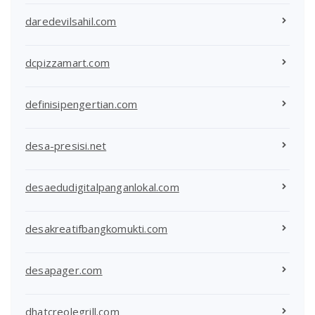
daredevilsahil.com
dcpizzamart.com
definisipengertian.com
desa-presisi.net
desaedudigitalpanganlokal.com
desakreatifbangkomukti.com
desapager.com
dhatcreolegrill.com