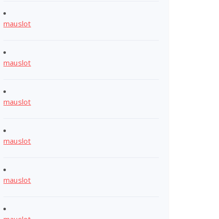
mauslot
mauslot
mauslot
mauslot
mauslot