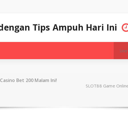
 dengan Tips Ampuh Hari Ini
Search
for:
Casino Bet 200 Malam Ini!
SLOT88 Game Online S