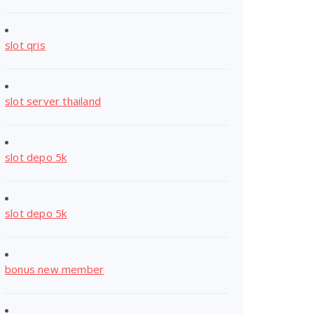
slot qris
slot server thailand
slot depo 5k
slot depo 5k
bonus new member