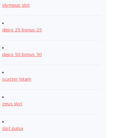
olympus slot
depo 25 bonus 25
depo 50 bonus 50
scatter hitam
zeus slot
slot pulsa