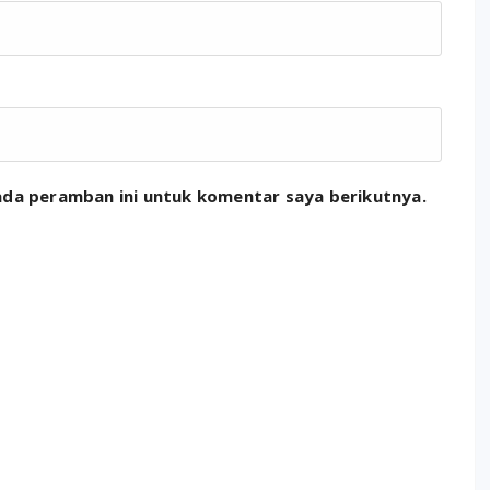
ada peramban ini untuk komentar saya berikutnya.