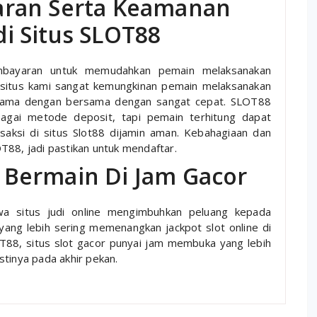
ran Serta Keamanan
di Situs SLOT88
ayaran untuk memudahkan pemain melaksanakan
s situs kami sangat kemungkinan pemain melaksanakan
sama dengan bersama dengan sangat cepat. SLOT88
agai metode deposit, tapi pemain terhitung dapat
saksi di situs Slot88 dijamin aman. Kebahagiaan dan
T88, jadi pastikan untuk mendaftar.
Bermain Di Jam Gacor
hwa situs judi online mengimbuhkan peluang kepada
ang lebih sering memenangkan jackpot slot online di
88, situs slot gacor punyai jam membuka yang lebih
stinya pada akhir pekan.