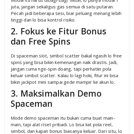
juta, jangan sekaligus gas semua di satu putaran.
Pecah jadi beberapa sesi, biar peluang menang lebih
tinggi dan lo bisa kontrol risiko.
2. Fokus ke Fitur Bonus
dan Free Spins
Di spaceman slot, simbol scatter bakal ngasih lo free
spins yang bisa bikin kemenangan naik drastis. Jadi,
jangan cuma nge-spin doang, tapi perhatiin pola
keluar simbol scatter. Kalau lo lagi hoki, fitur ini bisa
bikin jackpot mini sampai gede mampir ke akun lo.
3. Maksimalkan Demo
Spaceman
Mode demo spaceman itu bukan cuma buat main-
main, tapi alat riset pribadi. Lo bisa liat pola reel,
simbol, dan kapan bonus biasanya keluar. Dari situ, lo