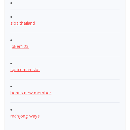
slot thailand
joker123
spaceman slot
bonus new member
mahjong ways