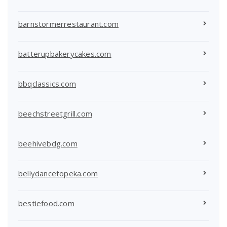
barnstormerrestaurant.com
batterupbakerycakes.com
bbqclassics.com
beechstreetgrill.com
beehivebdg.com
bellydancetopeka.com
bestiefood.com