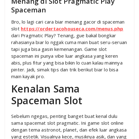
Menang di Slot Pragmatic Play
Spaceman
Bro, lo lagi cari cara biar menang gacor di spaceman
slot
https://ordertacohouseca.com/menus.php
dari Pragmatic Play? Tenang, gue bakal bongkar
rahasianya biar lo nggak cuma main buat seru-seruan
tapi juga bisa gasin kemenangan. Game slot
spaceman ini punya vibe luar angkasa yang keren
abis, plus fitur yang bisa bikin lo cuan kalau mainnya
pinter. Jadi, simak tips dan trik berikut biar lo bisa
main kayak pro.
Kenalan Sama
Spaceman Slot
Sebelum ngegas, penting banget buat kenal dulu
sama spacemat slot pragmatic. Ini game slot online
dengan tema astronot, planet, dan efek luar angkasa
yang estetik. Visualnya kece, musiknya asik, dan yang