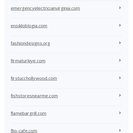
emergencyelectricianvirginia.com
ensikloblogia.com
fashiondesigns.org
firmaturkiye.com
firstucchollywood.com
fishstoresnearme.com
flamebargrill.com
flip-cafe.com