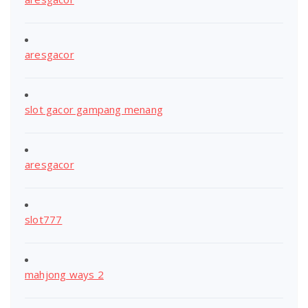
aresgacor
slot gacor gampang menang
aresgacor
slot777
mahjong ways 2