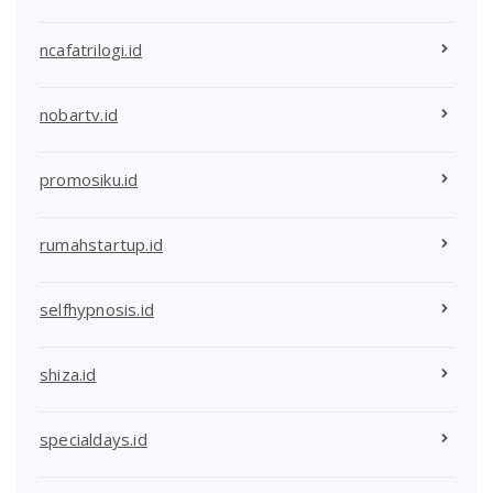
ncafatrilogi.id
nobartv.id
promosiku.id
rumahstartup.id
selfhypnosis.id
shiza.id
specialdays.id