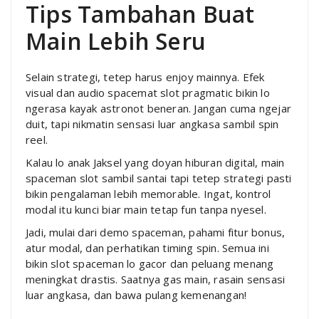
Tips Tambahan Buat
Main Lebih Seru
Selain strategi, tetep harus enjoy mainnya. Efek
visual dan audio spacemat slot pragmatic bikin lo
ngerasa kayak astronot beneran. Jangan cuma ngejar
duit, tapi nikmatin sensasi luar angkasa sambil spin
reel.
Kalau lo anak Jaksel yang doyan hiburan digital, main
spaceman slot sambil santai tapi tetep strategi pasti
bikin pengalaman lebih memorable. Ingat, kontrol
modal itu kunci biar main tetap fun tanpa nyesel.
Jadi, mulai dari demo spaceman, pahami fitur bonus,
atur modal, dan perhatikan timing spin. Semua ini
bikin slot spaceman lo gacor dan peluang menang
meningkat drastis. Saatnya gas main, rasain sensasi
luar angkasa, dan bawa pulang kemenangan!