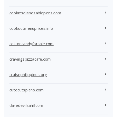
cookiesdisposablepens.com
cookoutmenuprices.info
cottoncandyforsale.com
cravingspizzacafe.com
cruisephilippines.org
cutecutsplano.com
daredevilsahil.com