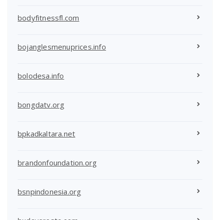
bodyfitnessfl.com
bojanglesmenuprices.info
bolodesa.info
bongdatv.org
bpkadkaltara.net
brandonfoundation.org
bsnpindonesia.org