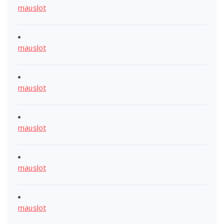
mauslot
mauslot
mauslot
mauslot
mauslot
mauslot