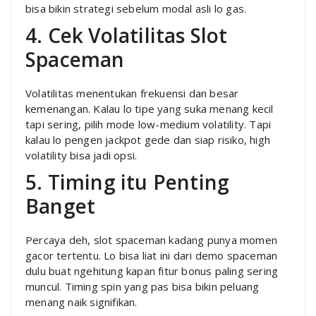
bisa bikin strategi sebelum modal asli lo gas.
4. Cek Volatilitas Slot
Spaceman
Volatilitas menentukan frekuensi dan besar
kemenangan. Kalau lo tipe yang suka menang kecil
tapi sering, pilih mode low-medium volatility. Tapi
kalau lo pengen jackpot gede dan siap risiko, high
volatility bisa jadi opsi.
5. Timing itu Penting
Banget
Percaya deh, slot spaceman kadang punya momen
gacor tertentu. Lo bisa liat ini dari demo spaceman
dulu buat ngehitung kapan fitur bonus paling sering
muncul. Timing spin yang pas bisa bikin peluang
menang naik signifikan.