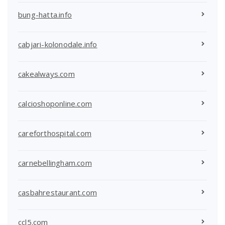
bung-hatta.info
cabjari-kolonodale.info
cakealways.com
calcioshoponline.com
careforthospital.com
carnebellingham.com
casbahrestaurant.com
ccl5.com