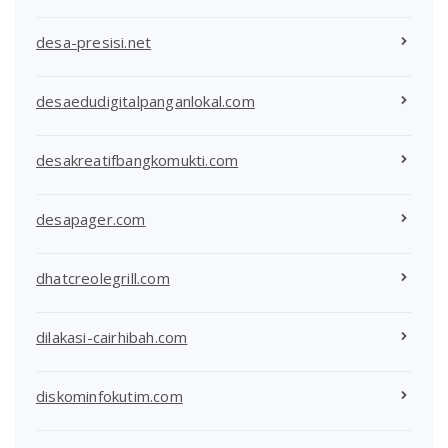
desa-presisi.net
desaedudigitalpanganlokal.com
desakreatifbangkomukti.com
desapager.com
dhatcreolegrill.com
dilakasi-cairhibah.com
diskominfokutim.com