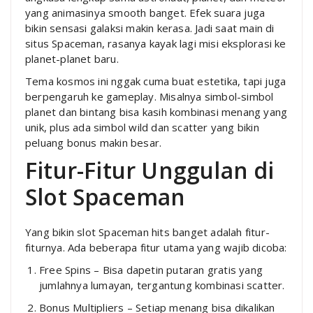
yang animasinya smooth banget. Efek suara juga
bikin sensasi galaksi makin kerasa. Jadi saat main di
situs Spaceman, rasanya kayak lagi misi eksplorasi ke
planet-planet baru.
Tema kosmos ini nggak cuma buat estetika, tapi juga
berpengaruh ke gameplay. Misalnya simbol-simbol
planet dan bintang bisa kasih kombinasi menang yang
unik, plus ada simbol wild dan scatter yang bikin
peluang bonus makin besar.
Fitur-Fitur Unggulan di
Slot Spaceman
Yang bikin slot Spaceman hits banget adalah fitur-
fiturnya. Ada beberapa fitur utama yang wajib dicoba:
Free Spins – Bisa dapetin putaran gratis yang
jumlahnya lumayan, tergantung kombinasi scatter.
Bonus Multipliers – Setiap menang bisa dikalikan