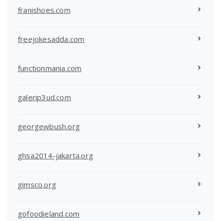
franishoes.com
freejokesadda.com
functionmania.com
galerip3ud.com
georgewbush.org
ghsa2014-jakarta.org
gimsco.org
gofoodieland.com