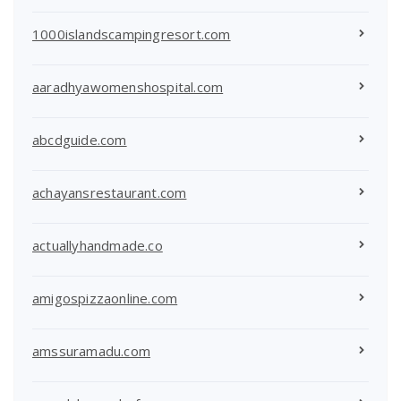
1000islandscampingresort.com
aaradhyawomenshospital.com
abcdguide.com
achayansrestaurant.com
actuallyhandmade.co
amigospizzaonline.com
amssuramadu.com