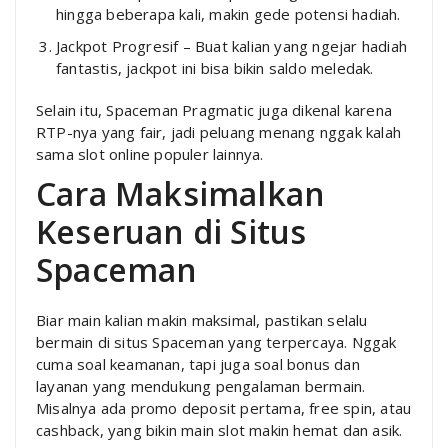
hingga beberapa kali, makin gede potensi hadiah.
Jackpot Progresif – Buat kalian yang ngejar hadiah
fantastis, jackpot ini bisa bikin saldo meledak.
Selain itu, Spaceman Pragmatic juga dikenal karena
RTP-nya yang fair, jadi peluang menang nggak kalah
sama slot online populer lainnya.
Cara Maksimalkan
Keseruan di Situs
Spaceman
Biar main kalian makin maksimal, pastikan selalu
bermain di situs Spaceman yang terpercaya. Nggak
cuma soal keamanan, tapi juga soal bonus dan
layanan yang mendukung pengalaman bermain.
Misalnya ada promo deposit pertama, free spin, atau
cashback, yang bikin main slot makin hemat dan asik.