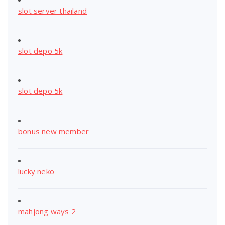
slot server thailand
slot depo 5k
slot depo 5k
bonus new member
lucky neko
mahjong ways 2