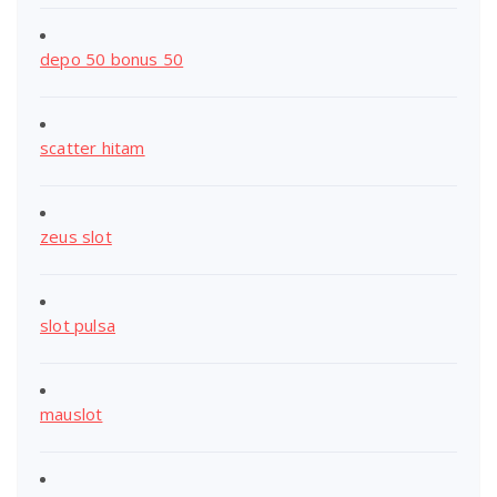
depo 50 bonus 50
scatter hitam
zeus slot
slot pulsa
mauslot