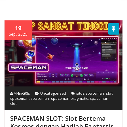
19
Sep, 2025
M4inG0ls
Uncategorized
situs spaceman
,
slot
spaceman
,
spaceman
,
spaceman pragmatic
,
spaceman
slot
SPACEMAN SLOT: Slot Bertema
Kosmos dengan Hadiah Fantastis