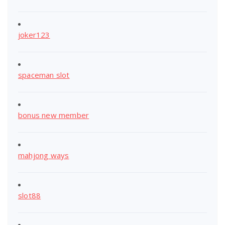
joker123
spaceman slot
bonus new member
mahjong ways
slot88