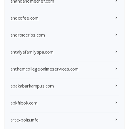
anandahomechef.com
andcofee.com
androidcribs.com
antalyafamilyspa.com
anthemcollegeonlineservices.com
apakabarkampus.com
apkfileok.com
arte-polis.info