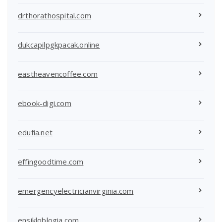
drthorathospital.com
dukcapilpgkpacak.online
eastheavencoffee.com
ebook-digi.com
edufia.net
effingoodtime.com
emergencyelectricianvirginia.com
ensikloblogia.com